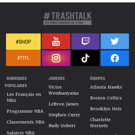
#SHOP
#TTFL
RUBRIQUES
JOUEURS
ÉQUIPES
POPULAIRES
Victor
Atlanta Hawks
Wembanyama
Les Français en
Boston Celtics
NBA
LeBron James
Brooklyn Nets
Programme NBA
Stephen Curry
Charlotte
Classements NBA
Rudy Gobert
Hornets
Salaires NBA