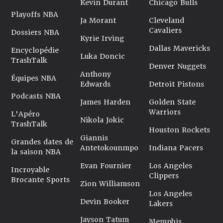
Kevin Durant
Chicago Bulls
Playoffs NBA
Ja Morant
Cleveland
Cavaliers
Dossiers NBA
Kyrie Irving
Dallas Mavericks
Encyclopédie
Luka Doncic
TrashTalk
Denver Nuggets
Anthony
Équipes NBA
Edwards
Detroit Pistons
Podcasts NBA
James Harden
Golden State
Warriors
L'Apéro
Nikola Jokic
TrashTalk
Houston Rockets
Giannis
Grandes dates de
Antetokounmpo
Indiana Pacers
la saison NBA
Evan Fournier
Los Angeles
Incroyable
Clippers
Brocante Sports
Zion Williamson
Los Angeles
Devin Booker
Lakers
Jayson Tatum
Memphis