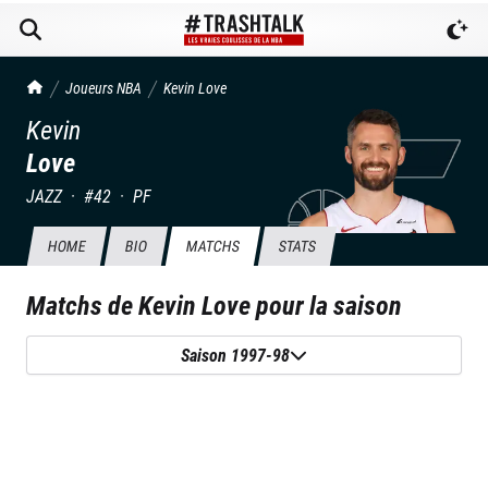
TrashTalk Actu NBA
Joueurs NBA
Kevin
Love
Kevin
Love
JAZZ
·
#
42
·
PF
HOME
BIO
MATCHS
STATS
Matchs de
Kevin Love
pour la saison
Saison 1997-98