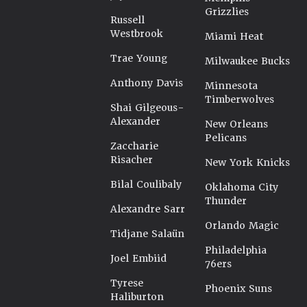
Grizzlies
Russell
Westbrook
Miami Heat
Trae Young
Milwaukee Bucks
Anthony Davis
Minnesota
Timberwolves
Shai Gilgeous-
Alexander
New Orleans
Pelicans
Zaccharie
Risacher
New York Knicks
Bilal Coulibaly
Oklahoma City
Thunder
Alexandre Sarr
Orlando Magic
Tidjane Salaün
Philadelphia
Joel Embiid
76ers
Tyrese
Phoenix Suns
Haliburton