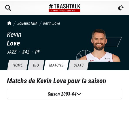
TrashTalk Actu NBA
Joueurs NBA
Kevin
Love
Kevin
Love
JAZZ
·
#
42
·
PF
HOME
BIO
MATCHS
STATS
Matchs de
Kevin Love
pour la saison
Saison 2003-04