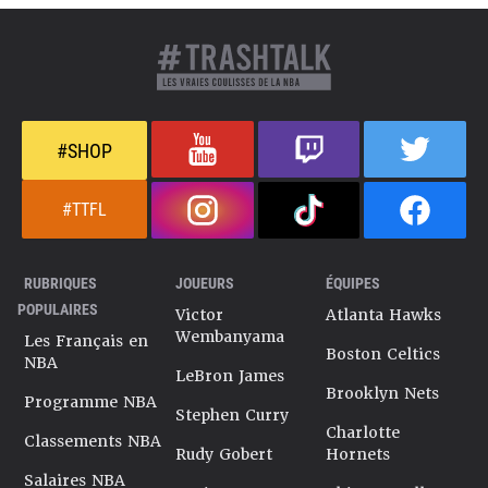
#SHOP
#TTFL
RUBRIQUES
JOUEURS
ÉQUIPES
POPULAIRES
Victor
Atlanta Hawks
Wembanyama
Les Français en
Boston Celtics
NBA
LeBron James
Brooklyn Nets
Programme NBA
Stephen Curry
Charlotte
Classements NBA
Rudy Gobert
Hornets
Salaires NBA