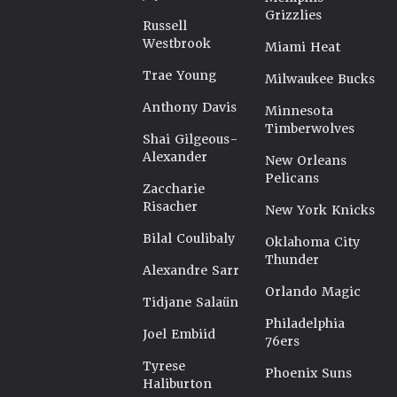
Grizzlies
Russell
Westbrook
Miami Heat
Trae Young
Milwaukee Bucks
Anthony Davis
Minnesota
Timberwolves
Shai Gilgeous-
Alexander
New Orleans
Pelicans
Zaccharie
Risacher
New York Knicks
Bilal Coulibaly
Oklahoma City
Thunder
Alexandre Sarr
Orlando Magic
Tidjane Salaün
Philadelphia
Joel Embiid
76ers
Tyrese
Phoenix Suns
Haliburton