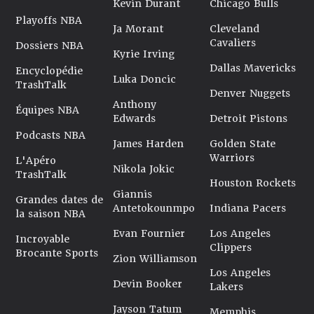
Kevin Durant
Chicago Bulls
Playoffs NBA
Ja Morant
Cleveland
Cavaliers
Dossiers NBA
Kyrie Irving
Dallas Mavericks
Encyclopédie
Luka Doncic
TrashTalk
Denver Nuggets
Anthony
Équipes NBA
Edwards
Detroit Pistons
Podcasts NBA
James Harden
Golden State
Warriors
L'Apéro
Nikola Jokic
TrashTalk
Houston Rockets
Giannis
Grandes dates de
Antetokounmpo
Indiana Pacers
la saison NBA
Evan Fournier
Los Angeles
Incroyable
Clippers
Brocante Sports
Zion Williamson
Los Angeles
Devin Booker
Lakers
Jayson Tatum
Memphis