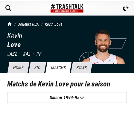
TrashTalk Actu NBA
Joueurs NBA
Kevin
Love
Kevin
Love
JAZZ
·
#
42
·
PF
HOME
BIO
MATCHS
STATS
Matchs de
Kevin Love
pour la saison
Saison 1994-95