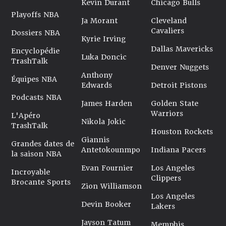
Kevin Durant
Chicago Bulls
Playoffs NBA
Ja Morant
Cleveland
Cavaliers
Dossiers NBA
Kyrie Irving
Dallas Mavericks
Encyclopédie
Luka Doncic
TrashTalk
Denver Nuggets
Anthony
Équipes NBA
Edwards
Detroit Pistons
Podcasts NBA
James Harden
Golden State
Warriors
L'Apéro
Nikola Jokic
TrashTalk
Houston Rockets
Giannis
Grandes dates de
Antetokounmpo
Indiana Pacers
la saison NBA
Evan Fournier
Los Angeles
Incroyable
Clippers
Brocante Sports
Zion Williamson
Los Angeles
Devin Booker
Lakers
Jayson Tatum
Memphis