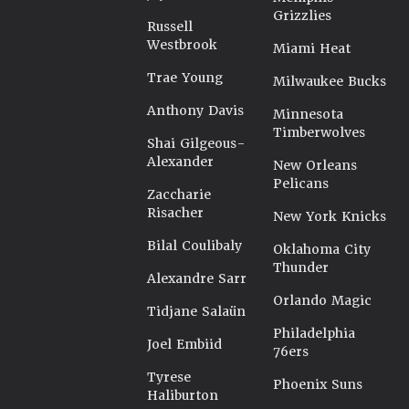
Grizzlies
Russell
Westbrook
Miami Heat
Trae Young
Milwaukee Bucks
Anthony Davis
Minnesota
Timberwolves
Shai Gilgeous-
Alexander
New Orleans
Pelicans
Zaccharie
Risacher
New York Knicks
Bilal Coulibaly
Oklahoma City
Thunder
Alexandre Sarr
Orlando Magic
Tidjane Salaün
Philadelphia
Joel Embiid
76ers
Tyrese
Phoenix Suns
Haliburton