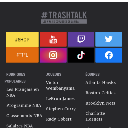
#SHOP
#TTFL
RUBRIQUES
JOUEURS
ÉQUIPES
POPULAIRES
Victor
Atlanta Hawks
Wembanyama
Les Français en
Boston Celtics
NBA
LeBron James
Brooklyn Nets
Programme NBA
Stephen Curry
Charlotte
Classements NBA
Rudy Gobert
Hornets
Salaires NBA