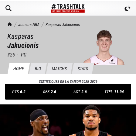
TrashTalk Actu NBA
Joueurs NBA
Kasparas
Jakucionis
Kasparas
Jakucionis
#
25
·
PG
HOME
BIO
MATCHS
STATS
STATISTIQUES DE LA SAISON
2025-2026
PTS
6.2
REB
2.6
AST
2.6
TTFL
11.04