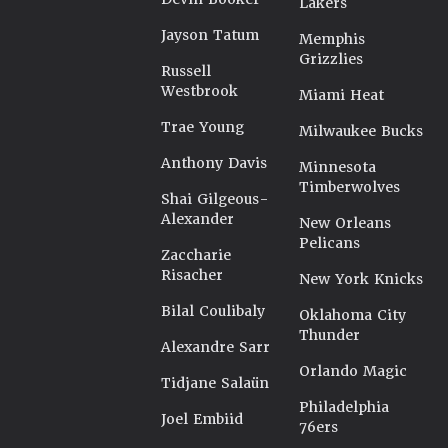
Lakers
Jayson Tatum
Memphis
Grizzlies
Russell
Westbrook
Miami Heat
Trae Young
Milwaukee Bucks
Anthony Davis
Minnesota
Timberwolves
Shai Gilgeous-
Alexander
New Orleans
Pelicans
Zaccharie
Risacher
New York Knicks
Bilal Coulibaly
Oklahoma City
Thunder
Alexandre Sarr
Orlando Magic
Tidjane Salaün
Philadelphia
Joel Embiid
76ers