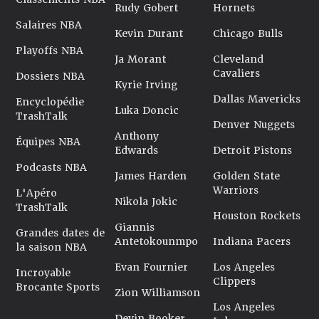
très gros potentiel, en particulier sur le plan offensif. S’il
Rudy Gobert
Hornets
parvient à gommer ses défauts balle en main, à 3-points
Salaires NBA
et qu’il parvient à ne pas être trop un poids en défense, il
Kevin Durant
Chicago Bulls
aura tout pour faire une balle une belle carrière en NBA, à
Playoffs NBA
Ja Morant
Cleveland
l’instar de certains de ses compatriotes comme
Cavaliers
Dossiers NBA
Domantas Sabonis ou encore Jonas Valanciunas.
Kyrie Irving
Coaché par Erik Spoelstra, aux côtés d’un cerveau sur
Dallas Mavericks
Encyclopédie
patte comme Bam Adebayo et avec Pat Riley qui surveille
Luka Doncic
TrashTalk
de près, Kasparas Jakucionis est à bonne école pour des
Denver Nuggets
Anthony
débuts en NBA, à lui de saisir sa chance !
Équipes NBA
Edwards
Detroit Pistons
Dernière mise à jour : 24 septembre 2025
Podcasts NBA
James Harden
Golden State
Warriors
L'Apéro
Nikola Jokic
TrashTalk
Houston Rockets
Giannis
Grandes dates de
Antetokounmpo
Indiana Pacers
la saison NBA
Evan Fournier
Los Angeles
Incroyable
Clippers
Brocante Sports
Zion Williamson
Los Angeles
Devin Booker