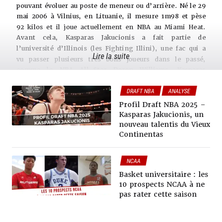
pouvant évoluer au poste de meneur ou d’arrière. Né le 29
mai 2006 à Vilnius, en Lituanie, il mesure 1m98 et pèse
92 kilos et il joue actuellement en NBA au Miami Heat.
Avant cela, Kasparas Jakucionis a fait partie de
l’université d’Illinois (les Fighting Illini), une fac qui a
Lire la suite
vu passer plusieurs très bons joueurs dans le passé,
comme le NBA All-Star Deron Williams. Kasparas
Jakucionis est attendu parmi les meilleurs joueurs de la
DRAFT NBA
ANALYSE
Draft 2025 de la NBA, après avoir été sélectionné en
FUTURES STARS
vingtième position par le Heat.
Profil Draft NBA 2025 –
Kasparas Jakucionis, gloire aux meneurs de grande taille
Kasparas Jakucionis, un
A l’instar de basketteurs NBA comme Luka Doncic ou
nouveau talentis du Vieux
Continentas
encore Josh Giddey, Kasparas Jakucionis est un meneur de
très grande taille puisqu’il mesure 1m98. Sa capacité à
scorer à toutes les distances (le tir à 3-points étant
NCAA
encore irrégulier avec 32% à Illinois), son apport au
Basket universitaire : les
rebond et ses qualités de playmaker en font un joueur
10 prospects NCAA à ne
très polyvalent pouvant impacter dans tous les
pas rater cette saison
compartiments du jeu. (15 points, 5 passes et presque 6
rebonds de moyenne sur sa seule saison en NCAA).
Si Jakucionis a des vraies qualités de scoreur et de