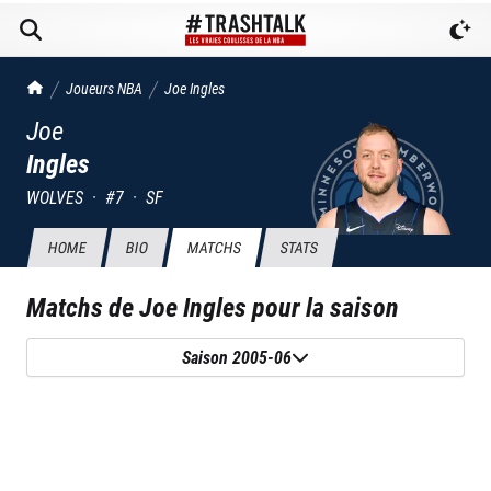
TrashTalk Actu NBA
Joueurs NBA
Joe
Ingles
Joe
Ingles
WOLVES
·
#
7
·
SF
HOME
BIO
MATCHS
STATS
Matchs de
Joe Ingles
pour la saison
Saison 2005-06