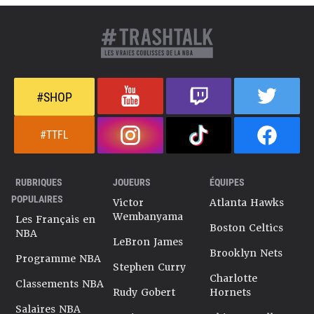
#SHOP
#TTFL
RUBRIQUES
JOUEURS
ÉQUIPES
POPULAIRES
Victor
Atlanta Hawks
Wembanyama
Les Français en
Boston Celtics
NBA
LeBron James
Brooklyn Nets
Programme NBA
Stephen Curry
Charlotte
Classements NBA
Rudy Gobert
Hornets
Salaires NBA