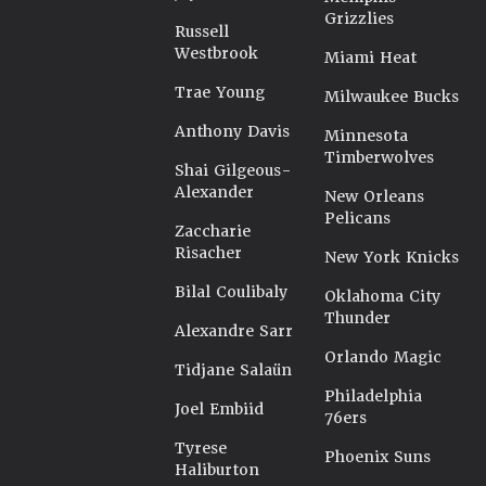
Grizzlies
Russell
Westbrook
Miami Heat
Trae Young
Milwaukee Bucks
Anthony Davis
Minnesota
Timberwolves
Shai Gilgeous-
Alexander
New Orleans
Pelicans
Zaccharie
Risacher
New York Knicks
Bilal Coulibaly
Oklahoma City
Thunder
Alexandre Sarr
Orlando Magic
Tidjane Salaün
Philadelphia
Joel Embiid
76ers
Tyrese
Phoenix Suns
Haliburton