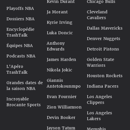
Kevin Durant
Chicago Bulls
Playoffs NBA
Ja Morant
Cleveland
Cavaliers
Dossiers NBA
Kyrie Irving
Dallas Mavericks
Encyclopédie
Luka Doncic
TrashTalk
Denver Nuggets
Anthony
Équipes NBA
Edwards
Detroit Pistons
Podcasts NBA
James Harden
Golden State
Warriors
L'Apéro
Nikola Jokic
TrashTalk
Houston Rockets
Giannis
Grandes dates de
Antetokounmpo
Indiana Pacers
la saison NBA
Evan Fournier
Los Angeles
Incroyable
Clippers
Brocante Sports
Zion Williamson
Los Angeles
Devin Booker
Lakers
Jayson Tatum
Memphis