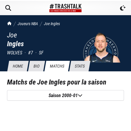
TrashTalk Actu NBA
Joueurs NBA
Joe
Ingles
Joe
Ingles
WOLVES
·
#
7
·
SF
HOME
BIO
MATCHS
STATS
Matchs de
Joe Ingles
pour la saison
Saison 2000-01