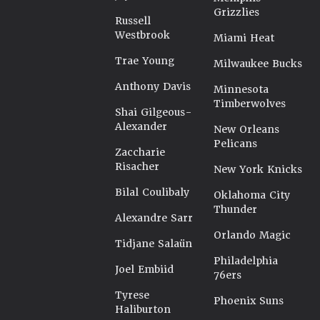
Grizzlies
Russell
Westbrook
Miami Heat
Trae Young
Milwaukee Bucks
Anthony Davis
Minnesota
Timberwolves
Shai Gilgeous-
Alexander
New Orleans
Pelicans
Zaccharie
Risacher
New York Knicks
Bilal Coulibaly
Oklahoma City
Thunder
Alexandre Sarr
Orlando Magic
Tidjane Salaün
Philadelphia
Joel Embiid
76ers
Tyrese
Phoenix Suns
Haliburton