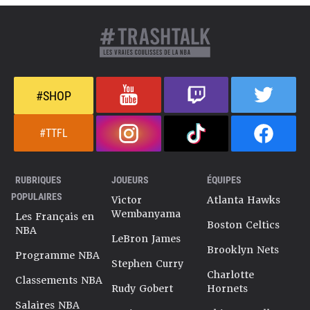
#SHOP
#TTFL
RUBRIQUES
JOUEURS
ÉQUIPES
POPULAIRES
Victor
Atlanta Hawks
Wembanyama
Les Français en
Boston Celtics
NBA
LeBron James
Brooklyn Nets
Programme NBA
Stephen Curry
Charlotte
Classements NBA
Rudy Gobert
Hornets
Salaires NBA