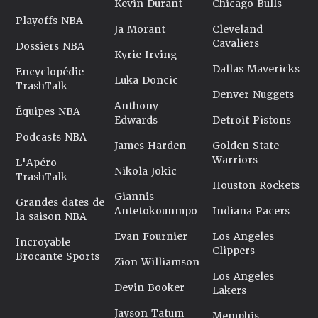
Kevin Durant
Chicago Bulls
Playoffs NBA
Ja Morant
Cleveland
Cavaliers
Dossiers NBA
Kyrie Irving
Dallas Mavericks
Encyclopédie
Luka Doncic
TrashTalk
Denver Nuggets
Anthony
Équipes NBA
Edwards
Detroit Pistons
Podcasts NBA
James Harden
Golden State
Warriors
L'Apéro
Nikola Jokic
TrashTalk
Houston Rockets
Giannis
Grandes dates de
Antetokounmpo
Indiana Pacers
la saison NBA
Evan Fournier
Los Angeles
Incroyable
Clippers
Brocante Sports
Zion Williamson
Los Angeles
Devin Booker
Lakers
Jayson Tatum
Memphis