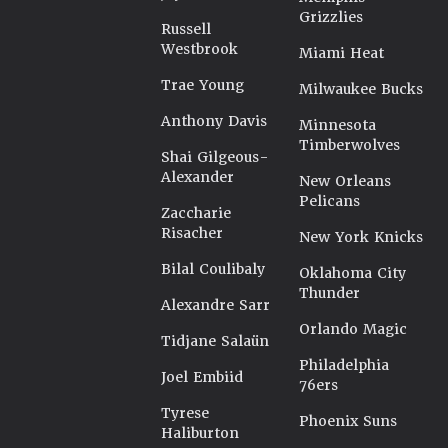
Grizzlies
Russell
Westbrook
Miami Heat
Trae Young
Milwaukee Bucks
Anthony Davis
Minnesota
Timberwolves
Shai Gilgeous-
Alexander
New Orleans
Pelicans
Zaccharie
Risacher
New York Knicks
Bilal Coulibaly
Oklahoma City
Thunder
Alexandre Sarr
Orlando Magic
Tidjane Salaün
Philadelphia
Joel Embiid
76ers
Tyrese
Phoenix Suns
Haliburton