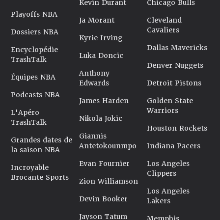
Kevin Durant
Chicago Bulls
Playoffs NBA
Ja Morant
Cleveland
Cavaliers
Dossiers NBA
Kyrie Irving
Dallas Mavericks
Encyclopédie
Luka Doncic
TrashTalk
Denver Nuggets
Anthony
Équipes NBA
Edwards
Detroit Pistons
Podcasts NBA
James Harden
Golden State
Warriors
L'Apéro
Nikola Jokic
TrashTalk
Houston Rockets
Giannis
Grandes dates de
Antetokounmpo
Indiana Pacers
la saison NBA
Evan Fournier
Los Angeles
Incroyable
Clippers
Brocante Sports
Zion Williamson
Los Angeles
Devin Booker
Lakers
Jayson Tatum
Memphis