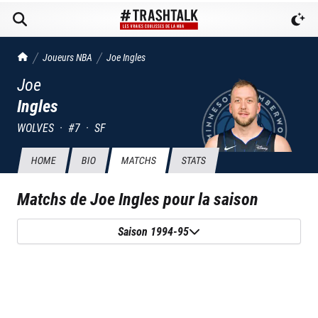
TrashTalk Actu NBA
Joueurs NBA
Joe
Ingles
Joe
Ingles
WOLVES
·
#
7
·
SF
HOME
BIO
MATCHS
STATS
Matchs de
Joe Ingles
pour la saison
Saison 1994-95