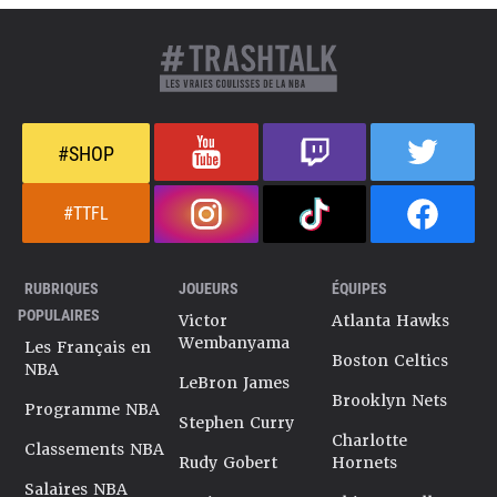
#SHOP
#TTFL
RUBRIQUES
JOUEURS
ÉQUIPES
POPULAIRES
Victor
Atlanta Hawks
Wembanyama
Les Français en
Boston Celtics
NBA
LeBron James
Brooklyn Nets
Programme NBA
Stephen Curry
Charlotte
Classements NBA
Rudy Gobert
Hornets
Salaires NBA