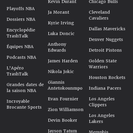
Kevin Durant
Chicago Bulls
Playoffs NBA
Ja Morant
Cleveland
Cavaliers
Dossiers NBA
Kyrie Irving
Dallas Mavericks
Encyclopédie
Luka Doncic
TrashTalk
Denver Nuggets
Anthony
Équipes NBA
Edwards
Detroit Pistons
Podcasts NBA
James Harden
Golden State
Warriors
L'Apéro
Nikola Jokic
TrashTalk
Houston Rockets
Giannis
Grandes dates de
Antetokounmpo
Indiana Pacers
la saison NBA
Evan Fournier
Los Angeles
Incroyable
Clippers
Brocante Sports
Zion Williamson
Los Angeles
Devin Booker
Lakers
Jayson Tatum
Memphis