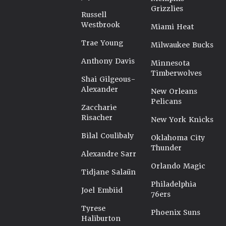
Grizzlies
Russell
Westbrook
Miami Heat
Trae Young
Milwaukee Bucks
Anthony Davis
Minnesota
Timberwolves
Shai Gilgeous-
Alexander
New Orleans
Pelicans
Zaccharie
Risacher
New York Knicks
Bilal Coulibaly
Oklahoma City
Thunder
Alexandre Sarr
Orlando Magic
Tidjane Salaün
Philadelphia
Joel Embiid
76ers
Tyrese
Phoenix Suns
Haliburton