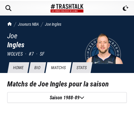
TrashTalk Actu NBA
Joueurs NBA
Joe
Ingles
Joe
Ingles
WOLVES
·
#
7
·
SF
HOME
BIO
MATCHS
STATS
Matchs de
Joe Ingles
pour la saison
Saison 1988-89