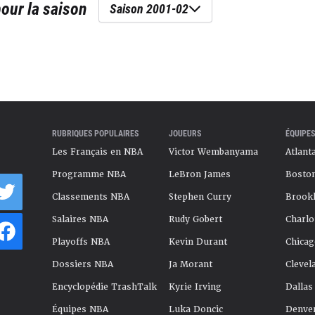
our la saison
Saison 2001-02
RUBRIQUES POPULAIRES
JOUEURS
ÉQUIPES
Les Français en NBA
Victor Wembanyama
Atlant
Programme NBA
LeBron James
Boston
Classements NBA
Stephen Curry
Brookl
Salaires NBA
Rudy Gobert
Charlo
Playoffs NBA
Kevin Durant
Chicag
Dossiers NBA
Ja Morant
Clevel
Encyclopédie TrashTalk
Kyrie Irving
Dallas
Équipes NBA
Luka Doncic
Denve