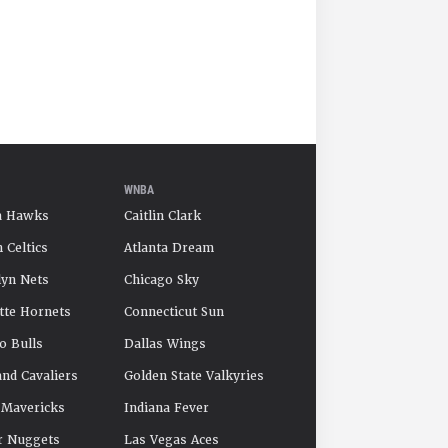
WNBA
a Hawks
Caitlin Clark
 Celtics
Atlanta Dream
yn Nets
Chicago Sky
tte Hornets
Connecticut Sun
o Bulls
Dallas Wings
and Cavaliers
Golden State Valkyries
 Mavericks
Indiana Fever
r Nuggets
Las Vegas Aces