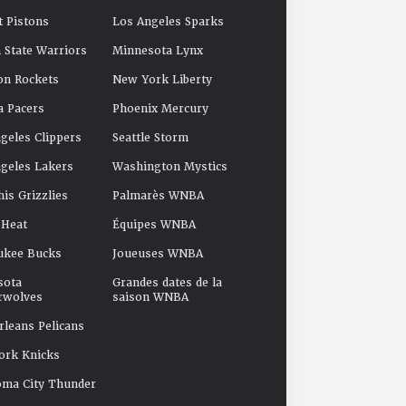
t Pistons
Los Angeles Sparks
 State Warriors
Minnesota Lynx
on Rockets
New York Liberty
a Pacers
Phoenix Mercury
geles Clippers
Seattle Storm
geles Lakers
Washington Mystics
s Grizzlies
Palmarès WNBA
 Heat
Équipes WNBA
ukee Bucks
Joueuses WNBA
sota
Grandes dates de la
rwolves
saison WNBA
leans Pelicans
ork Knicks
oma City Thunder