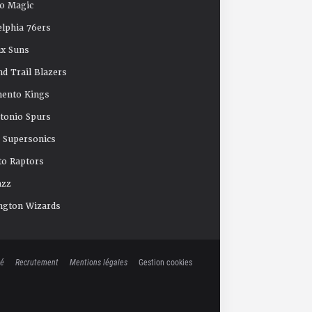
o Magic
elphia 76ers
x Suns
nd Trail Blazers
mento Kings
tonio Spurs
e Supersonics
o Raptors
azz
ngton Wizards
té
Recrutement
Mentions légales
Gestion cookies