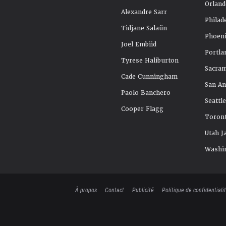
Orland
Alexandre Sarr
Philad
Tidjane Salaün
Phoeni
Joel Embiid
Portla
Tyrese Haliburton
Sacra
Cade Cunningham
San An
Paolo Banchero
Seattl
Cooper Flagg
Toront
Utah J
Washi
À propos
Contact
Publicité
Politique de confidentiali