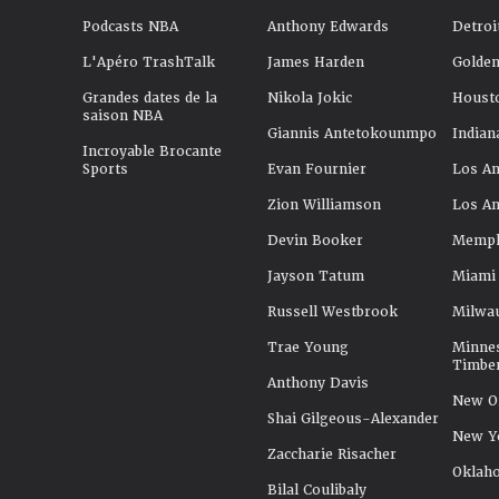
Podcasts NBA
Anthony Edwards
Detroi
L'Apéro TrashTalk
James Harden
Golden
Grandes dates de la
Nikola Jokic
Houst
saison NBA
Giannis Antetokounmpo
Indian
Incroyable Brocante
Sports
Evan Fournier
Los An
Zion Williamson
Los An
Devin Booker
Memphi
Jayson Tatum
Miami
Russell Westbrook
Milwa
Trae Young
Minne
Timbe
Anthony Davis
New Or
Shai Gilgeous-Alexander
New Y
Zaccharie Risacher
Oklah
Bilal Coulibaly