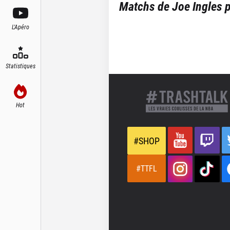
Matchs de
Joe Ingles
p
L'Apéro
Statistiques
Hot
#SHOP
#TTFL