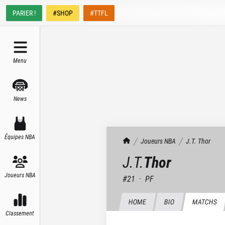
PARIER !
#SHOP
#TTFL
Menu
News
Équipes NBA
TrashTalk Actu NBA
Joueurs NBA
J.T.
Thor
J.T.
Thor
Joueurs NBA
#
21
·
PF
HOME
BIO
MATCHS
Classement