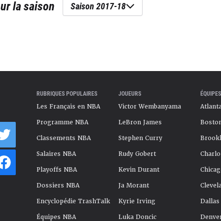
ur la saison
Saison 2017-18
RUBRIQUES POPULAIRES
JOUEURS
ÉQUIPES
Les Français en NBA
Victor Wembanyama
Atlant
Programme NBA
LeBron James
Boston
Classements NBA
Stephen Curry
Brookl
Salaires NBA
Rudy Gobert
Charlo
Playoffs NBA
Kevin Durant
Chicag
Dossiers NBA
Ja Morant
Clevel
Encyclopédie TrashTalk
Kyrie Irving
Dallas
Équipes NBA
Luka Doncic
Denve