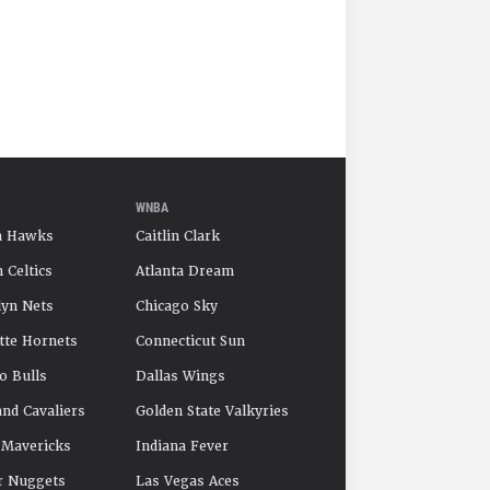
WNBA
a Hawks
Caitlin Clark
 Celtics
Atlanta Dream
yn Nets
Chicago Sky
tte Hornets
Connecticut Sun
o Bulls
Dallas Wings
and Cavaliers
Golden State Valkyries
 Mavericks
Indiana Fever
r Nuggets
Las Vegas Aces