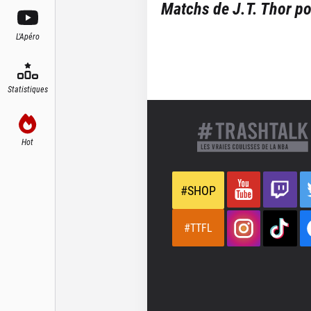
Matchs de
J.T. Thor
po
L'Apéro
Statistiques
Hot
#SHOP
#TTFL