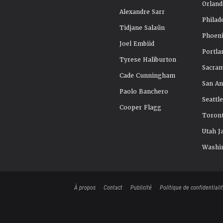
Orland
Alexandre Sarr
Philad
Tidjane Salaün
Phoeni
Joel Embiid
Portla
Tyrese Haliburton
Sacra
Cade Cunningham
San An
Paolo Banchero
Seattl
Cooper Flagg
Toront
Utah J
Washi
À propos
Contact
Publicité
Politique de confidentiali