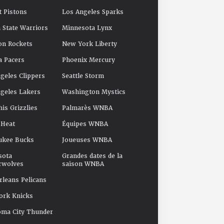
t Pistons
Los Angeles Sparks
 State Warriors
Minnesota Lynx
on Rockets
New York Liberty
a Pacers
Phoenix Mercury
geles Clippers
Seattle Storm
geles Lakers
Washington Mystics
s Grizzlies
Palmarès WNBA
 Heat
Équipes WNBA
ukee Bucks
Joueuses WNBA
sota
Grandes dates de la
rwolves
saison WNBA
leans Pelicans
ork Knicks
oma City Thunder