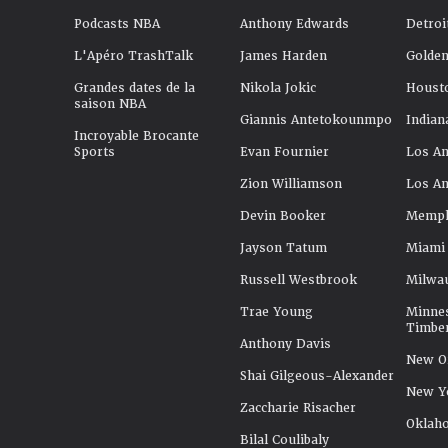
Podcasts NBA
Anthony Edwards
Detroi
L'Apéro TrashTalk
James Harden
Golden
Grandes dates de la
Nikola Jokic
Houst
saison NBA
Giannis Antetokounmpo
Indian
Incroyable Brocante
Sports
Evan Fournier
Los An
Zion Williamson
Los An
Devin Booker
Memphi
Jayson Tatum
Miami
Russell Westbrook
Milwa
Trae Young
Minne
Timbe
Anthony Davis
New Or
Shai Gilgeous-Alexander
New Y
Zaccharie Risacher
Oklah
Bilal Coulibaly