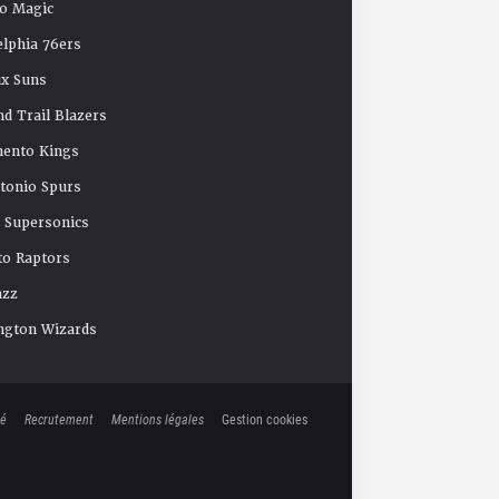
o Magic
elphia 76ers
x Suns
nd Trail Blazers
mento Kings
tonio Spurs
e Supersonics
o Raptors
azz
ngton Wizards
té
Recrutement
Mentions légales
Gestion cookies