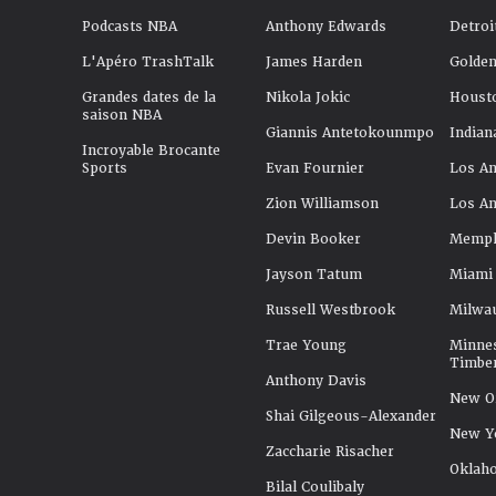
Podcasts NBA
Anthony Edwards
Detroi
L'Apéro TrashTalk
James Harden
Golden
Grandes dates de la
Nikola Jokic
Houst
saison NBA
Giannis Antetokounmpo
Indian
Incroyable Brocante
Sports
Evan Fournier
Los An
Zion Williamson
Los An
Devin Booker
Memphi
Jayson Tatum
Miami
Russell Westbrook
Milwa
Trae Young
Minne
Timbe
Anthony Davis
New Or
Shai Gilgeous-Alexander
New Y
Zaccharie Risacher
Oklah
Bilal Coulibaly