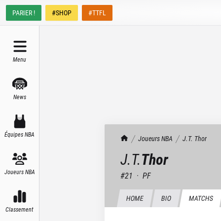
PARIER !
#SHOP
#TTFL
Menu
News
Équipes NBA
TrashTalk Actu NBA
Joueurs NBA
J.T.
Thor
J.T.
Thor
Joueurs NBA
#
21
·
PF
HOME
BIO
MATCHS
Classement