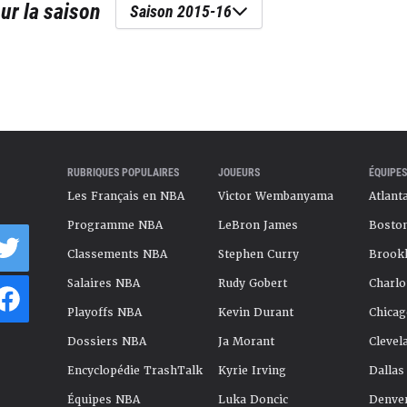
ur la saison
Saison 2015-16
RUBRIQUES POPULAIRES
JOUEURS
ÉQUIPES
Les Français en NBA
Victor Wembanyama
Atlant
Programme NBA
LeBron James
Boston
Classements NBA
Stephen Curry
Brookl
Salaires NBA
Rudy Gobert
Charlo
Playoffs NBA
Kevin Durant
Chicag
Dossiers NBA
Ja Morant
Clevel
Encyclopédie TrashTalk
Kyrie Irving
Dallas
Équipes NBA
Luka Doncic
Denve