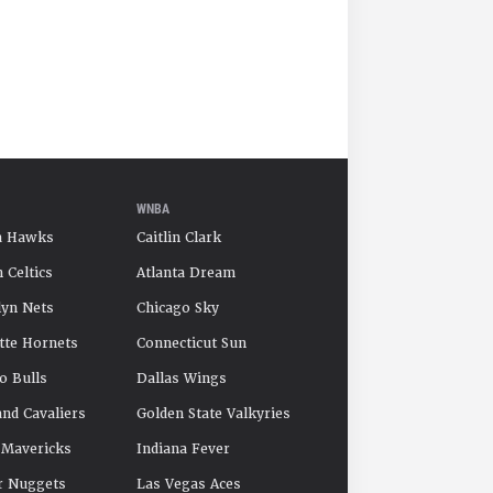
WNBA
a Hawks
Caitlin Clark
 Celtics
Atlanta Dream
yn Nets
Chicago Sky
tte Hornets
Connecticut Sun
o Bulls
Dallas Wings
and Cavaliers
Golden State Valkyries
 Mavericks
Indiana Fever
r Nuggets
Las Vegas Aces