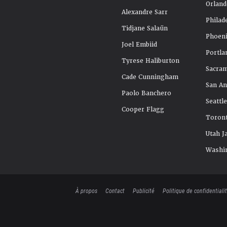
Orland
Alexandre Sarr
Philad
Tidjane Salaün
Phoeni
Joel Embiid
Portla
Tyrese Haliburton
Sacra
Cade Cunningham
San An
Paolo Banchero
Seattl
Cooper Flagg
Toront
Utah J
Washi
À propos
Contact
Publicité
Politique de confidentiali