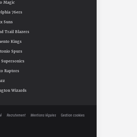
o Magic
elphia 76ers
x Suns
nd Trail Blazers
mento Kings
tonio Spurs
e Supersonics
o Raptors
azz
ngton Wizards
té
Recrutement
Mentions légales
Gestion cookies