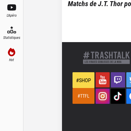
Matchs de
J.T. Thor
po
L'Apéro
Statistiques
Hot
#SHOP
#TTFL