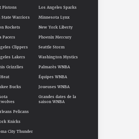
t Pistons
Los Angeles Sparks
 State Warriors
Minnesota Lynx
on Rockets
New York Liberty
a Pacers
Phoenix Mercury
geles Clippers
Seattle Storm
geles Lakers
Washington Mystics
s Grizzlies
Palmarès WNBA
 Heat
Équipes WNBA
ukee Bucks
Joueuses WNBA
sota
Grandes dates de la
rwolves
saison WNBA
leans Pelicans
ork Knicks
oma City Thunder