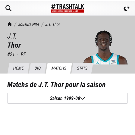
TrashTalk Actu NBA
Joueurs NBA
J.T.
Thor
J.T.
Thor
#
21
·
PF
HOME
BIO
MATCHS
STATS
Matchs de
J.T. Thor
pour la saison
Saison 1999-00