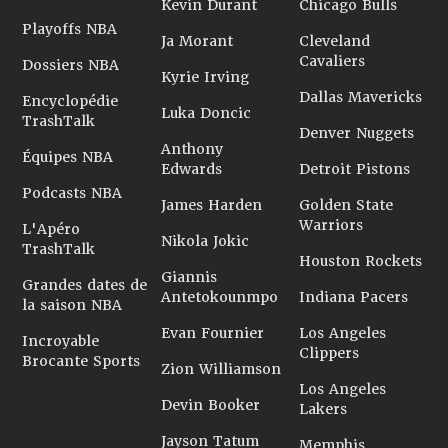
Kevin Durant
Chicago Bulls
Playoffs NBA
Ja Morant
Cleveland
Cavaliers
Dossiers NBA
Kyrie Irving
Dallas Mavericks
Encyclopédie
Luka Doncic
TrashTalk
Denver Nuggets
Anthony
Équipes NBA
Edwards
Detroit Pistons
Podcasts NBA
James Harden
Golden State
Warriors
L'Apéro
Nikola Jokic
TrashTalk
Houston Rockets
Giannis
Grandes dates de
Antetokounmpo
Indiana Pacers
la saison NBA
Evan Fournier
Los Angeles
Incroyable
Clippers
Brocante Sports
Zion Williamson
Los Angeles
Devin Booker
Lakers
Jayson Tatum
Memphis