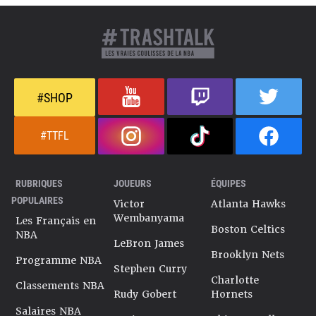
#SHOP
#TTFL
RUBRIQUES
JOUEURS
ÉQUIPES
POPULAIRES
Victor
Atlanta Hawks
Wembanyama
Les Français en
Boston Celtics
NBA
LeBron James
Brooklyn Nets
Programme NBA
Stephen Curry
Charlotte
Classements NBA
Rudy Gobert
Hornets
Salaires NBA