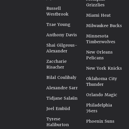
Grizzlies
Russell
Westbrook
Miami Heat
Trae Young
Milwaukee Bucks
Anthony Davis
Minnesota
Timberwolves
Shai Gilgeous-
Alexander
New Orleans
Pelicans
Zaccharie
Risacher
New York Knicks
Bilal Coulibaly
Oklahoma City
Thunder
Alexandre Sarr
Orlando Magic
Tidjane Salaün
Philadelphia
Joel Embiid
76ers
Tyrese
Phoenix Suns
Haliburton