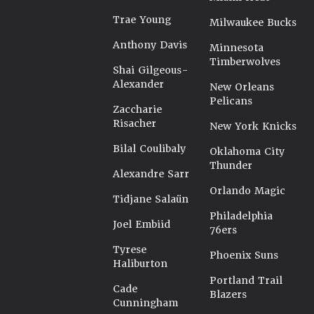
Trae Young
Milwaukee Bucks
Anthony Davis
Minnesota
Timberwolves
Shai Gilgeous-
Alexander
New Orleans
Pelicans
Zaccharie
Risacher
New York Knicks
Bilal Coulibaly
Oklahoma City
Thunder
Alexandre Sarr
Orlando Magic
Tidjane Salaün
Philadelphia
Joel Embiid
76ers
Tyrese
Phoenix Suns
Haliburton
Portland Trail
Cade
Blazers
Cunningham