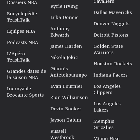
Cavaliers
Dossiers NBA
Kyrie Irving
Dallas Mavericks
Encyclopédie
Luka Doncic
TrashTalk
Denver Nuggets
Anthony
Équipes NBA
Edwards
Detroit Pistons
Podcasts NBA
James Harden
Golden State
Warriors
L'Apéro
Nikola Jokic
TrashTalk
Houston Rockets
Giannis
Grandes dates de
Antetokounmpo
Indiana Pacers
la saison NBA
Evan Fournier
Los Angeles
Incroyable
Clippers
Brocante Sports
Zion Williamson
Los Angeles
Devin Booker
Lakers
Jayson Tatum
Memphis
Grizzlies
Russell
Westbrook
Miami Heat