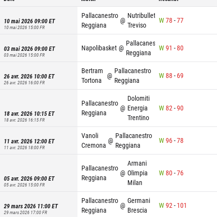
Pallacanestro
Nutribullet
@
W
78
-
77
10 mai 2026 09:00
ET
Reggiana
Treviso
10 mai 2026 15:00
FR
Pallacanestro
Napolibasket
@
W
91
-
80
03 mai 2026 09:00
ET
Reggiana
03 mai 2026 15:00
FR
Bertram
Pallacanestro
@
W
88
-
69
26 avr. 2026 10:00
ET
Tortona
Reggiana
26 avr. 2026 16:00
FR
Dolomiti
Pallacanestro
@
Energia
W
82
-
90
Reggiana
18 avr. 2026 10:15
ET
Trentino
18 avr. 2026 16:15
FR
Vanoli
Pallacanestro
@
W
96
-
78
11 avr. 2026 12:00
ET
Cremona
Reggiana
11 avr. 2026 18:00
FR
Armani
Pallacanestro
@
Olimpia
W
80
-
76
Reggiana
05 avr. 2026 09:00
ET
Milan
05 avr. 2026 15:00
FR
Pallacanestro
Germani
@
W
92
-
101
29 mars 2026 11:00
ET
Reggiana
Brescia
29 mars 2026 17:00
FR