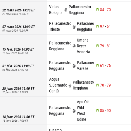
Virtus
Pallacanestro
@
W
84
-
70
22 mars 2026 13:30
ET
Bologna
Reggiana
22 mars 2026 18:30
FR
Pallacanestro
Pallacanestro
@
W
97
-
61
07 mars 2026 13:00
ET
Trieste
Reggiana
07 mars 2026 19:00
FR
Umana
Pallacanestro
@
Reyer
W
79
-
81
Reggiana
15 févr. 2026 10:00
ET
Venezia
15 févr. 2026 16:00
FR
Pallacanestro
Pallacanestro
@
W
61
-
76
01 févr. 2026 11:00
ET
Reggiana
Varese
01 févr. 2026 17:00
FR
Acqua
Pallacanestro
S.Bernardo
@
W
78
-
79
Reggiana
25 janv. 2026 11:00
ET
Cantù
25 janv. 2026 17:00
FR
Apu Old
Pallacanestro
Wild
@
W
85
-
90
Reggiana
West
18 janv. 2026 11:00
ET
Udine
18 janv. 2026 17:00
FR
Dinamo