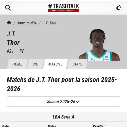
TrashTalk Actu NBA
Joueurs NBA
J.T.
Thor
J.T.
Thor
#
21
·
PF
HOME
BIO
MATCHS
STATS
Matchs de
J.T. Thor
pour la saison
2025-
2026
Saison 2025-26
LBA Serie A
Date
Match
Résultat