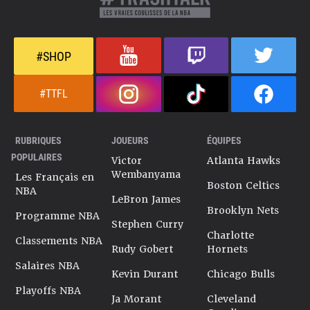
#SHOP
#TTFL
RUBRIQUES
JOUEURS
ÉQUIPES
POPULAIRES
Victor
Atlanta Hawks
Wembanyama
Les Français en
Boston Celtics
NBA
LeBron James
Brooklyn Nets
Programme NBA
Stephen Curry
Charlotte
Classements NBA
Rudy Gobert
Hornets
Salaires NBA
Kevin Durant
Chicago Bulls
Playoffs NBA
Ja Morant
Cleveland