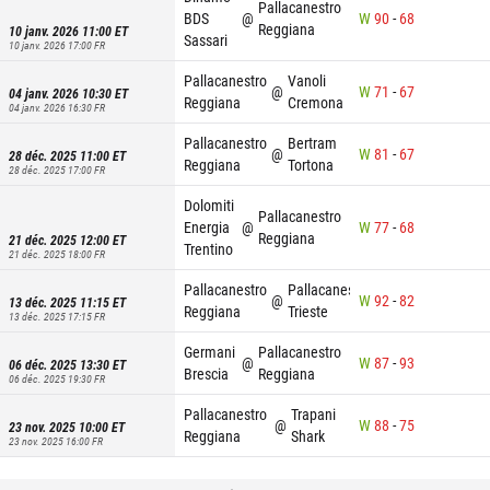
Pallacanestro
BDS
@
W
90
-
68
Reggiana
10 janv. 2026 11:00
ET
Sassari
10 janv. 2026 17:00
FR
Pallacanestro
Vanoli
@
W
71
-
67
04 janv. 2026 10:30
ET
Reggiana
Cremona
04 janv. 2026 16:30
FR
Pallacanestro
Bertram
@
W
81
-
67
28 déc. 2025 11:00
ET
Reggiana
Tortona
28 déc. 2025 17:00
FR
Dolomiti
Pallacanestro
Energia
@
W
77
-
68
Reggiana
21 déc. 2025 12:00
ET
Trentino
21 déc. 2025 18:00
FR
Pallacanestro
Pallacanestro
@
W
92
-
82
13 déc. 2025 11:15
ET
Reggiana
Trieste
13 déc. 2025 17:15
FR
Germani
Pallacanestro
@
W
87
-
93
06 déc. 2025 13:30
ET
Brescia
Reggiana
06 déc. 2025 19:30
FR
Pallacanestro
Trapani
@
W
88
-
75
23 nov. 2025 10:00
ET
Reggiana
Shark
23 nov. 2025 16:00
FR