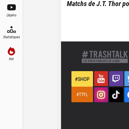
Matchs de
J.T. Thor
po
L'Apéro
Statistiques
Hot
#SHOP
#TTFL