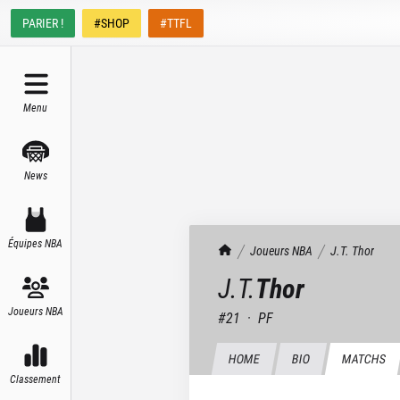
PARIER !
#SHOP
#TTFL
Menu
News
Équipes NBA
TrashTalk Actu NBA
Joueurs NBA
J.T.
Thor
J.T.
Thor
Joueurs NBA
#
21
·
PF
HOME
BIO
MATCHS
Classement