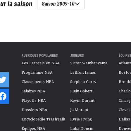
ur la saison
Saison 2009-10
RUBRIQUES POPULAIRES
JOUEURS
ÉQUIPES
Les Français en NBA
Victor Wembanyama
Atlant
Programme NBA
LeBron James
Boston
Classements NBA
Stephen Curry
Brookl
Salaires NBA
Rudy Gobert
Charlo
Playoffs NBA
Kevin Durant
Chicag
Dossiers NBA
Ja Morant
Clevel
Encyclopédie TrashTalk
Kyrie Irving
Dallas
Équipes NBA
Luka Doncic
Denve