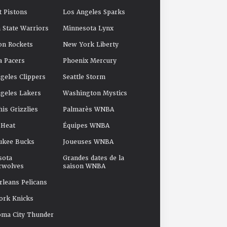
t Pistons
Los Angeles Sparks
 State Warriors
Minnesota Lynx
on Rockets
New York Liberty
a Pacers
Phoenix Mercury
geles Clippers
Seattle Storm
geles Lakers
Washington Mystics
s Grizzlies
Palmarès WNBA
 Heat
Équipes WNBA
ukee Bucks
Joueuses WNBA
sota
Grandes dates de la
rwolves
saison WNBA
leans Pelicans
ork Knicks
oma City Thunder