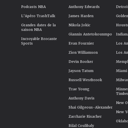
Podcasts NBA
Anthony Edwards
Detroi
L'Apéro TrashTalk
James Harden
Golden
Grandes dates de la
Nikola Jokic
Houst
saison NBA
Giannis Antetokounmpo
Indian
Incroyable Brocante
Sports
Evan Fournier
Los An
Zion Williamson
Los An
Devin Booker
Memphi
Jayson Tatum
Miami
Russell Westbrook
Milwa
Trae Young
Minne
Timbe
Anthony Davis
New Or
Shai Gilgeous-Alexander
New Y
Zaccharie Risacher
Oklah
Bilal Coulibaly