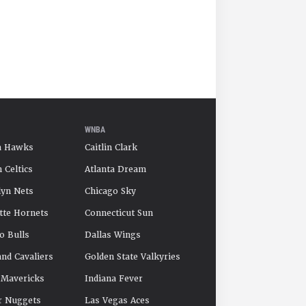
WNBA
a Hawks
Caitlin Clark
 Celtics
Atlanta Dream
yn Nets
Chicago Sky
tte Hornets
Connecticut Sun
o Bulls
Dallas Wings
and Cavaliers
Golden State Valkyries
 Mavericks
Indiana Fever
r Nuggets
Las Vegas Aces