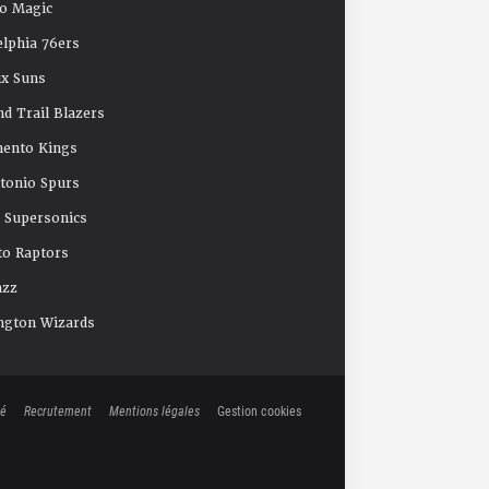
o Magic
elphia 76ers
x Suns
nd Trail Blazers
mento Kings
tonio Spurs
e Supersonics
o Raptors
azz
ngton Wizards
té
Recrutement
Mentions légales
Gestion cookies