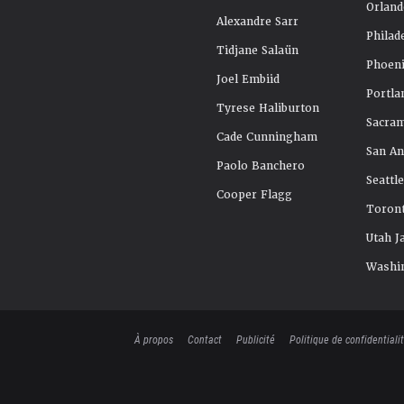
Orland
Alexandre Sarr
Philad
Tidjane Salaün
Phoeni
Joel Embiid
Portla
Tyrese Haliburton
Sacra
Cade Cunningham
San An
Paolo Banchero
Seattl
Cooper Flagg
Toront
Utah J
Washi
À propos
Contact
Publicité
Politique de confidentiali