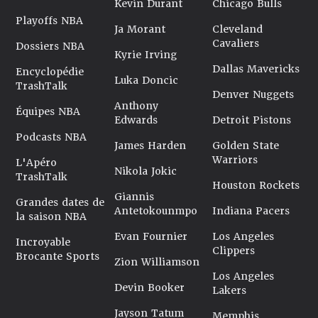
Kevin Durant
Chicago Bulls
Playoffs NBA
Ja Morant
Cleveland
Cavaliers
Dossiers NBA
Kyrie Irving
Dallas Mavericks
Encyclopédie
Luka Doncic
TrashTalk
Denver Nuggets
Anthony
Équipes NBA
Edwards
Detroit Pistons
Podcasts NBA
James Harden
Golden State
Warriors
L'Apéro
Nikola Jokic
TrashTalk
Houston Rockets
Giannis
Grandes dates de
Antetokounmpo
Indiana Pacers
la saison NBA
Evan Fournier
Los Angeles
Incroyable
Clippers
Brocante Sports
Zion Williamson
Los Angeles
Devin Booker
Lakers
Jayson Tatum
Memphis