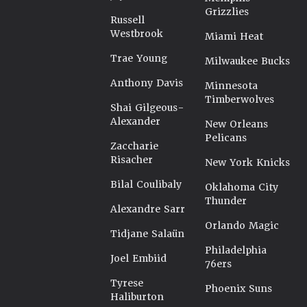
Grizzlies
Russell
Westbrook
Miami Heat
Trae Young
Milwaukee Bucks
Anthony Davis
Minnesota
Timberwolves
Shai Gilgeous-
Alexander
New Orleans
Pelicans
Zaccharie
Risacher
New York Knicks
Bilal Coulibaly
Oklahoma City
Thunder
Alexandre Sarr
Orlando Magic
Tidjane Salaün
Philadelphia
Joel Embiid
76ers
Tyrese
Phoenix Suns
Haliburton