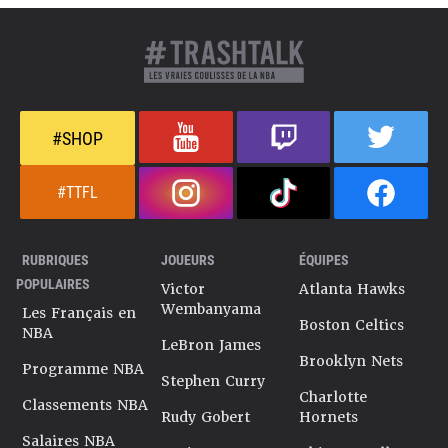
#SHOP
#TTFL
RUBRIQUES
JOUEURS
ÉQUIPES
POPULAIRES
Victor
Atlanta Hawks
Wembanyama
Les Français en
Boston Celtics
NBA
LeBron James
Brooklyn Nets
Programme NBA
Stephen Curry
Charlotte
Classements NBA
Rudy Gobert
Hornets
Salaires NBA