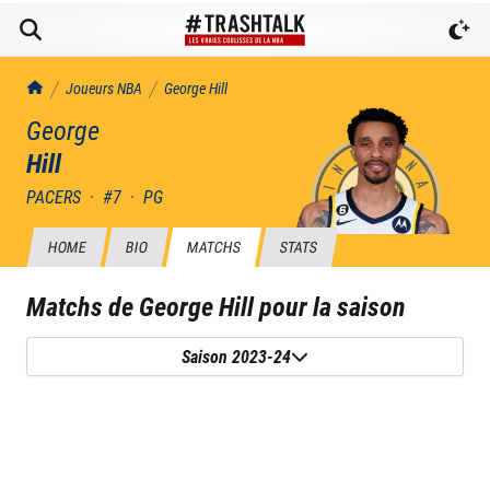
TrashTalk Actu NBA
Joueurs NBA
George
Hill
George
Hill
PACERS
·
#
7
·
PG
HOME
BIO
MATCHS
STATS
Matchs de
George Hill
pour la saison
Saison 2023-24