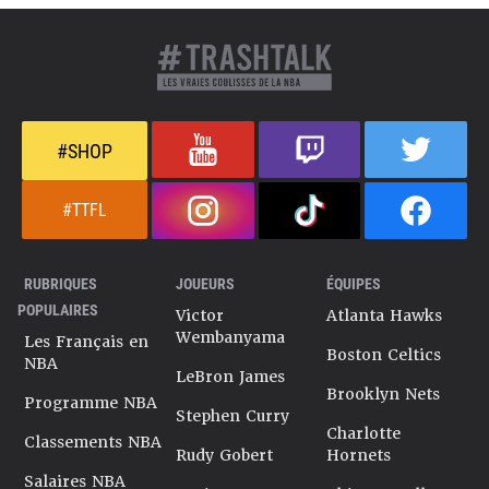
#SHOP
#TTFL
RUBRIQUES
JOUEURS
ÉQUIPES
POPULAIRES
Victor
Atlanta Hawks
Wembanyama
Les Français en
Boston Celtics
NBA
LeBron James
Brooklyn Nets
Programme NBA
Stephen Curry
Charlotte
Classements NBA
Rudy Gobert
Hornets
Salaires NBA