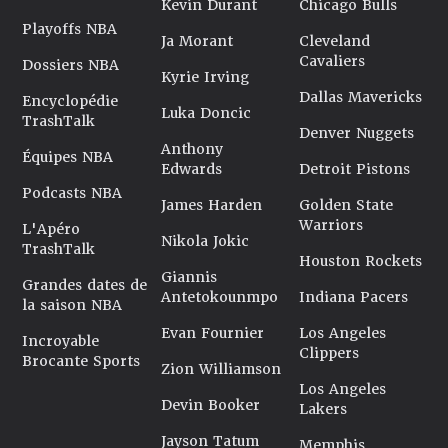
Kevin Durant
Chicago Bulls
Playoffs NBA
Ja Morant
Cleveland
Cavaliers
Dossiers NBA
Kyrie Irving
Dallas Mavericks
Encyclopédie
Luka Doncic
TrashTalk
Denver Nuggets
Anthony
Équipes NBA
Edwards
Detroit Pistons
Podcasts NBA
James Harden
Golden State
Warriors
L'Apéro
Nikola Jokic
TrashTalk
Houston Rockets
Giannis
Grandes dates de
Antetokounmpo
Indiana Pacers
la saison NBA
Evan Fournier
Los Angeles
Incroyable
Clippers
Brocante Sports
Zion Williamson
Los Angeles
Devin Booker
Lakers
Jayson Tatum
Memphis