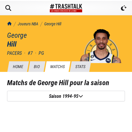
TrashTalk Actu NBA
Joueurs NBA
George
Hill
George
Hill
PACERS
·
#
7
·
PG
HOME
BIO
MATCHS
STATS
Matchs de
George Hill
pour la saison
Saison 1994-95