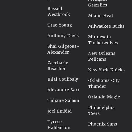
Grizzlies
Russell
Westbrook
Miami Heat
Trae Young
Milwaukee Bucks
Anthony Davis
Minnesota
Timberwolves
Shai Gilgeous-
Alexander
New Orleans
Pelicans
Zaccharie
Risacher
New York Knicks
Bilal Coulibaly
Oklahoma City
Thunder
Alexandre Sarr
Orlando Magic
Tidjane Salaün
Philadelphia
Joel Embiid
76ers
Tyrese
Phoenix Suns
Haliburton