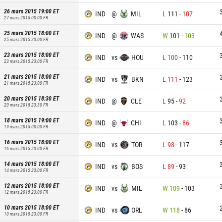
26 mars 2015 19:00
ET
IND
@
MIL
L
111
-
107
27 mars 2015 00:00
FR
25 mars 2015 18:00
ET
IND
@
WAS
W
101
-
103
25 mars 2015 23:00
FR
23 mars 2015 18:00
ET
IND
vs
HOU
L
100
-
110
23 mars 2015 23:00
FR
21 mars 2015 18:00
ET
IND
vs
BKN
L
111
-
123
21 mars 2015 23:00
FR
20 mars 2015 18:30
ET
IND
@
CLE
L
95
-
92
20 mars 2015 23:30
FR
18 mars 2015 19:00
ET
IND
@
CHI
L
103
-
86
19 mars 2015 00:00
FR
16 mars 2015 18:00
ET
IND
vs
TOR
L
98
-
117
16 mars 2015 23:00
FR
14 mars 2015 18:00
ET
IND
vs
BOS
L
89
-
93
14 mars 2015 23:00
FR
12 mars 2015 18:00
ET
IND
vs
MIL
W
109
-
103
12 mars 2015 23:00
FR
10 mars 2015 18:00
ET
IND
vs
ORL
W
118
-
86
10 mars 2015 23:00
FR