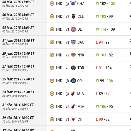
08 févr. 2015 17:00
ET
IND
@
CHA
W
102
-
103
08 févr. 2015 23:00
FR
06 févr. 2015 18:00
ET
IND
vs
CLE
W
103
-
99
07 févr. 2015 00:00
FR
04 févr. 2015 18:00
ET
IND
vs
DET
W
114
-
109
05 févr. 2015 00:00
FR
31 janv. 2015 18:00
ET
IND
vs
SAC
L
94
-
99
01 févr. 2015 00:00
FR
29 janv. 2015 18:00
ET
IND
vs
NYK
W
103
-
82
30 janv. 2015 00:00
FR
27 janv. 2015 18:00
ET
IND
vs
TOR
L
91
-
104
28 janv. 2015 00:00
FR
25 janv. 2015 17:00
ET
IND
@
ORL
W
99
-
106
25 janv. 2015 23:00
FR
23 janv. 2015 18:30
ET
IND
@
MIA
L
89
-
87
24 janv. 2015 00:30
FR
31 déc. 2014 14:00
ET
IND
vs
MIA
W
106
-
95
31 déc. 2014 20:00
FR
29 déc. 2014 18:00
ET
IND
vs
CHI
L
90
-
92
30 déc. 2014 00:00
FR
27 déc. 2014 19:00
ET