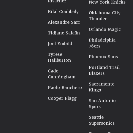
Risacher
New York Knicks
Bilal Coulibaly
Oklahoma City
Thunder
Alexandre Sarr
Orlando Magic
Tidjane Salaün
Philadelphia
Joel Embiid
76ers
Tyrese
Phoenix Suns
Haliburton
Portland Trail
Cade
Blazers
Cunningham
Sacramento
Paolo Banchero
Kings
Cooper Flagg
San Antonio
Spurs
Seattle
Supersonics