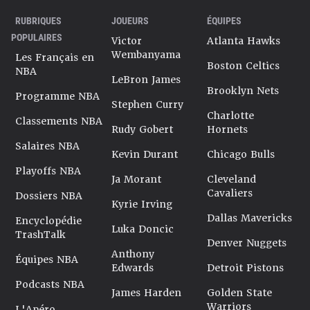
RUBRIQUES
JOUEURS
ÉQUIPES
POPULAIRES
Victor
Atlanta Hawks
Wembanyama
Les Français en
Boston Celtics
NBA
LeBron James
Brooklyn Nets
Programme NBA
Stephen Curry
Charlotte
Classements NBA
Rudy Gobert
Hornets
Salaires NBA
Kevin Durant
Chicago Bulls
Playoffs NBA
Ja Morant
Cleveland
Cavaliers
Dossiers NBA
Kyrie Irving
Dallas Mavericks
Encyclopédie
Luka Doncic
TrashTalk
Denver Nuggets
Anthony
Équipes NBA
Edwards
Detroit Pistons
Podcasts NBA
James Harden
Golden State
Warriors
L'Apéro