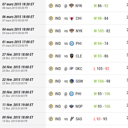
07 mars 2015 18:30
ET
IND
@
NYK
W
86
-
92
08 mars 2015 00:30
FR
06 mars 2015 18:00
ET
IND
vs
CHI
W
98
-
84
07 mars 2015 00:00
FR
04 mars 2015 18:00
ET
IND
vs
NYK
W
105
-
82
05 mars 2015 00:00
FR
01 mars 2015 17:00
ET
IND
vs
PHI
W
94
-
74
01 mars 2015 23:00
FR
27 févr. 2015 18:00
ET
IND
vs
CLE
W
93
-
86
28 févr. 2015 00:00
FR
24 févr. 2015 19:00
ET
IND
@
OKC
L
105
-
92
25 févr. 2015 01:00
FR
22 févr. 2015 17:00
ET
IND
vs
GSW
W
104
-
98
22 févr. 2015 23:00
FR
20 févr. 2015 18:00
ET
IND
@
PHI
W
95
-
106
21 févr. 2015 00:00
FR
11 févr. 2015 19:00
ET
IND
@
NOP
W
93
-
106
12 févr. 2015 01:00
FR
09 févr. 2015 18:00
ET
IND
vs
SAS
L
93
-
95
10 févr. 2015 00:00
FR