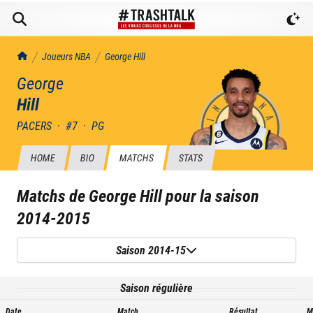
TrashTalk Actu NBA
Joueurs NBA
George
Hill
George
Hill
PACERS
·
#
7
·
PG
HOME
BIO
MATCHS
STATS
Matchs de
George Hill
pour la saison
2014-2015
Saison 2014-15
Saison régulière
Date
Match
Résultat
M