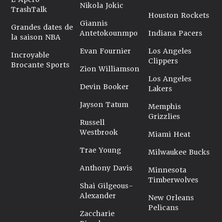
Nikola Jokic
TrashTalk
Houston Rockets
Giannis
Grandes dates de
Antetokounmpo
Indiana Pacers
la saison NBA
Evan Fournier
Los Angeles
Incroyable
Clippers
Brocante Sports
Zion Williamson
Los Angeles
Devin Booker
Lakers
Jayson Tatum
Memphis
Grizzlies
Russell
Westbrook
Miami Heat
Trae Young
Milwaukee Bucks
Anthony Davis
Minnesota
Timberwolves
Shai Gilgeous-
Alexander
New Orleans
Pelicans
Zaccharie