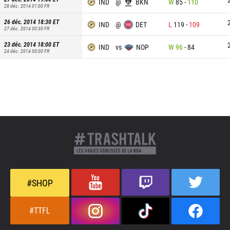
IND
@
BKN
W
85
-
110
28 déc. 2014 01:00
FR
26 déc. 2014 18:30
ET
IND
@
DET
L
119
-
109
27 déc. 2014 00:30
FR
23 déc. 2014 18:00
ET
IND
vs
NOP
W
96
-
84
24 déc. 2014 00:00
FR
#SHOP
#TTFL