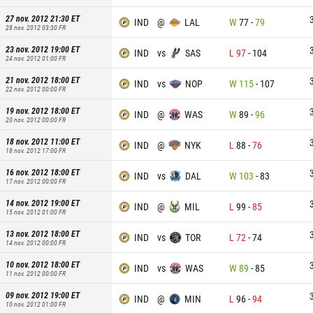
27 nov. 2012 21:30
ET
IND
@
LAL
W
77
-
79
28 nov. 2012 03:30
FR
23 nov. 2012 19:00
ET
IND
vs
SAS
L
97
-
104
24 nov. 2012 01:00
FR
21 nov. 2012 18:00
ET
IND
vs
NOP
W
115
-
107
22 nov. 2012 00:00
FR
19 nov. 2012 18:00
ET
IND
@
WAS
W
89
-
96
20 nov. 2012 00:00
FR
18 nov. 2012 11:00
ET
IND
@
NYK
L
88
-
76
18 nov. 2012 17:00
FR
16 nov. 2012 18:00
ET
IND
vs
DAL
W
103
-
83
17 nov. 2012 00:00
FR
14 nov. 2012 19:00
ET
IND
@
MIL
L
99
-
85
15 nov. 2012 01:00
FR
13 nov. 2012 18:00
ET
IND
vs
TOR
L
72
-
74
14 nov. 2012 00:00
FR
10 nov. 2012 18:00
ET
IND
vs
WAS
W
89
-
85
11 nov. 2012 00:00
FR
09 nov. 2012 19:00
ET
IND
@
MIN
L
96
-
94
10 nov. 2012 01:00
FR