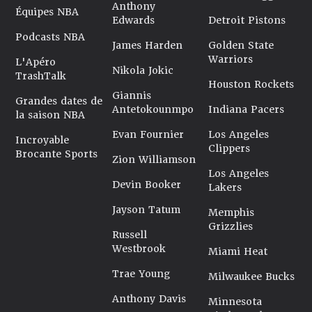
Anthony
Équipes NBA
Edwards
Detroit Pistons
Podcasts NBA
James Harden
Golden State
Warriors
L'Apéro
Nikola Jokic
TrashTalk
Houston Rockets
Giannis
Grandes dates de
Antetokounmpo
Indiana Pacers
la saison NBA
Evan Fournier
Los Angeles
Incroyable
Clippers
Brocante Sports
Zion Williamson
Los Angeles
Devin Booker
Lakers
Jayson Tatum
Memphis
Grizzlies
Russell
Westbrook
Miami Heat
Trae Young
Milwaukee Bucks
Anthony Davis
Minnesota