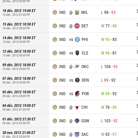
20 déc. 2012 00:00
FR
18 déc. 2012 19:00
ET
IND
@
MIL
L
98
-
93
19 déc. 2012 01:00
FR
15 déc. 2012 18:30
ET
IND
@
DET
W
77
-
88
16 déc. 2012 00:30
FR
14 déc. 2012 18:00
ET
IND
vs
PHI
W
95
-
85
15 déc. 2012 00:00
FR
12 déc. 2012 18:00
ET
IND
vs
CLE
W
96
-
81
13 déc. 2012 00:00
FR
09 déc. 2012 18:00
ET
IND
@
OKC
L
104
-
93
10 déc. 2012 00:00
FR
07 déc. 2012 18:00
ET
IND
vs
DEN
L
89
-
92
08 déc. 2012 00:00
FR
05 déc. 2012 18:00
ET
IND
vs
POR
W
99
-
92
06 déc. 2012 00:00
FR
04 déc. 2012 19:00
ET
IND
@
CHI
W
76
-
80
05 déc. 2012 01:00
FR
01 déc. 2012 21:30
ET
IND
@
GSW
L
103
-
92
02 déc. 2012 03:30
FR
30 nov. 2012 21:00
ET
IND
@
SAC
W
92
-
97
01 déc. 2012 03:00
FR