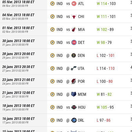
05 févr. 2013 18:00
ET
IND
vs
ATL
W
114
-
103
06 févr. 2013 00:00
FR
04 févr. 2013 18:00
ET
IND
vs
CHI
W
111
-
101
05 févr. 2013 00:00
FR
01 févr. 2013 18:00
ET
IND
vs
MIA
W
102
-
89
02 févr. 2013 00:00
FR
30 janv. 2013 18:00
ET
IND
vs
DET
W
98
-
79
31 janv. 2013 00:00
FR
28 janv. 2013 20:00
ET
IND
@
DEN
L
102
-
101
29 janv. 2013 02:00
FR
26 janv. 2013 20:30
ET
IND
@
UTA
L
114
-
110
27 janv. 2013 02:30
FR
23 janv. 2013 21:00
ET
IND
@
POR
L
100
-
80
24 janv. 2013 03:00
FR
21 janv. 2013 12:00
ET
IND
@
MEM
W
81
-
82
21 janv. 2013 18:00
FR
18 janv. 2013 18:00
ET
IND
vs
HOU
W
105
-
95
19 janv. 2013 00:00
FR
16 janv. 2013 18:00
ET
IND
@
ORL
L
97
-
86
17 janv. 2013 00:00
FR
15 janv. 2013 18:00
ET