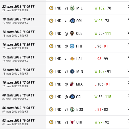
22 mars 2013 18:00
ET
IND
vs
MIL
W
102
-
78
22 mars 2013 23:00
FR
19 mars 2013 18:00
ET
IND
vs
ORL
W
95
-
73
19 mars 2013 23:00
FR
18 mars 2013 18:00
ET
IND
@
CLE
W
90
-
111
18 mars 2013 23:00
FR
16 mars 2013 18:30
ET
IND
@
PHI
L
98
-
91
16 mars 2013 23:30
FR
15 mars 2013 18:00
ET
IND
vs
LAL
L
93
-
99
15 mars 2013 23:00
FR
13 mars 2013 18:00
ET
IND
vs
MIN
W
107
-
91
13 mars 2013 23:00
FR
10 mars 2013 17:00
ET
IND
@
MIA
L
105
-
91
10 mars 2013 22:00
FR
08 mars 2013 18:00
ET
IND
@
ORL
W
86
-
115
09 mars 2013 00:00
FR
06 mars 2013 18:00
ET
IND
vs
BOS
L
81
-
83
07 mars 2013 00:00
FR
03 mars 2013 19:00
ET
IND
vs
CHI
W
97
-
92
04 mars 2013 01:00
FR