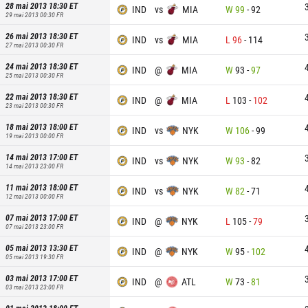
28 mai 2013 18:30
ET
IND
vs
MIA
W
99
-
92
29 mai 2013 00:30
FR
26 mai 2013 18:30
ET
IND
vs
MIA
L
96
-
114
27 mai 2013 00:30
FR
24 mai 2013 18:30
ET
IND
@
MIA
W
93
-
97
25 mai 2013 00:30
FR
22 mai 2013 18:30
ET
IND
@
MIA
L
103
-
102
23 mai 2013 00:30
FR
18 mai 2013 18:00
ET
IND
vs
NYK
W
106
-
99
19 mai 2013 00:00
FR
14 mai 2013 17:00
ET
IND
vs
NYK
W
93
-
82
14 mai 2013 23:00
FR
11 mai 2013 18:00
ET
IND
vs
NYK
W
82
-
71
12 mai 2013 00:00
FR
07 mai 2013 17:00
ET
IND
@
NYK
L
105
-
79
07 mai 2013 23:00
FR
05 mai 2013 13:30
ET
IND
@
NYK
W
95
-
102
05 mai 2013 19:30
FR
03 mai 2013 17:00
ET
IND
@
ATL
W
73
-
81
03 mai 2013 23:00
FR