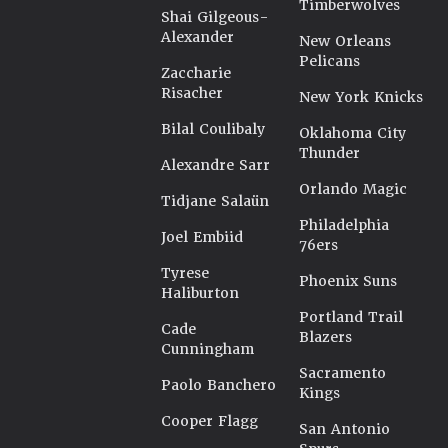
Timberwolves
Shai Gilgeous-
Alexander
New Orleans
Pelicans
Zaccharie
Risacher
New York Knicks
Bilal Coulibaly
Oklahoma City
Thunder
Alexandre Sarr
Orlando Magic
Tidjane Salaün
Philadelphia
Joel Embiid
76ers
Tyrese
Phoenix Suns
Haliburton
Portland Trail
Cade
Blazers
Cunningham
Sacramento
Paolo Banchero
Kings
Cooper Flagg
San Antonio