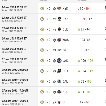
14 avr. 2013 13:30
ET
IND
@
NYK
L
90
-
80
14 avr. 2013 19:30
FR
12 avr. 2013 17:00
ET
IND
vs
BKN
L
109
-
117
12 avr. 2013 23:00
FR
09 avr. 2013 17:00
ET
IND
vs
CLE
W
99
-
94
09 avr. 2013 23:00
FR
06 avr. 2013 17:00
ET
IND
@
WAS
L
104
-
85
06 avr. 2013 23:00
FR
05 avr. 2013 18:00
ET
IND
vs
OKC
L
75
-
97
06 avr. 2013 00:00
FR
01 avr. 2013 20:30
ET
IND
@
LAC
W
106
-
109
02 avr. 2013 02:30
FR
30 mars 2013 21:00
ET
IND
@
PHX
W
104
-
112
31 mars 2013 02:00
FR
28 mars 2013 19:30
ET
IND
@
DAL
W
78
-
103
29 mars 2013 00:30
FR
27 mars 2013 19:00
ET
IND
@
HOU
W
91
-
100
28 mars 2013 00:00
FR
23 mars 2013 19:00
ET
IND
@
CHI
L
87
-
84
24 mars 2013 00:00
FR