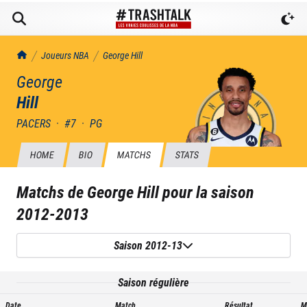
TrashTalk Actu NBA
Joueurs NBA
George
Hill
George
Hill
PACERS
·
#
7
·
PG
HOME
BIO
MATCHS
STATS
Matchs de
George Hill
pour la saison
2012-2013
Saison 2012-13
Saison régulière
Date
Match
Résultat
M