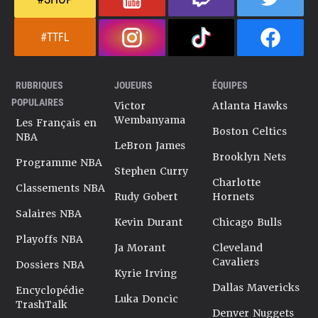
#TTFL
RUBRIQUES
JOUEURS
ÉQUIPES
POPULAIRES
Victor
Atlanta Hawks
Wembanyama
Les Français en
Boston Celtics
NBA
LeBron James
Brooklyn Nets
Programme NBA
Stephen Curry
Charlotte
Classements NBA
Rudy Gobert
Hornets
Salaires NBA
Kevin Durant
Chicago Bulls
Playoffs NBA
Ja Morant
Cleveland
Cavaliers
Dossiers NBA
Kyrie Irving
Dallas Mavericks
Encyclopédie
Luka Doncic
TrashTalk
Denver Nuggets