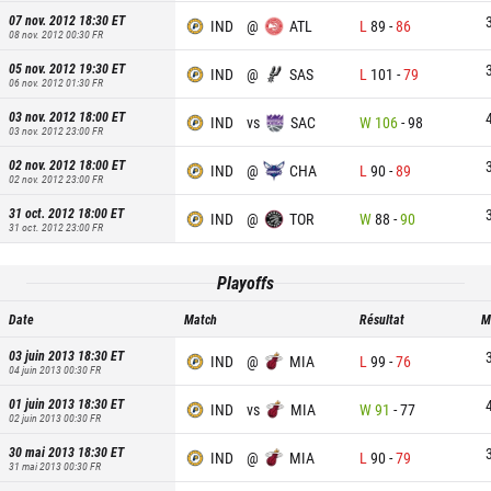
07 nov. 2012 18:30
ET
IND
@
ATL
L
89
-
86
08 nov. 2012 00:30
FR
05 nov. 2012 19:30
ET
IND
@
SAS
L
101
-
79
06 nov. 2012 01:30
FR
03 nov. 2012 18:00
ET
IND
vs
SAC
W
106
-
98
03 nov. 2012 23:00
FR
02 nov. 2012 18:00
ET
IND
@
CHA
L
90
-
89
02 nov. 2012 23:00
FR
31 oct. 2012 18:00
ET
IND
@
TOR
W
88
-
90
31 oct. 2012 23:00
FR
Playoffs
Date
Match
Résultat
M
03 juin 2013 18:30
ET
IND
@
MIA
L
99
-
76
04 juin 2013 00:30
FR
01 juin 2013 18:30
ET
IND
vs
MIA
W
91
-
77
02 juin 2013 00:30
FR
30 mai 2013 18:30
ET
IND
@
MIA
L
90
-
79
31 mai 2013 00:30
FR