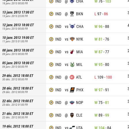
IND
@
CHA
W
76
-
103
16 janv. 2013 00:00
FR
13 janv. 2013 17:00
ET
IND
@
BKN
L
97
-
86
13 janv. 2013 23:00
FR
12 janv. 2013 18:00
ET
IND
vs
CHA
W
96
-
88
13 janv. 2013 00:00
FR
10 janv. 2013 19:00
ET
IND
vs
NYK
W
81
-
76
11 janv. 2013 01:00
FR
08 janv. 2013 18:00
ET
IND
vs
MIA
W
87
-
77
09 janv. 2013 00:00
FR
05 janv. 2013 18:00
ET
IND
vs
MIL
W
95
-
80
06 janv. 2013 00:00
FR
29 déc. 2012 18:00
ET
IND
@
ATL
L
109
-
100
30 déc. 2012 00:00
FR
28 déc. 2012 18:00
ET
IND
vs
PHX
W
97
-
91
29 déc. 2012 00:00
FR
22 déc. 2012 19:00
ET
IND
@
NOP
W
75
-
81
23 déc. 2012 01:00
FR
21 déc. 2012 18:30
ET
IND
@
CLE
W
89
-
99
22 déc. 2012 00:30
FR
19 déc. 2012 18:00
ET
IND
vs
UTA
W
104
-
84