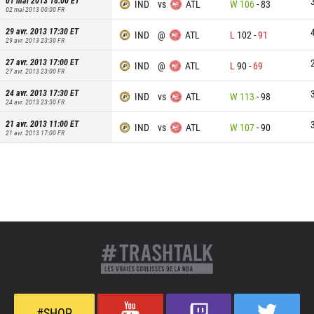
01 mai 2013 18:00
ET
IND
vs
ATL
W
106
-
83
02 mai 2013 00:00
FR
29 avr. 2013 17:30
ET
IND
@
ATL
L
102
-
91
29 avr. 2013 23:30
FR
27 avr. 2013 17:00
ET
IND
@
ATL
L
90
-
69
27 avr. 2013 23:00
FR
24 avr. 2013 17:30
ET
IND
vs
ATL
W
113
-
98
24 avr. 2013 23:30
FR
21 avr. 2013 11:00
ET
IND
vs
ATL
W
107
-
90
21 avr. 2013 17:00
FR
#SHOP