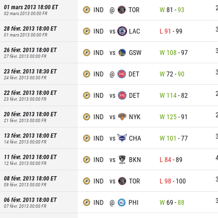
01 mars 2013 18:00
ET
IND
@
TOR
W
81
-
93
02 mars 2013 00:00
FR
28 févr. 2013 18:00
ET
IND
vs
LAC
L
91
-
99
01 mars 2013 00:00
FR
26 févr. 2013 18:00
ET
IND
vs
GSW
W
108
-
97
27 févr. 2013 00:00
FR
23 févr. 2013 18:30
ET
IND
@
DET
W
72
-
90
24 févr. 2013 00:30
FR
22 févr. 2013 18:00
ET
IND
vs
DET
W
114
-
82
23 févr. 2013 00:00
FR
20 févr. 2013 18:00
ET
IND
vs
NYK
W
125
-
91
21 févr. 2013 00:00
FR
13 févr. 2013 18:00
ET
IND
vs
CHA
W
101
-
77
14 févr. 2013 00:00
FR
11 févr. 2013 18:00
ET
IND
vs
BKN
L
84
-
89
12 févr. 2013 00:00
FR
08 févr. 2013 18:00
ET
IND
vs
TOR
L
98
-
100
09 févr. 2013 00:00
FR
06 févr. 2013 18:00
ET
IND
@
PHI
W
69
-
88
07 févr. 2013 00:00
FR