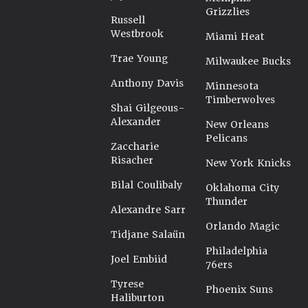
Grizzlies
Russell
Westbrook
Miami Heat
Trae Young
Milwaukee Bucks
Anthony Davis
Minnesota
Timberwolves
Shai Gilgeous-
Alexander
New Orleans
Pelicans
Zaccharie
Risacher
New York Knicks
Bilal Coulibaly
Oklahoma City
Thunder
Alexandre Sarr
Orlando Magic
Tidjane Salaün
Philadelphia
Joel Embiid
76ers
Tyrese
Phoenix Suns
Haliburton