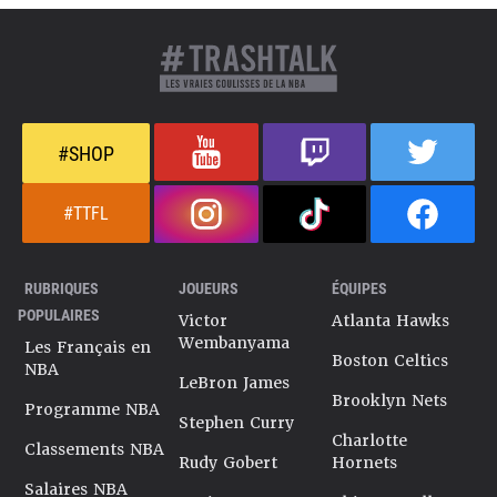
#SHOP
#TTFL
RUBRIQUES
JOUEURS
ÉQUIPES
POPULAIRES
Victor
Atlanta Hawks
Wembanyama
Les Français en
Boston Celtics
NBA
LeBron James
Brooklyn Nets
Programme NBA
Stephen Curry
Charlotte
Classements NBA
Rudy Gobert
Hornets
Salaires NBA