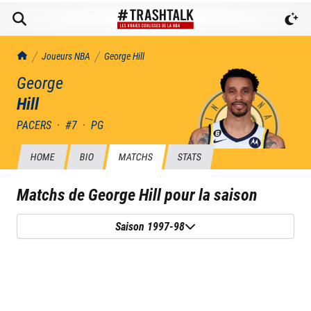
TrashTalk Actu NBA
Joueurs NBA
George
Hill
George
Hill
PACERS
·
#
7
·
PG
HOME
BIO
MATCHS
STATS
Matchs de
George Hill
pour la saison
Saison 1997-98