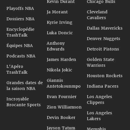
Kevin Durant
Chicago Bulls
Playoffs NBA
Ja Morant
Cleveland
Cavaliers
Dossiers NBA
Kyrie Irving
Dallas Mavericks
Encyclopédie
Luka Doncic
TrashTalk
Denver Nuggets
Anthony
Équipes NBA
Edwards
Detroit Pistons
Podcasts NBA
James Harden
Golden State
Warriors
L'Apéro
Nikola Jokic
TrashTalk
Houston Rockets
Giannis
Grandes dates de
Antetokounmpo
Indiana Pacers
la saison NBA
Evan Fournier
Los Angeles
Incroyable
Clippers
Brocante Sports
Zion Williamson
Los Angeles
Devin Booker
Lakers
Jayson Tatum
Memphis