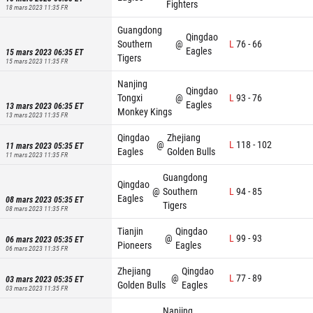
Fighters
18 mars 2023 11:35
FR
Guangdong
Qingdao
Southern
@
L
76
-
66
Eagles
15 mars 2023 06:35
ET
Tigers
15 mars 2023 11:35
FR
Nanjing
Qingdao
Tongxi
@
L
93
-
76
Eagles
13 mars 2023 06:35
ET
Monkey Kings
13 mars 2023 11:35
FR
Qingdao
Zhejiang
@
L
118
-
102
11 mars 2023 05:35
ET
Eagles
Golden Bulls
11 mars 2023 11:35
FR
Guangdong
Qingdao
@
Southern
L
94
-
85
Eagles
08 mars 2023 05:35
ET
Tigers
08 mars 2023 11:35
FR
Tianjin
Qingdao
@
L
99
-
93
06 mars 2023 05:35
ET
Pioneers
Eagles
06 mars 2023 11:35
FR
Zhejiang
Qingdao
@
L
77
-
89
03 mars 2023 05:35
ET
Golden Bulls
Eagles
03 mars 2023 11:35
FR
Nanjing