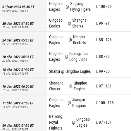
Qingdao
Xinjiang
@
L
108
-
99
01 janv. 2023 05:35
ET
Eagles
Flying Tigers
01 janv. 2023 11:35
FR
Qingdao
Shanghai
@
L
96
-
91
30 déc. 2022 01:30
ET
Eagles
Sharks
30 déc. 2022 07:30
FR
Qingdao
Ningbo
@
L
85
-
126
24 déc. 2022 05:35
ET
Eagles
Rockets
24 déc. 2022 11:35
FR
Qingdao
Guangzhou
@
L
88
-
89
20 déc. 2022 05:35
ET
Eagles
Long Lions
20 déc. 2022 11:35
FR
18 déc. 2022 01:00
ET
Shanxi
@
Qingdao Eagles
L
99
-
90
18 déc. 2022 07:00
FR
Shanghai
Qingdao
@
L
97
-
101
16 déc. 2022 06:00
ET
Sharks
Eagles
16 déc. 2022 12:00
FR
Qingdao
Jiangsu
@
L
100
-
113
11 déc. 2022 01:00
ET
Eagles
Dragons
11 déc. 2022 07:00
FR
Beikong
Qingdao
Royal
@
L
97
-
101
Eagles
09 déc. 2022 01:30
ET
Fighters
09 déc. 2022 07:30
FR