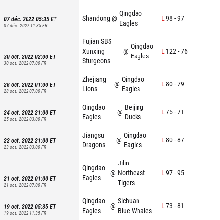
Qingdao
Shandong
@
L
98
-
97
07 déc. 2022 05:35
ET
Eagles
07 déc. 2022 11:35
FR
Fujian SBS
Qingdao
Xunxing
@
L
122
-
76
Eagles
30 oct. 2022 02:00
ET
Sturgeons
30 oct. 2022 07:00
FR
Zhejiang
Qingdao
@
L
80
-
79
28 oct. 2022 01:00
ET
Lions
Eagles
28 oct. 2022 07:00
FR
Qingdao
Beijing
@
L
75
-
71
24 oct. 2022 21:00
ET
Eagles
Ducks
25 oct. 2022 03:00
FR
Jiangsu
Qingdao
@
L
80
-
87
22 oct. 2022 21:00
ET
Dragons
Eagles
23 oct. 2022 03:00
FR
Jilin
Qingdao
@
Northeast
L
97
-
95
Eagles
21 oct. 2022 01:00
ET
Tigers
21 oct. 2022 07:00
FR
Qingdao
Sichuan
@
L
73
-
81
19 oct. 2022 05:35
ET
Eagles
Blue Whales
19 oct. 2022 11:35
FR