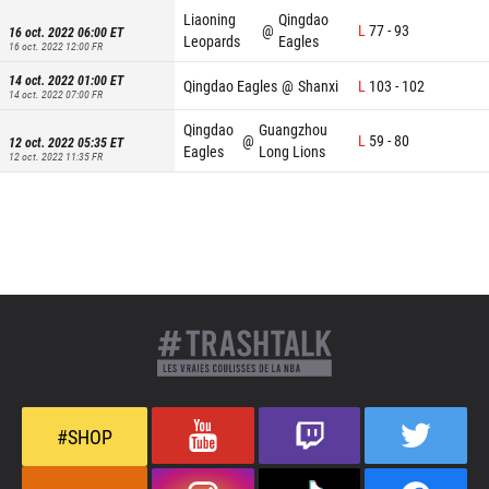
Liaoning
Qingdao
@
L
77
-
93
16 oct. 2022 06:00
ET
Leopards
Eagles
16 oct. 2022 12:00
FR
14 oct. 2022 01:00
ET
Qingdao Eagles
@
Shanxi
L
103
-
102
14 oct. 2022 07:00
FR
Qingdao
Guangzhou
@
L
59
-
80
12 oct. 2022 05:35
ET
Eagles
Long Lions
12 oct. 2022 11:35
FR
#SHOP