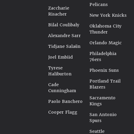
Pelicans
Zaccharie
Risacher
New York Knicks
Bilal Coulibaly
Oklahoma City
Thunder
Alexandre Sarr
Orlando Magic
Tidjane Salaün
Philadelphia
Joel Embiid
76ers
Tyrese
Phoenix Suns
Haliburton
Portland Trail
Cade
Blazers
Cunningham
Sacramento
Paolo Banchero
Kings
Cooper Flagg
San Antonio
Spurs
Seattle