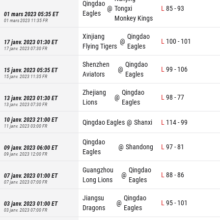
Qingdao
@
Tongxi
L
85
-
93
Eagles
01 mars 2023 05:35
ET
Monkey Kings
01 mars 2023 11:35
FR
Xinjiang
Qingdao
@
L
100
-
101
17 janv. 2023 01:30
ET
Flying Tigers
Eagles
17 janv. 2023 07:30
FR
Shenzhen
Qingdao
@
L
99
-
106
15 janv. 2023 05:35
ET
Aviators
Eagles
15 janv. 2023 11:35
FR
Zhejiang
Qingdao
@
L
98
-
77
13 janv. 2023 01:30
ET
Lions
Eagles
13 janv. 2023 07:30
FR
10 janv. 2023 21:00
ET
Qingdao Eagles
@
Shanxi
L
114
-
99
11 janv. 2023 03:00
FR
Qingdao
@
Shandong
L
97
-
81
09 janv. 2023 06:00
ET
Eagles
09 janv. 2023 12:00
FR
Guangzhou
Qingdao
@
L
88
-
86
07 janv. 2023 01:00
ET
Long Lions
Eagles
07 janv. 2023 07:00
FR
Jiangsu
Qingdao
@
L
95
-
101
03 janv. 2023 01:00
ET
Dragons
Eagles
03 janv. 2023 07:00
FR