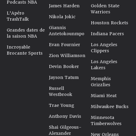
Podcasts NBA
James Harden
Golden State
Warriors
L'Apéro
Nikola Jokic
TrashTalk
Houston Rockets
Giannis
Grandes dates de
Antetokounmpo
Indiana Pacers
la saison NBA
Evan Fournier
Los Angeles
Incroyable
Clippers
Brocante Sports
Zion Williamson
Los Angeles
Devin Booker
Lakers
Jayson Tatum
Memphis
Grizzlies
Russell
Westbrook
Miami Heat
Trae Young
Milwaukee Bucks
Anthony Davis
Minnesota
Timberwolves
Shai Gilgeous-
Alexander
New Orleans