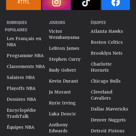
#TTFL
RUBRIQUES
JOUEURS
ÉQUIPES
POPULAIRES
Victor
Atlanta Hawks
Wembanyama
Les Français en
Boston Celtics
NBA
LeBron James
Brooklyn Nets
Programme NBA
Stephen Curry
Charlotte
Classements NBA
Rudy Gobert
Hornets
Salaires NBA
Kevin Durant
Chicago Bulls
Playoffs NBA
Ja Morant
Cleveland
Cavaliers
Dossiers NBA
Kyrie Irving
Dallas Mavericks
Encyclopédie
Luka Doncic
TrashTalk
Denver Nuggets
Anthony
Équipes NBA
Edwards
Detroit Pistons