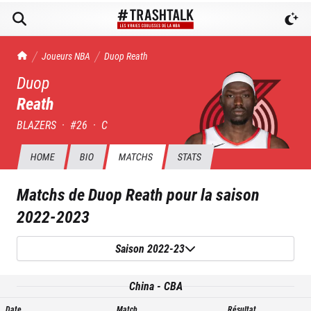
TrashTalk Actu NBA
Joueurs NBA
Duop
Reath
Duop
Reath
BLAZERS
·
#
26
·
C
HOME
BIO
MATCHS
STATS
Matchs de
Duop Reath
pour la saison
2022-2023
Saison 2022-23
China - CBA
Date
Match
Résultat