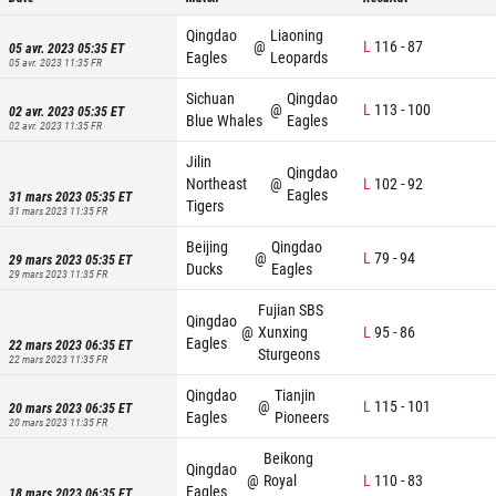
Qingdao
Liaoning
@
L
116
-
87
05 avr. 2023 05:35
ET
Eagles
Leopards
05 avr. 2023 11:35
FR
Sichuan
Qingdao
@
L
113
-
100
02 avr. 2023 05:35
ET
Blue Whales
Eagles
02 avr. 2023 11:35
FR
Jilin
Qingdao
Northeast
@
L
102
-
92
Eagles
31 mars 2023 05:35
ET
Tigers
31 mars 2023 11:35
FR
Beijing
Qingdao
@
L
79
-
94
29 mars 2023 05:35
ET
Ducks
Eagles
29 mars 2023 11:35
FR
Fujian SBS
Qingdao
@
Xunxing
L
95
-
86
Eagles
22 mars 2023 06:35
ET
Sturgeons
22 mars 2023 11:35
FR
Qingdao
Tianjin
@
L
115
-
101
20 mars 2023 06:35
ET
Eagles
Pioneers
20 mars 2023 11:35
FR
Beikong
Qingdao
@
Royal
L
110
-
83
Eagles
18 mars 2023 06:35
ET