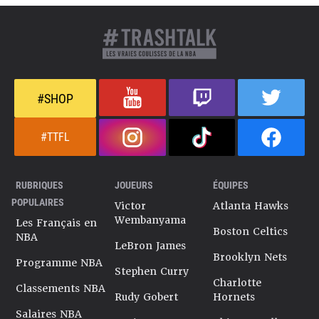
#SHOP
#TTFL
RUBRIQUES
JOUEURS
ÉQUIPES
POPULAIRES
Victor
Atlanta Hawks
Wembanyama
Les Français en
Boston Celtics
NBA
LeBron James
Brooklyn Nets
Programme NBA
Stephen Curry
Charlotte
Classements NBA
Rudy Gobert
Hornets
Salaires NBA