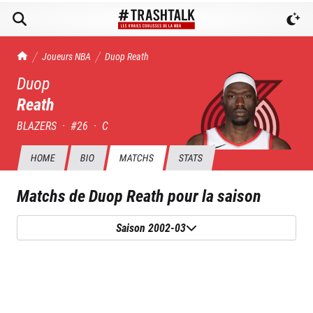
TrashTalk Actu NBA
Joueurs NBA
Duop
Reath
Duop
Reath
BLAZERS
·
#
26
·
C
HOME
BIO
MATCHS
STATS
Matchs de
Duop Reath
pour la saison
Saison 2002-03