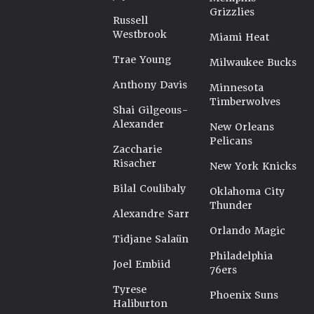
Grizzlies
Russell
Westbrook
Miami Heat
Trae Young
Milwaukee Bucks
Anthony Davis
Minnesota
Timberwolves
Shai Gilgeous-
Alexander
New Orleans
Pelicans
Zaccharie
Risacher
New York Knicks
Bilal Coulibaly
Oklahoma City
Thunder
Alexandre Sarr
Orlando Magic
Tidjane Salaün
Philadelphia
Joel Embiid
76ers
Tyrese
Phoenix Suns
Haliburton