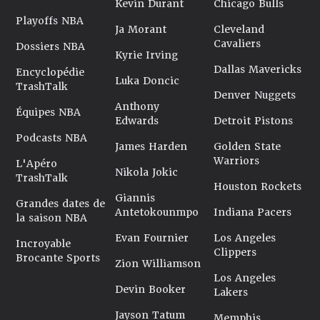
Kevin Durant
Chicago Bulls
Playoffs NBA
Ja Morant
Cleveland
Cavaliers
Dossiers NBA
Kyrie Irving
Dallas Mavericks
Encyclopédie
Luka Doncic
TrashTalk
Denver Nuggets
Anthony
Équipes NBA
Edwards
Detroit Pistons
Podcasts NBA
James Harden
Golden State
Warriors
L'Apéro
Nikola Jokic
TrashTalk
Houston Rockets
Giannis
Grandes dates de
Antetokounmpo
Indiana Pacers
la saison NBA
Evan Fournier
Los Angeles
Incroyable
Clippers
Brocante Sports
Zion Williamson
Los Angeles
Devin Booker
Lakers
Jayson Tatum
Memphis