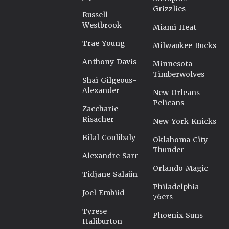
Grizzlies
Russell
Westbrook
Miami Heat
Trae Young
Milwaukee Bucks
Anthony Davis
Minnesota
Timberwolves
Shai Gilgeous-
Alexander
New Orleans
Pelicans
Zaccharie
Risacher
New York Knicks
Bilal Coulibaly
Oklahoma City
Thunder
Alexandre Sarr
Orlando Magic
Tidjane Salaün
Philadelphia
Joel Embiid
76ers
Tyrese
Phoenix Suns
Haliburton