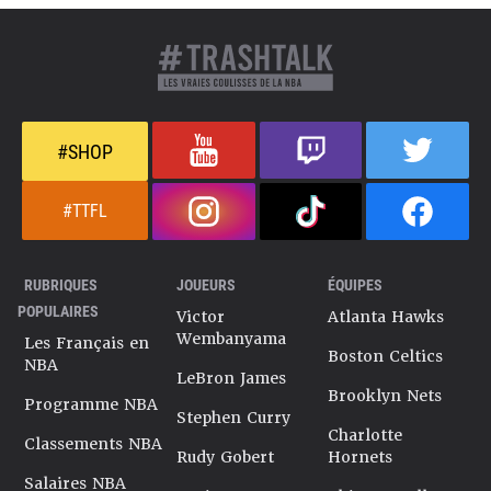
#SHOP
#TTFL
RUBRIQUES
JOUEURS
ÉQUIPES
POPULAIRES
Victor
Atlanta Hawks
Wembanyama
Les Français en
Boston Celtics
NBA
LeBron James
Brooklyn Nets
Programme NBA
Stephen Curry
Charlotte
Classements NBA
Rudy Gobert
Hornets
Salaires NBA