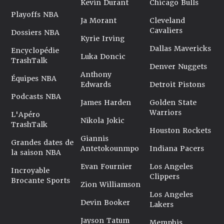
Kevin Durant
Chicago Bulls
Playoffs NBA
Ja Morant
Cleveland
Cavaliers
Dossiers NBA
Kyrie Irving
Dallas Mavericks
Encyclopédie
Luka Doncic
TrashTalk
Denver Nuggets
Anthony
Équipes NBA
Edwards
Detroit Pistons
Podcasts NBA
James Harden
Golden State
Warriors
L'Apéro
Nikola Jokic
TrashTalk
Houston Rockets
Giannis
Grandes dates de
Antetokounmpo
Indiana Pacers
la saison NBA
Evan Fournier
Los Angeles
Incroyable
Clippers
Brocante Sports
Zion Williamson
Los Angeles
Devin Booker
Lakers
Jayson Tatum
Memphis