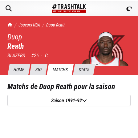
TrashTalk Actu NBA
Joueurs NBA
Duop
Reath
Duop
Reath
BLAZERS
·
#
26
·
C
HOME
BIO
MATCHS
STATS
Matchs de
Duop Reath
pour la saison
Saison 1991-92