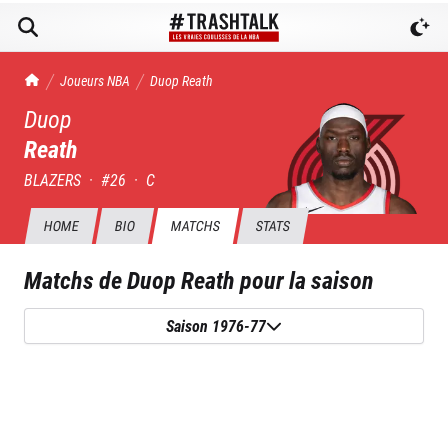
TrashTalk Actu NBA
Joueurs NBA
Duop
Reath
Duop
Reath
BLAZERS
·
#
26
·
C
HOME
BIO
MATCHS
STATS
Matchs de
Duop Reath
pour la saison
Saison 1976-77