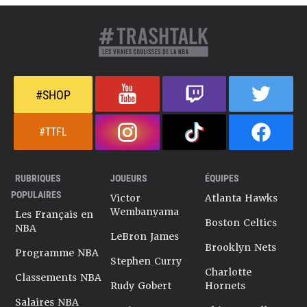
#SHOP
#TTFL
RUBRIQUES
JOUEURS
ÉQUIPES
POPULAIRES
Victor
Atlanta Hawks
Wembanyama
Les Français en
Boston Celtics
NBA
LeBron James
Brooklyn Nets
Programme NBA
Stephen Curry
Charlotte
Classements NBA
Rudy Gobert
Hornets
Salaires NBA