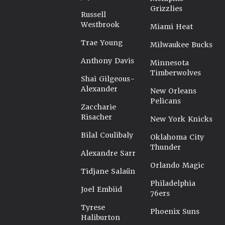
Grizzlies
Russell
Westbrook
Miami Heat
Trae Young
Milwaukee Bucks
Anthony Davis
Minnesota
Timberwolves
Shai Gilgeous-
Alexander
New Orleans
Pelicans
Zaccharie
Risacher
New York Knicks
Bilal Coulibaly
Oklahoma City
Thunder
Alexandre Sarr
Orlando Magic
Tidjane Salaün
Philadelphia
Joel Embiid
76ers
Tyrese
Phoenix Suns
Haliburton