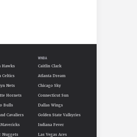
WNBA
a Hawks
Caitlin Clark
 Celtics
Atlanta Dream
yn Nets
Chicago Sky
tte Hornets
Connecticut Sun
o Bulls
Dallas Wings
and Cavaliers
Golden State Valkyries
 Mavericks
Indiana Fever
r Nuggets
Las Vegas Aces