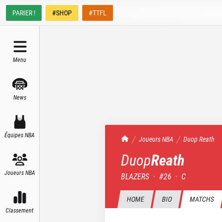
PARIER !
#SHOP
#TTFL
Menu
News
Équipes NBA
TrashTalk Actu NBA
Joueurs NBA
Duop
Reath
Duop
Reath
Joueurs NBA
BLAZERS
·
#
26
·
C
HOME
BIO
MATCHS
Classement