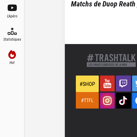
Matchs de
Duop Reath
L'Apéro
Statistiques
Hot
#SHOP
#TTFL