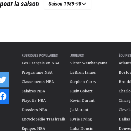
pour la saison
Saison 1989-90
RUBRIQUES POPULAIRES
JOUEURS
ÉQUIPES
Les Français en NBA
Victor Wembanyama
Atlant
Programme NBA
LeBron James
Boston
Classements NBA
Stephen Curry
Brookl
Salaires NBA
Rudy Gobert
Charlo
Playoffs NBA
Kevin Durant
Chicag
Dossiers NBA
Ja Morant
Clevel
Encyclopédie TrashTalk
Kyrie Irving
Dallas
Équipes NBA
Luka Doncic
Denve