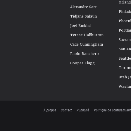
Orland
Alexandre Sarr
Philad
Tidjane Salaün
Phoeni
Joel Embiid
Portla
Tyrese Haliburton
Sacra
Cade Cunningham
San An
Paolo Banchero
Seattl
Cooper Flagg
Toront
Utah J
Washi
À propos
Contact
Publicité
Politique de confidentiali