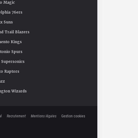
o Magic
elphia 76ers
x Suns
nd Trail Blazers
mento Kings
tonio Spurs
e Supersonics
o Raptors
azz
ngton Wizards
té
Recrutement
Mentions légales
Gestion cookies