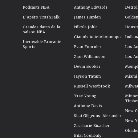
Podcasts NBA
Anthony Edwards
Detroi
L'Apéro TrashTalk
James Harden
Golden
Grandes dates de la
Nikola Jokic
Houst
saison NBA
Giannis Antetokounmpo
Indian
Incroyable Brocante
Sports
Evan Fournier
Los An
Zion Williamson
Los An
Devin Booker
Memphi
Jayson Tatum
Miami
Russell Westbrook
Milwa
Trae Young
Minne
Timbe
Anthony Davis
New Or
Shai Gilgeous-Alexander
New Y
Zaccharie Risacher
Oklah
Bilal Coulibaly