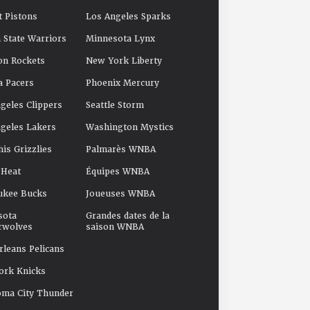
t Pistons
Los Angeles Sparks
 State Warriors
Minnesota Lynx
on Rockets
New York Liberty
a Pacers
Phoenix Mercury
geles Clippers
Seattle Storm
geles Lakers
Washington Mystics
s Grizzlies
Palmarès WNBA
 Heat
Équipes WNBA
ukee Bucks
Joueuses WNBA
sota
Grandes dates de la
rwolves
saison WNBA
leans Pelicans
ork Knicks
oma City Thunder