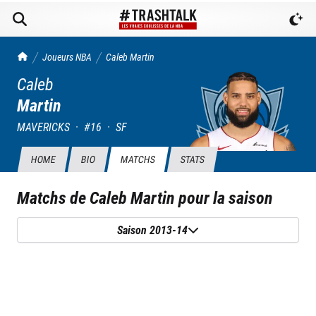
TrashTalk Actu NBA
Joueurs NBA
Caleb
Martin
Caleb
Martin
MAVERICKS
·
#
16
·
SF
HOME
BIO
MATCHS
STATS
Matchs de
Caleb Martin
pour la saison
Saison 2013-14