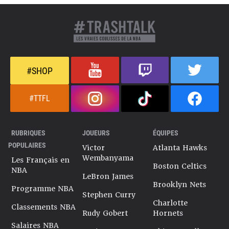
#SHOP
#TTFL
RUBRIQUES
JOUEURS
ÉQUIPES
POPULAIRES
Victor
Atlanta Hawks
Wembanyama
Les Français en
Boston Celtics
NBA
LeBron James
Brooklyn Nets
Programme NBA
Stephen Curry
Charlotte
Classements NBA
Rudy Gobert
Hornets
Salaires NBA