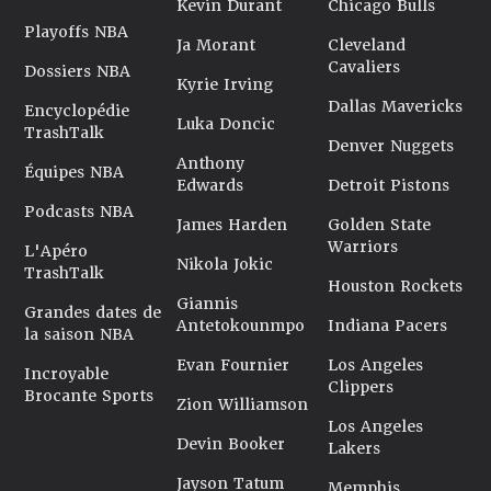
Kevin Durant
Chicago Bulls
Playoffs NBA
Ja Morant
Cleveland
Cavaliers
Dossiers NBA
Kyrie Irving
Dallas Mavericks
Encyclopédie
Luka Doncic
TrashTalk
Denver Nuggets
Anthony
Équipes NBA
Edwards
Detroit Pistons
Podcasts NBA
James Harden
Golden State
Warriors
L'Apéro
Nikola Jokic
TrashTalk
Houston Rockets
Giannis
Grandes dates de
Antetokounmpo
Indiana Pacers
la saison NBA
Evan Fournier
Los Angeles
Incroyable
Clippers
Brocante Sports
Zion Williamson
Los Angeles
Devin Booker
Lakers
Jayson Tatum
Memphis