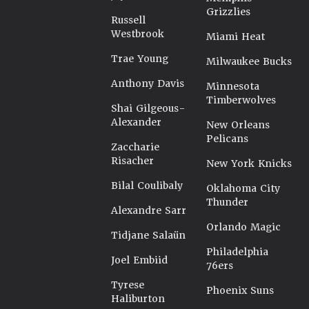
Grizzlies
Russell
Westbrook
Miami Heat
Trae Young
Milwaukee Bucks
Anthony Davis
Minnesota
Timberwolves
Shai Gilgeous-
Alexander
New Orleans
Pelicans
Zaccharie
Risacher
New York Knicks
Bilal Coulibaly
Oklahoma City
Thunder
Alexandre Sarr
Orlando Magic
Tidjane Salaün
Philadelphia
Joel Embiid
76ers
Tyrese
Phoenix Suns
Haliburton