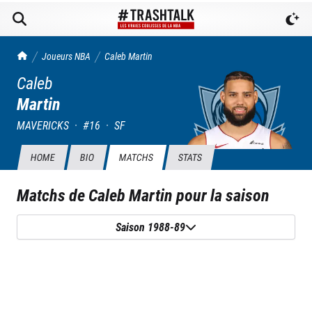
TrashTalk Actu NBA
Joueurs NBA
Caleb
Martin
Caleb
Martin
MAVERICKS
·
#
16
·
SF
HOME
BIO
MATCHS
STATS
Matchs de
Caleb Martin
pour la saison
Saison 1988-89