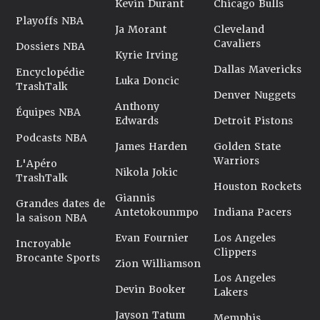
Kevin Durant
Chicago Bulls
Playoffs NBA
Ja Morant
Cleveland
Cavaliers
Dossiers NBA
Kyrie Irving
Dallas Mavericks
Encyclopédie
Luka Doncic
TrashTalk
Denver Nuggets
Anthony
Équipes NBA
Edwards
Detroit Pistons
Podcasts NBA
James Harden
Golden State
Warriors
L'Apéro
Nikola Jokic
TrashTalk
Houston Rockets
Giannis
Grandes dates de
Antetokounmpo
Indiana Pacers
la saison NBA
Evan Fournier
Los Angeles
Incroyable
Clippers
Brocante Sports
Zion Williamson
Los Angeles
Devin Booker
Lakers
Jayson Tatum
Memphis