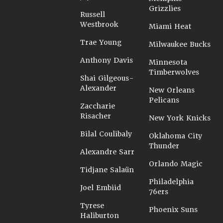
Grizzlies
Russell
Westbrook
Miami Heat
Trae Young
Milwaukee Bucks
Anthony Davis
Minnesota
Timberwolves
Shai Gilgeous-
Alexander
New Orleans
Pelicans
Zaccharie
Risacher
New York Knicks
Bilal Coulibaly
Oklahoma City
Thunder
Alexandre Sarr
Orlando Magic
Tidjane Salaün
Philadelphia
Joel Embiid
76ers
Tyrese
Phoenix Suns
Haliburton