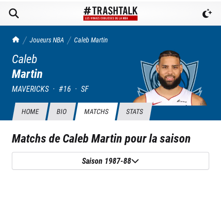
TrashTalk Actu NBA
Joueurs NBA
Caleb
Martin
Caleb
Martin
MAVERICKS
·
#
16
·
SF
HOME
BIO
MATCHS
STATS
Matchs de
Caleb Martin
pour la saison
Saison 1987-88