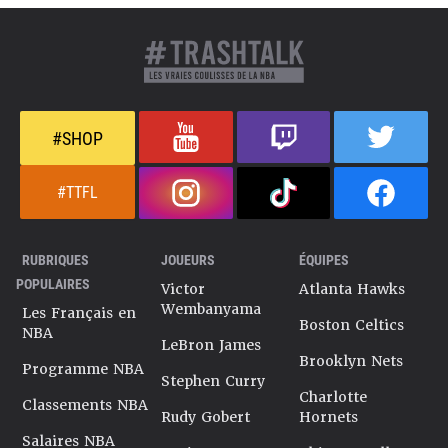
#SHOP
#TTFL
RUBRIQUES
JOUEURS
ÉQUIPES
POPULAIRES
Victor
Atlanta Hawks
Wembanyama
Les Français en
Boston Celtics
NBA
LeBron James
Brooklyn Nets
Programme NBA
Stephen Curry
Charlotte
Classements NBA
Rudy Gobert
Hornets
Salaires NBA