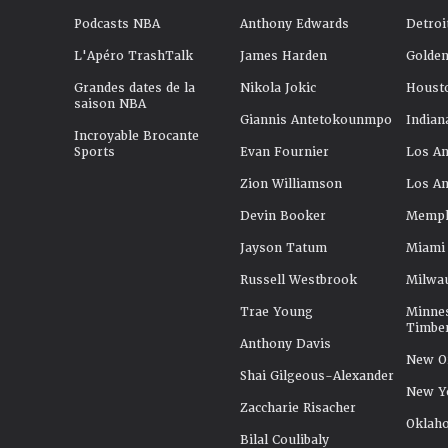
Podcasts NBA
Anthony Edwards
Detroi
L'Apéro TrashTalk
James Harden
Golden
Grandes dates de la
Nikola Jokic
Houst
saison NBA
Giannis Antetokounmpo
Indian
Incroyable Brocante
Sports
Evan Fournier
Los An
Zion Williamson
Los An
Devin Booker
Memphi
Jayson Tatum
Miami
Russell Westbrook
Milwa
Trae Young
Minne
Timbe
Anthony Davis
New Or
Shai Gilgeous-Alexander
New Y
Zaccharie Risacher
Oklah
Bilal Coulibaly