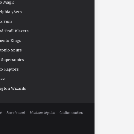
o Magic
elphia 76ers
x Suns
nd Trail Blazers
mento Kings
tonio Spurs
e Supersonics
o Raptors
azz
ngton Wizards
té
Recrutement
Mentions légales
Gestion cookies