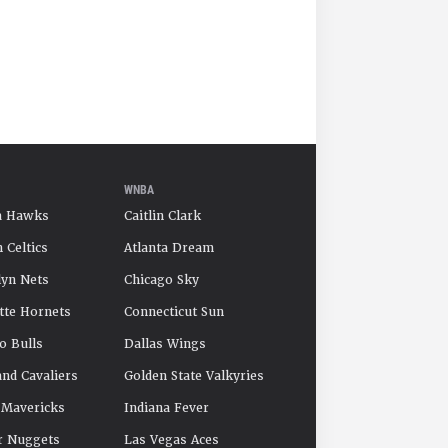
WNBA
a Hawks
Caitlin Clark
 Celtics
Atlanta Dream
yn Nets
Chicago Sky
tte Hornets
Connecticut Sun
o Bulls
Dallas Wings
and Cavaliers
Golden State Valkyries
 Mavericks
Indiana Fever
r Nuggets
Las Vegas Aces