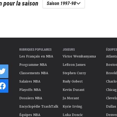
n
pour la saison
Saison 1997-98
RUBRIQUES POPULAIRES
JOUEURS
ÉQUIPES
Les Français en NBA
Victor Wembanyama
Atlant
Programme NBA
LeBron James
Boston
Classements NBA
Stephen Curry
Brookl
Salaires NBA
Rudy Gobert
Charlo
Playoffs NBA
Kevin Durant
Chicag
Dossiers NBA
Ja Morant
Clevel
Encyclopédie TrashTalk
Kyrie Irving
Dallas
Équipes NBA
Luka Doncic
Denve