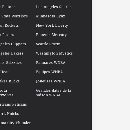
t Pistons
Los Angeles Sparks
 State Warriors
Minnesota Lynx
on Rockets
New York Liberty
a Pacers
Phoenix Mercury
geles Clippers
Seattle Storm
geles Lakers
Washington Mystics
s Grizzlies
Palmarès WNBA
 Heat
Équipes WNBA
ukee Bucks
Joueuses WNBA
sota
Grandes dates de la
rwolves
saison WNBA
leans Pelicans
ork Knicks
oma City Thunder