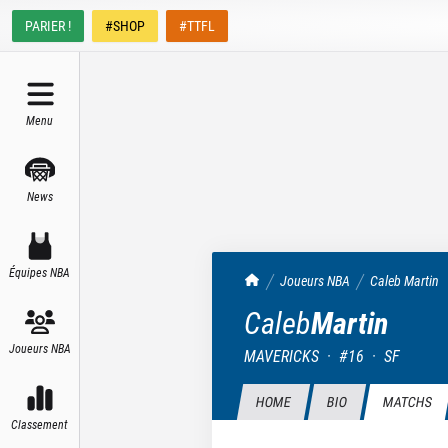
PARIER !
#SHOP
#TTFL
Menu
News
Équipes NBA
TrashTalk Actu NBA
Joueurs NBA
Caleb
Martin
Caleb
Martin
Joueurs NBA
MAVERICKS
·
#
16
·
SF
HOME
BIO
MATCHS
Classement