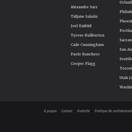
Orland
Alexandre Sarr
Philad
Tidjane Salaün
Phoeni
Joel Embiid
Portla
Tyrese Haliburton
Sacra
Cade Cunningham
San An
Paolo Banchero
Seattl
Cooper Flagg
Toront
Utah J
Washi
À propos
Contact
Publicité
Politique de confidentiali