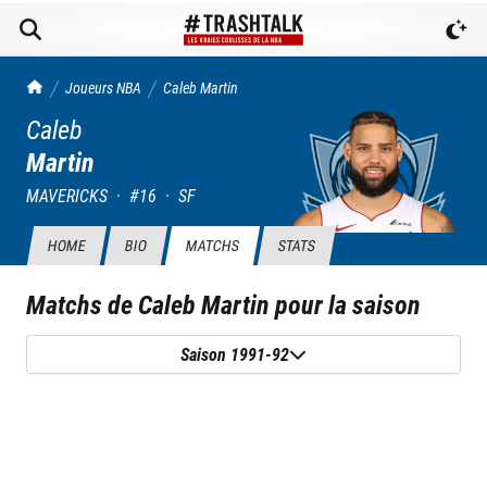
TrashTalk Actu NBA
Joueurs NBA
Caleb
Martin
Caleb
Martin
MAVERICKS
·
#
16
·
SF
HOME
BIO
MATCHS
STATS
Matchs de
Caleb Martin
pour la saison
Saison 1991-92