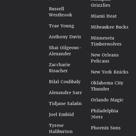
Grizzlies
Russell
Westbrook
Miami Heat
Trae Young
Milwaukee Bucks
Anthony Davis
Minnesota
Timberwolves
Shai Gilgeous-
Alexander
New Orleans
Pelicans
Zaccharie
Risacher
New York Knicks
Bilal Coulibaly
Oklahoma City
Thunder
Alexandre Sarr
Orlando Magic
Tidjane Salaün
Philadelphia
Joel Embiid
76ers
Tyrese
Phoenix Suns
Haliburton