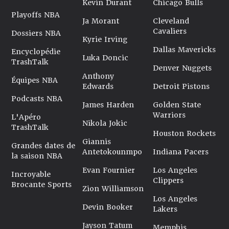
Kevin Durant
Chicago Bulls
Playoffs NBA
Ja Morant
Cleveland
Cavaliers
Dossiers NBA
Kyrie Irving
Dallas Mavericks
Encyclopédie
Luka Doncic
TrashTalk
Denver Nuggets
Anthony
Équipes NBA
Edwards
Detroit Pistons
Podcasts NBA
James Harden
Golden State
Warriors
L'Apéro
Nikola Jokic
TrashTalk
Houston Rockets
Giannis
Grandes dates de
Antetokounmpo
Indiana Pacers
la saison NBA
Evan Fournier
Los Angeles
Incroyable
Clippers
Brocante Sports
Zion Williamson
Los Angeles
Devin Booker
Lakers
Jayson Tatum
Memphis