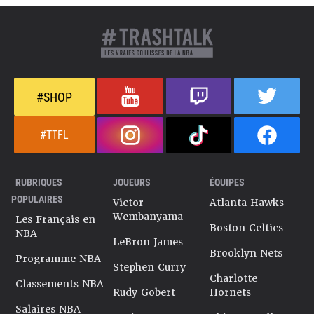
#SHOP
#TTFL
RUBRIQUES
JOUEURS
ÉQUIPES
POPULAIRES
Victor
Atlanta Hawks
Wembanyama
Les Français en
Boston Celtics
NBA
LeBron James
Brooklyn Nets
Programme NBA
Stephen Curry
Charlotte
Classements NBA
Rudy Gobert
Hornets
Salaires NBA