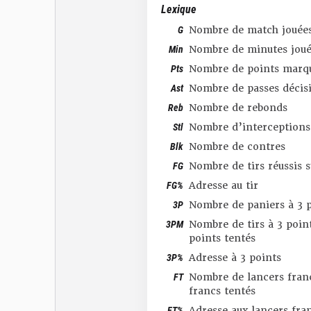
Lexique
G
Nombre de match jouée
Min
Nombre de minutes joué
Pts
Nombre de points marq
Ast
Nombre de passes décis
Reb
Nombre de rebonds
Stl
Nombre d’interceptions
Blk
Nombre de contres
FG
Nombre de tirs réussis 
FG%
Adresse au tir
3P
Nombre de paniers à 3 p
3PM
Nombre de tirs à 3 point
points tentés
3P%
Adresse à 3 points
FT
Nombre de lancers franc
francs tentés
FT%
Adresse aux lancers fra