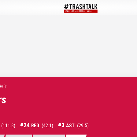
tats
rs
#
24
#
3
(
111.8
)
REB
(
42.1
)
AST
(
29.5
)