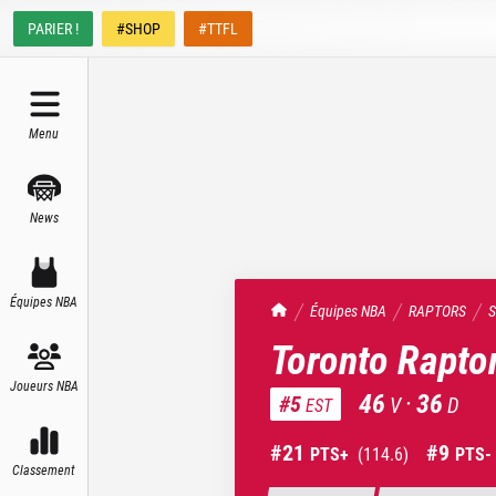
PARIER !
#SHOP
#TTFL
Menu
News
Équipes NBA
TrashTalk Actu NBA
Équipes NBA
RAPTORS
S
Toronto Rapto
Joueurs NBA
46
·
36
#
5
V
D
EST
#
21
#
9
PTS+
(
114.6
)
PTS-
Classement