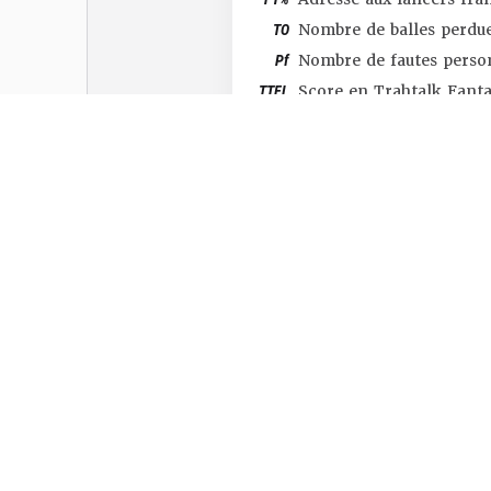
TO
Nombre de balles perdu
Pf
Nombre de fautes perso
TTFL
Score en Trahtalk Fant
#SHOP
#TTFL