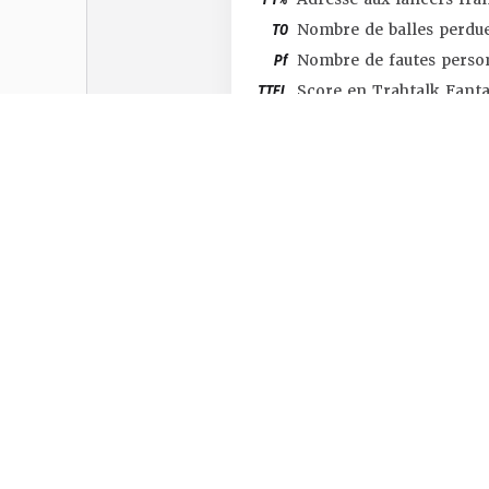
TO
Nombre de balles perdu
Pf
Nombre de fautes perso
TTFL
Score en Trahtalk Fant
#SHOP
#TTFL