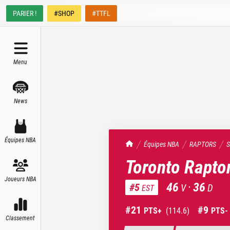
PARIER !
#SHOP
#TTFL
Menu
News
Équipes NBA
TrashTalk Actu NBA
Équipes NBA
RAPTORS
S
Toronto Rapto
Joueurs NBA
46
·
36
#
5
V
D
EST
#
21
#
9
PTS+
(
114.6
)
PTS-
Classement