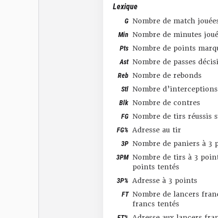
Lexique
G
Nombre de match jouée
Min
Nombre de minutes joué
Pts
Nombre de points marq
Ast
Nombre de passes décis
Reb
Nombre de rebonds
Stl
Nombre d’interceptions
Blk
Nombre de contres
FG
Nombre de tirs réussis 
FG%
Adresse au tir
3P
Nombre de paniers à 3 p
3PM
Nombre de tirs à 3 point
points tentés
3P%
Adresse à 3 points
FT
Nombre de lancers franc
francs tentés
FT%
Adresse aux lancers fra