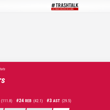
tats
rs
#
24
#
3
(
111.8
)
REB
(
42.1
)
AST
(
29.5
)