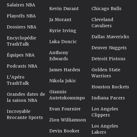
Salaires NBA
Kevin Durant
Chicago Bulls
Playoffs NBA
Ja Morant
Cleveland
Cavaliers
Dossiers NBA
Kyrie Irving
Dallas Mavericks
Encyclopédie
Luka Doncic
TrashTalk
Denver Nuggets
Anthony
Équipes NBA
Edwards
Detroit Pistons
Podcasts NBA
James Harden
Golden State
Warriors
L'Apéro
Nikola Jokic
TrashTalk
Houston Rockets
Giannis
Grandes dates de
Antetokounmpo
Indiana Pacers
la saison NBA
Evan Fournier
Los Angeles
Incroyable
Clippers
Brocante Sports
Zion Williamson
Los Angeles
Devin Booker
Lakers