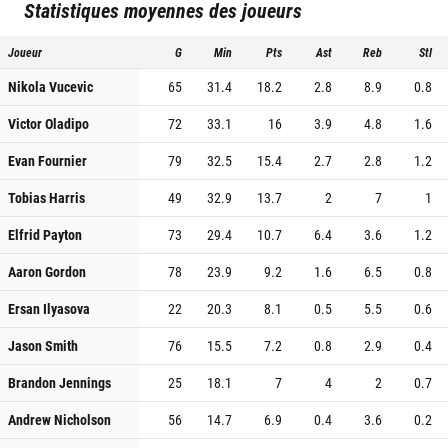
Statistiques moyennes des joueurs
Joueur
G
Min
Pts
Ast
Reb
Stl
Nikola Vucevic
65
31.4
18.2
2.8
8.9
0.8
Victor Oladipo
72
33.1
16
3.9
4.8
1.6
Evan Fournier
79
32.5
15.4
2.7
2.8
1.2
Tobias Harris
49
32.9
13.7
2
7
1
Elfrid Payton
73
29.4
10.7
6.4
3.6
1.2
Aaron Gordon
78
23.9
9.2
1.6
6.5
0.8
Ersan Ilyasova
22
20.3
8.1
0.5
5.5
0.6
Jason Smith
76
15.5
7.2
0.8
2.9
0.4
Brandon Jennings
25
18.1
7
4
2
0.7
Andrew Nicholson
56
14.7
6.9
0.4
3.6
0.2