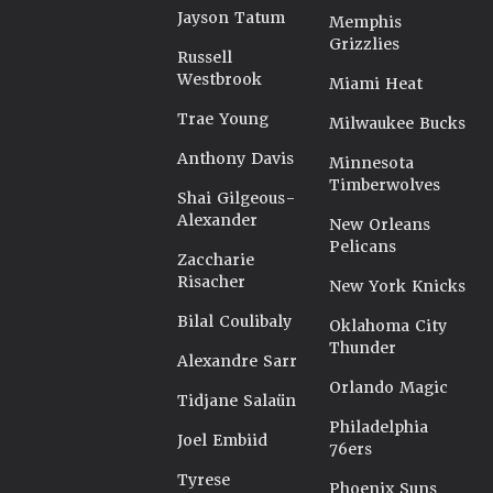
Jayson Tatum
Memphis
Grizzlies
Russell
Westbrook
Miami Heat
Trae Young
Milwaukee Bucks
Anthony Davis
Minnesota
Timberwolves
Shai Gilgeous-
Alexander
New Orleans
Pelicans
Zaccharie
Risacher
New York Knicks
Bilal Coulibaly
Oklahoma City
Thunder
Alexandre Sarr
Orlando Magic
Tidjane Salaün
Philadelphia
Joel Embiid
76ers
Tyrese
Phoenix Suns