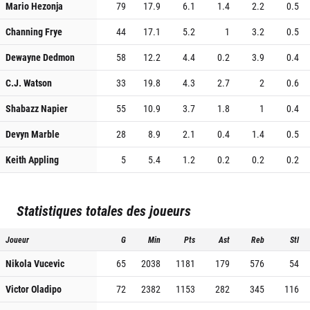
Mario Hezonja
79
17.9
6.1
1.4
2.2
0.5
Channing Frye
44
17.1
5.2
1
3.2
0.5
Dewayne Dedmon
58
12.2
4.4
0.2
3.9
0.4
C.J. Watson
33
19.8
4.3
2.7
2
0.6
Shabazz Napier
55
10.9
3.7
1.8
1
0.4
Devyn Marble
28
8.9
2.1
0.4
1.4
0.5
Keith Appling
5
5.4
1.2
0.2
0.2
0.2
Statistiques totales des joueurs
Joueur
G
Min
Pts
Ast
Reb
Stl
Nikola Vucevic
65
2038
1181
179
576
54
Victor Oladipo
72
2382
1153
282
345
116