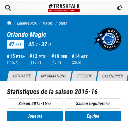
TrashTalk Actu NBA
Équipes NBA
MAGIC
Stats
Orlando Magic
45
·
37
#
7
V
D
EST
#
15
#
13
#
19
#
14
PTS+
PTS-
REB
AST
(
115.7
)
(
115.1
)
(
43.4
)
(
26.5
)
ACTUALITÉ
INFORMATIONS
EFFECTIF
CALENDRIER
Statistiques de la saison
2015-16
Saison 2015-16
Saison régulière
Joueurs
Équipe