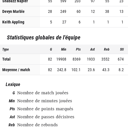
Shabazz Napier
55
599
203
97
55
23
Devyn Marble
28
249
60
12
38
13
Keith Appling
5
27
6
1
1
1
Statistiques globales de l'équipe
Type
G
Min
Pts
Ast
Reb
Stl
Total
82
19908
8369
1933
3552
674
Moyenne / match
82
242.8
102.1
23.6
43.3
8.2
Lexique
G
Nombre de match jouées
Min
Nombre de minutes jouées
Pts
Nombre de points marqués
Ast
Nombre de passes décisives
Reb
Nombre de rebonds