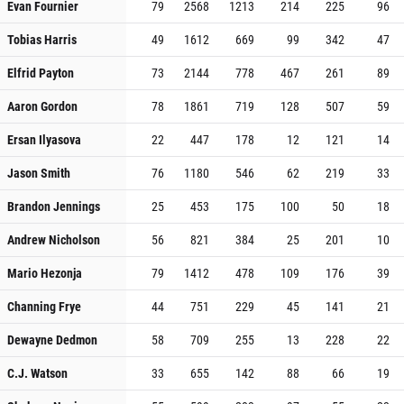
Evan Fournier
79
2568
1213
214
225
96
Tobias Harris
49
1612
669
99
342
47
Elfrid Payton
73
2144
778
467
261
89
Aaron Gordon
78
1861
719
128
507
59
Ersan Ilyasova
22
447
178
12
121
14
Jason Smith
76
1180
546
62
219
33
Brandon Jennings
25
453
175
100
50
18
Andrew Nicholson
56
821
384
25
201
10
Mario Hezonja
79
1412
478
109
176
39
Channing Frye
44
751
229
45
141
21
Dewayne Dedmon
58
709
255
13
228
22
C.J. Watson
33
655
142
88
66
19