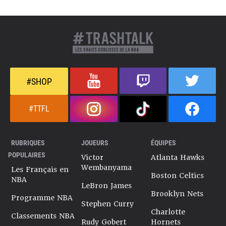
#SHOP
#TTFL
RUBRIQUES
JOUEURS
ÉQUIPES
POPULAIRES
Victor
Atlanta Hawks
Wembanyama
Les Français en
Boston Celtics
NBA
LeBron James
Brooklyn Nets
Programme NBA
Stephen Curry
Charlotte
Classements NBA
Rudy Gobert
Hornets