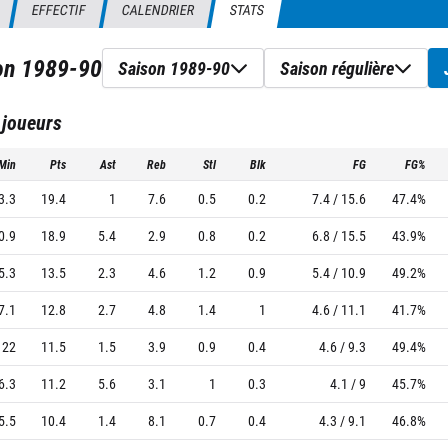
EFFECTIF
CALENDRIER
STATS
son
1989-90
Saison 1989-90
Saison régulière
 joueurs
Min
Pts
Ast
Reb
Stl
Blk
FG
FG%
3.3
19.4
1
7.6
0.5
0.2
7.4 / 15.6
47.4%
0.9
18.9
5.4
2.9
0.8
0.2
6.8 / 15.5
43.9%
5.3
13.5
2.3
4.6
1.2
0.9
5.4 / 10.9
49.2%
7.1
12.8
2.7
4.8
1.4
1
4.6 / 11.1
41.7%
22
11.5
1.5
3.9
0.9
0.4
4.6 / 9.3
49.4%
6.3
11.2
5.6
3.1
1
0.3
4.1 / 9
45.7%
5.5
10.4
1.4
8.1
0.7
0.4
4.3 / 9.1
46.8%