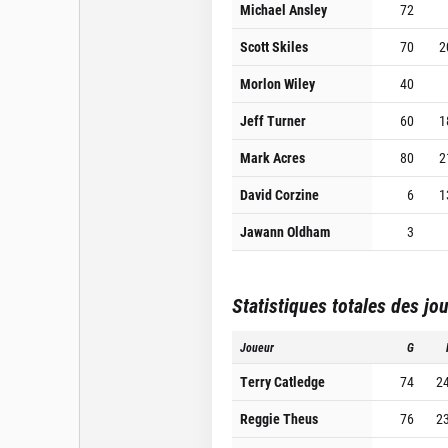
Michael Ansley
72
Scott Skiles
70
2
Morlon Wiley
40
Jeff Turner
60
1
Mark Acres
80
2
David Corzine
6
1
Jawann Oldham
3
Statistiques totales des jo
Joueur
G
Terry Catledge
74
2
Reggie Theus
76
2