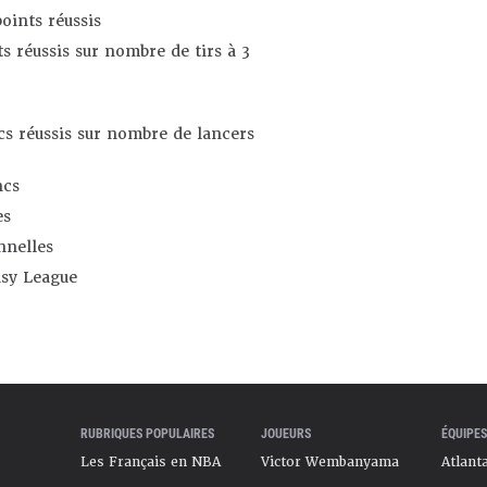
oints réussis
s réussis sur nombre de tirs à 3
s réussis sur nombre de lancers
ncs
es
nnelles
asy League
RUBRIQUES POPULAIRES
JOUEURS
ÉQUIPES
Les Français en NBA
Victor Wembanyama
Atlant