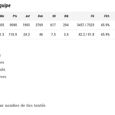
équipe
Min
Pts
Ast
Reb
Stl
Blk
FG
FG%
805
9090
1993
3769
617
294
3457 / 7525
45.9%
1.5
110.9
24.3
46
7.5
3.6
42.2 / 91.8
45.9%
s
es
ués
ives
sur nombre de tirs tentés