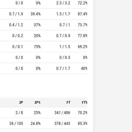
0 / 0
0%
2.3 / 3.2
72.2%
0.7
2.1
15.51
0.7 / 1.9
39.4%
1.5 / 1.7
87.4%
1.3
1.8
13.66
0.4 / 1.2
37%
0.7 / 1
73.7%
1.6
1.6
9.05
0 / 0.2
20%
0.7 / 0.9
77.8%
1
2.7
9.03
0 / 0.1
75%
1 / 1.5
69.2%
0.9
3.1
11.13
0 / 0
0%
0 / 0.3
0%
1.3
1.2
4.5
0 / 0
0%
0.7 / 1.7
40%
1
2
6.33
3P
3P%
FT
FT%
To
Pf
2 / 8
25%
341 / 486
70.2%
181
201
26 / 105
24.8%
378 / 443
85.3%
226
194