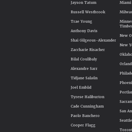
Jayson Tatum
Miami
Russell Westbrook
Milwa
Trae Young
Minne
Timbe
Anthony Davis
New Or
Shai Gilgeous-Alexander
New Y
Zaccharie Risacher
Oklah
Bilal Coulibaly
Orland
Alexandre Sarr
Philad
Tidjane Salaün
Phoeni
Joel Embiid
Portla
Tyrese Haliburton
Sacra
Cade Cunningham
San An
Paolo Banchero
Seattl
Cooper Flagg
Toront