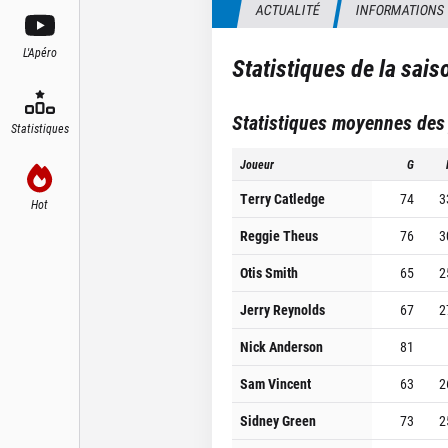
ACTUALITÉ
INFORMATIONS
L'Apéro
Statistiques de la sai
Statistiques moyennes des
Statistiques
Joueur
G
Terry Catledge
74
3
Hot
Reggie Theus
76
3
Otis Smith
65
2
Jerry Reynolds
67
2
Nick Anderson
81
Sam Vincent
63
2
Sidney Green
73
2