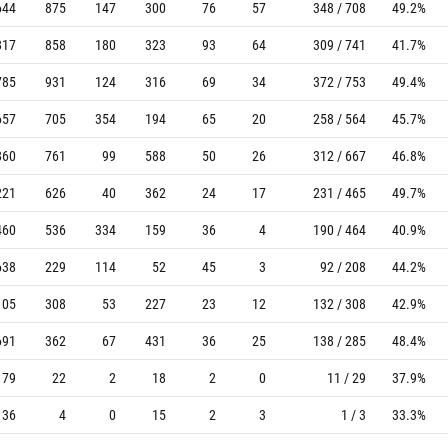
644
875
147
300
76
57
348 / 708
49.2%
817
858
180
323
93
64
309 / 741
41.7%
785
931
124
316
69
34
372 / 753
49.4%
657
705
354
194
65
20
258 / 564
45.7%
860
761
99
588
50
26
312 / 667
46.8%
221
626
40
362
24
17
231 / 465
49.7%
460
536
334
159
36
4
190 / 464
40.9%
638
229
114
52
45
3
92 / 208
44.2%
105
308
53
227
23
12
132 / 308
42.9%
691
362
67
431
36
25
138 / 285
48.4%
79
22
2
18
2
0
11 / 29
37.9%
36
4
0
15
2
3
1 / 3
33.3%