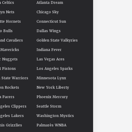
 Celtics
Atlanta Dream
yn Nets
Chicago Sky
tte Hornets
Connecticut Sun
o Bulls
Dallas Wings
and Cavaliers
Golden State Valkyries
 Mavericks
Indiana Fever
r Nuggets
Las Vegas Aces
t Pistons
Los Angeles Sparks
 State Warriors
Minnesota Lynx
on Rockets
New York Liberty
a Pacers
Phoenix Mercury
geles Clippers
Seattle Storm
geles Lakers
Washington Mystics
s Grizzlies
Palmarès WNBA