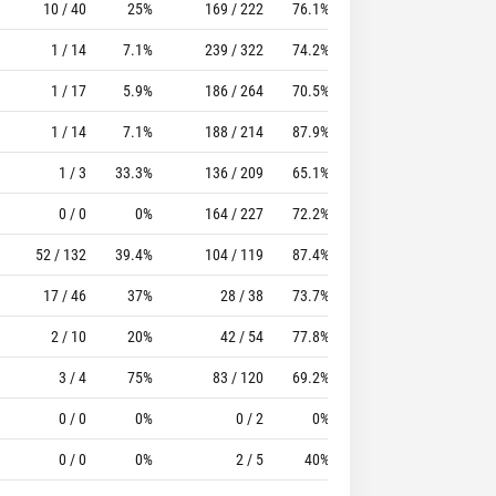
10 / 40
25%
169 / 222
76.1%
102
174
1 / 14
7.1%
239 / 322
74.2%
139
162
1 / 17
5.9%
186 / 264
70.5%
138
140
1 / 14
7.1%
188 / 214
87.9%
132
108
1 / 3
33.3%
136 / 209
65.1%
119
231
0 / 0
0%
164 / 227
72.2%
50
152
52 / 132
39.4%
104 / 119
87.4%
90
126
17 / 46
37%
28 / 38
73.7%
63
65
2 / 10
20%
42 / 54
77.8%
61
161
3 / 4
75%
83 / 120
69.2%
70
248
0 / 0
0%
0 / 2
0%
8
7
0 / 0
0%
2 / 5
40%
3
6