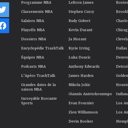
Programme NBA
LeBron James
Boston
Classements NBA
Stephen Curry
Brookl
Salaires NBA
Rudy Gobert
Charlo
Playoffs NBA
Kevin Durant
Chicag
Dossiers NBA
Ja Morant
Clevel
Encyclopédie TrashTalk
Kyrie Irving
Dallas
Équipes NBA
Luka Doncic
Denve
Podcasts NBA
Anthony Edwards
Detroi
L'Apéro TrashTalk
James Harden
Golden
Grandes dates de la
Nikola Jokic
Houst
saison NBA
Giannis Antetokounmpo
Indian
Incroyable Brocante
Sports
Evan Fournier
Los An
Zion Williamson
Los An
Devin Booker
Memphi