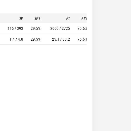
3P
3P%
FT
FT%
To
Pf
116 / 393
29.5%
2060 / 2725
75.6%
1382
1975
1.4 / 4.8
29.5%
25.1 / 33.2
75.6%
16.9
24.1