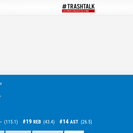
ts
c
#
19
#
14
-
(
115.1
)
REB
(
43.4
)
AST
(
26.5
)