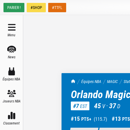
PARIER !
#SHOP
#TTFL
Menu
News
Équipes NBA
TrashTalk Actu NBA
Équipes NBA
MAGIC
Sta
Orlando Magi
Joueurs NBA
45
·
37
#
7
V
D
EST
#
15
#
13
PTS+
(
115.7
)
PTS
Classement