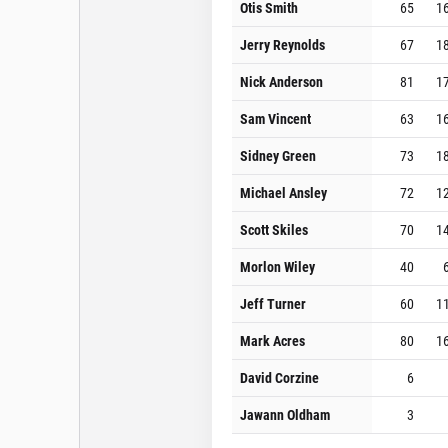
Otis Smith
65
1
Jerry Reynolds
67
1
Nick Anderson
81
1
Sam Vincent
63
1
Sidney Green
73
1
Michael Ansley
72
1
Scott Skiles
70
1
Morlon Wiley
40
Jeff Turner
60
1
Mark Acres
80
1
David Corzine
6
Jawann Oldham
3