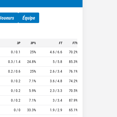
Joueurs
Équipe
3P
3P%
FT
FT%
To
Pf
TTFL
0 / 0.1
25%
4.6 / 6.6
70.2%
2.4
2.7
28.03
0.3 / 1.4
24.8%
5 / 5.8
85.3%
3
2.6
26.68
0.2 / 0.6
25%
2.6 / 3.4
76.1%
1.6
2.7
22.11
0 / 0.2
7.1%
3.6 / 4.8
74.2%
2.1
2.4
20.9
0 / 0.2
5.9%
2.3 / 3.3
70.5%
1.7
1.7
17.53
0 / 0.2
7.1%
3 / 3.4
87.9%
2.1
1.7
20.76
0 / 0
33.3%
1.9 / 2.9
65.1%
1.6
3.2
19.51