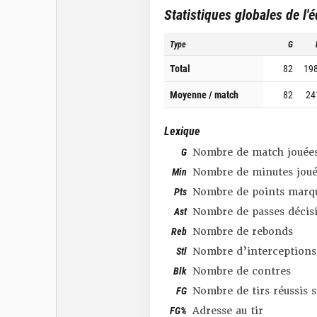
Statistiques globales de l'
Type
G
Total
82
19
Moyenne / match
82
24
Lexique
G
Nombre de match jouée
Min
Nombre de minutes joué
Pts
Nombre de points marq
Ast
Nombre de passes décis
Reb
Nombre de rebonds
Stl
Nombre d’interceptions
Blk
Nombre de contres
FG
Nombre de tirs réussis 
FG%
Adresse au tir