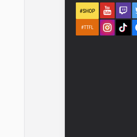
#SHOP
#TTFL