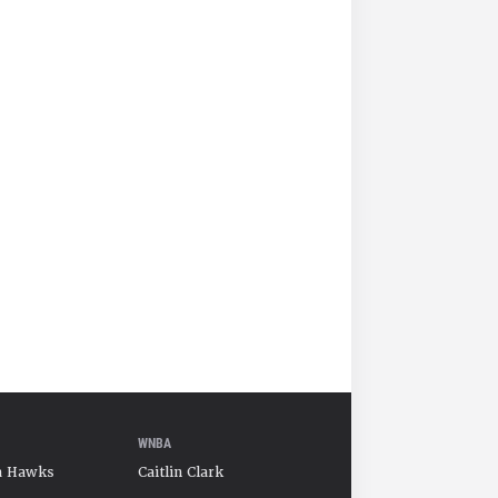
WNBA
a Hawks
Caitlin Clark