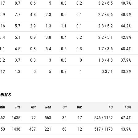
17
8.7
0.6
5
0.3
0.2
3.2 / 6.5
49.7%
0.9
7.7
4.8
2.3
0.5
0.1
2.7 / 6.6
40.9%
16
5.7
2.9
1.3
1.1
0.1
2.3 / 5.2
44.2%
8.4
5.1
0.9
3.8
0.4
0.2
2.2 / 5.1
42.9%
1.1
4.5
0.8
5.4
0.5
0.3
1.7 / 3.6
48.4%
3.2
3.7
0.3
3
0.3
0
1.8 / 4.8
37.9%
12
1.3
0
5
0.7
1
0.3 / 1
33.3%
ueurs
Min
Pts
Ast
Reb
Stl
Blk
FG
FG%
462
1435
72
563
36
17
546 / 1152
47.4%
350
1438
407
221
60
12
517 / 1178
43.9%