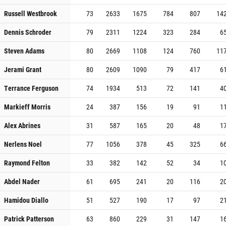
Russell Westbrook
73
2633
1675
784
807
14
Dennis Schroder
79
2311
1224
323
284
6
Steven Adams
80
2669
1108
124
760
11
Jerami Grant
80
2609
1090
79
417
6
Terrance Ferguson
74
1934
513
72
141
4
Markieff Morris
24
387
156
19
91
1
Alex Abrines
31
587
165
20
48
1
Nerlens Noel
77
1056
378
45
325
6
Raymond Felton
33
382
142
52
34
1
Abdel Nader
61
695
241
20
116
2
Hamidou Diallo
51
527
190
17
97
2
Patrick Patterson
63
860
229
31
147
1