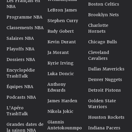
Les Français en
Boston Celtics
NBA
LeBron James
Brooklyn Nets
Programme NBA
Stephen Curry
Charlotte
Classements NBA
Rudy Gobert
Hornets
Salaires NBA
Kevin Durant
Chicago Bulls
Playoffs NBA
Ja Morant
Cleveland
Cavaliers
Dossiers NBA
Kyrie Irving
Dallas Mavericks
Encyclopédie
Luka Doncic
TrashTalk
Denver Nuggets
Anthony
Équipes NBA
Edwards
Detroit Pistons
Podcasts NBA
James Harden
Golden State
Warriors
L'Apéro
Nikola Jokic
TrashTalk
Houston Rockets
Giannis
Grandes dates de
Antetokounmpo
Indiana Pacers
la saison NBA