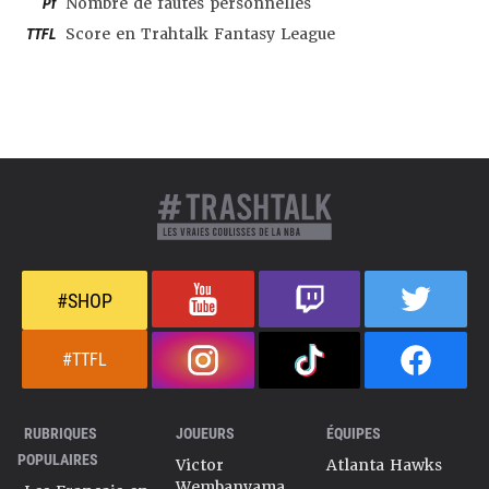
Pf
Nombre de fautes personnelles
TTFL
Score en Trahtalk Fantasy League
#SHOP
#TTFL
RUBRIQUES
JOUEURS
ÉQUIPES
POPULAIRES
Victor
Atlanta Hawks
Wembanyama