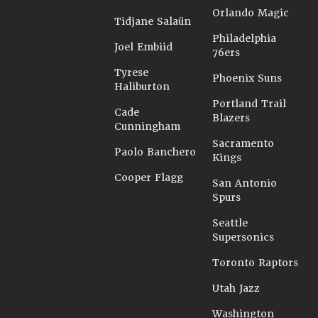
Orlando Magic
Tidjane Salaün
Philadelphia
Joel Embiid
76ers
Tyrese
Phoenix Suns
Haliburton
Portland Trail
Cade
Blazers
Cunningham
Sacramento
Paolo Banchero
Kings
Cooper Flagg
San Antonio
Spurs
Seattle
Supersonics
Toronto Raptors
Utah Jazz
Washington