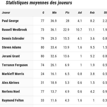
Statistiques moyennes des joueurs
Joueur
G
Min
Pts
Ast
Reb
St
Paul George
77
36.9
28
4.1
8.2
2.
Russell Westbrook
73
36.1
22.9
10.7
11.1
1.
Dennis Schroder
79
29.3
15.5
4.1
3.6
0.
Steven Adams
80
33.4
13.9
1.6
9.5
1.
Jerami Grant
80
32.6
13.6
1
5.2
0.
Terrance Ferguson
74
26.1
6.9
1
1.9
0.
Markieff Morris
24
16.1
6.5
0.8
3.8
0.
Alex Abrines
31
18.9
5.3
0.6
1.5
0.
Nerlens Noel
77
13.7
4.9
0.6
4.2
0.
Raymond Felton
33
11.6
4.3
1.6
1
0.