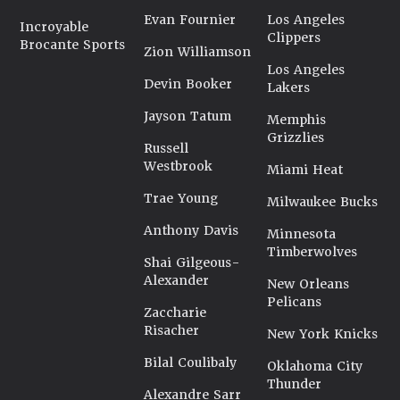
Evan Fournier
Los Angeles
Incroyable
Clippers
Brocante Sports
Zion Williamson
Los Angeles
Devin Booker
Lakers
Jayson Tatum
Memphis
Grizzlies
Russell
Westbrook
Miami Heat
Trae Young
Milwaukee Bucks
Anthony Davis
Minnesota
Timberwolves
Shai Gilgeous-
Alexander
New Orleans
Pelicans
Zaccharie
Risacher
New York Knicks
Bilal Coulibaly
Oklahoma City
Thunder
Alexandre Sarr