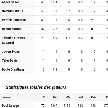
Abdel Nader
61
11.4
4
0.3
1.9
0.
Hamidou Diallo
51
10.3
3.7
0.3
1.9
0.
Patrick Patterson
63
13.7
3.6
0.5
2.3
0.
Deonte Burton
32
7.5
2.6
0.3
0.9
0.
Timothe Luwawu-
21
5.9
1.7
0.2
0.9
0.
Cabarrot
Jawun Evans
1
1
0
0
0
Tyler Davis
1
1
0
0
1
Donte Grantham
3
1.3
0
0
0
Statistiques totales des joueurs
Joueur
G
Min
Pts
Ast
Reb
St
Paul George
77
2842
2159
318
628
17