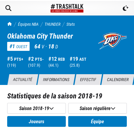
TrashTalk Actu NBA
Équipes NBA
THUNDER
Stats
Oklahoma City Thunder
64
·
18
#
1
V
D
OUEST
#
5
#
2
#
12
#
19
PTS+
PTS-
REB
AST
(
119
)
(
107.9
)
(
44.1
)
(
25.8
)
ACTUALITÉ
INFORMATIONS
EFFECTIF
CALENDRIER
Statistiques de la saison
2018-19
Saison 2018-19
Saison régulière
Joueurs
Équipe