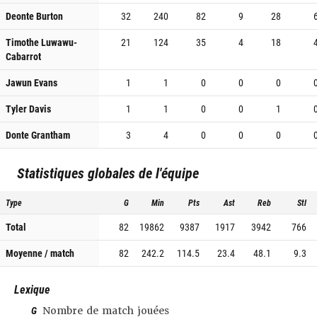
Deonte Burton
32
240
82
9
28
Timothe Luwawu-
21
124
35
4
18
Cabarrot
Jawun Evans
1
1
0
0
0
Tyler Davis
1
1
0
0
1
Donte Grantham
3
4
0
0
0
Statistiques globales de l'équipe
Type
G
Min
Pts
Ast
Reb
Stl
Total
82
19862
9387
1917
3942
766
Moyenne / match
82
242.2
114.5
23.4
48.1
9.3
Lexique
G
Nombre de match jouées