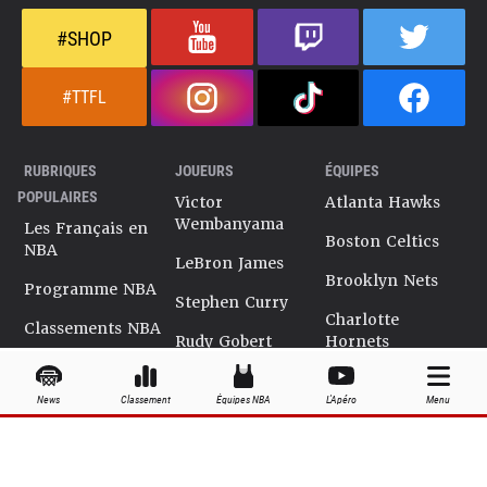
#SHOP
#TTFL
RUBRIQUES
JOUEURS
ÉQUIPES
POPULAIRES
Victor
Atlanta Hawks
Wembanyama
Les Français en
Boston Celtics
NBA
LeBron James
Brooklyn Nets
Programme NBA
Stephen Curry
Charlotte
Classements NBA
Rudy Gobert
Hornets
Salaires NBA
Kevin Durant
Chicago Bulls
News
Classement
Équipes NBA
L'Apéro
Menu
Playoffs NBA
Ja Morant
Cleveland
Cavaliers
Dossiers NBA
Kyrie Irving
Dallas Mavericks
Encyclopédie