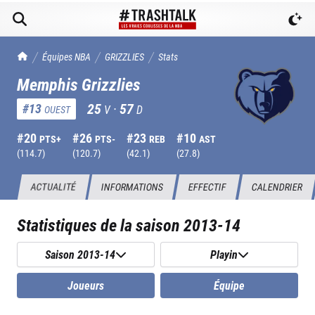
TrashTalk Actu NBA
Équipes NBA
GRIZZLIES
Stats
Memphis Grizzlies
25
·
57
#
13
V
D
OUEST
#
20
#
26
#
23
#
10
PTS+
PTS-
REB
AST
(
114.7
)
(
120.7
)
(
42.1
)
(
27.8
)
ACTUALITÉ
INFORMATIONS
EFFECTIF
CALENDRIER
Statistiques de la saison
2013-14
Saison 2013-14
Playin
Joueurs
Équipe