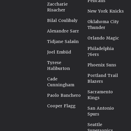
Pelicans
Zaccharie
Risacher
New York Knicks
Bilal Coulibaly
Oklahoma City
Thunder
Alexandre Sarr
Orlando Magic
Tidjane Salaün
Philadelphia
Joel Embiid
76ers
Tyrese
Phoenix Suns
Haliburton
Portland Trail
Cade
Blazers
Cunningham
Sacramento
Paolo Banchero
Kings
Cooper Flagg
San Antonio
Spurs
Seattle
Supersonics