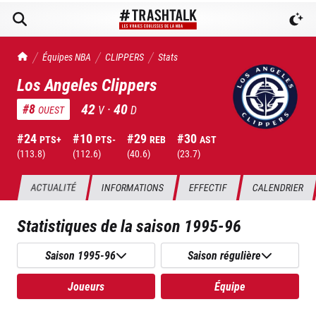
TrashTalk Actu NBA
Équipes NBA
CLIPPERS
Stats
Los Angeles Clippers
42
·
40
#
8
V
D
OUEST
#
24
#
10
#
29
#
30
PTS+
PTS-
REB
AST
(
113.8
)
(
112.6
)
(
40.6
)
(
23.7
)
ACTUALITÉ
INFORMATIONS
EFFECTIF
CALENDRIER
Statistiques de la saison
1995-96
Saison 1995-96
Saison régulière
Joueurs
Équipe