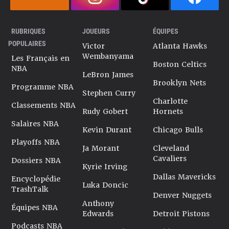
RUBRIQUES
JOUEURS
ÉQUIPES
POPULAIRES
Victor
Atlanta Hawks
Wembanyama
Les Français en
Boston Celtics
NBA
LeBron James
Brooklyn Nets
Programme NBA
Stephen Curry
Charlotte
Classements NBA
Rudy Gobert
Hornets
Salaires NBA
Kevin Durant
Chicago Bulls
Playoffs NBA
Ja Morant
Cleveland
Cavaliers
Dossiers NBA
Kyrie Irving
Dallas Mavericks
Encyclopédie
Luka Doncic
TrashTalk
Denver Nuggets
Anthony
Équipes NBA
Edwards
Detroit Pistons
Podcasts NBA