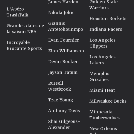
James Harden
Golden State
Warriors
L'Apéro
Nikola Jokic
TrashTalk
Houston Rockets
Giannis
Grandes dates de
Antetokounmpo
Indiana Pacers
la saison NBA
Evan Fournier
Los Angeles
Incroyable
Clippers
Brocante Sports
Zion Williamson
Los Angeles
Devin Booker
Lakers
Jayson Tatum
Memphis
Grizzlies
Russell
Westbrook
Miami Heat
Trae Young
Milwaukee Bucks
Anthony Davis
Minnesota
Timberwolves
Shai Gilgeous-
Alexander
New Orleans