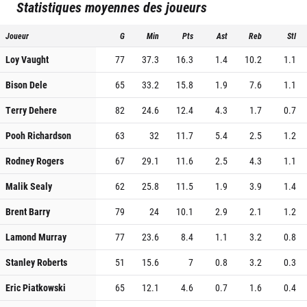
Statistiques moyennes des joueurs
Joueur
G
Min
Pts
Ast
Reb
Stl
Loy Vaught
77
37.3
16.3
1.4
10.2
1.1
Bison Dele
65
33.2
15.8
1.9
7.6
1.1
Terry Dehere
82
24.6
12.4
4.3
1.7
0.7
Pooh Richardson
63
32
11.7
5.4
2.5
1.2
Rodney Rogers
67
29.1
11.6
2.5
4.3
1.1
Malik Sealy
62
25.8
11.5
1.9
3.9
1.4
Brent Barry
79
24
10.1
2.9
2.1
1.2
Lamond Murray
77
23.6
8.4
1.1
3.2
0.8
Stanley Roberts
51
15.6
7
0.8
3.2
0.3
Eric Piatkowski
65
12.1
4.6
0.7
1.6
0.4