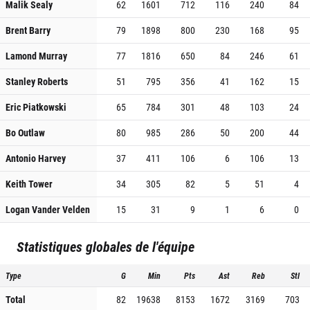
Malik Sealy
62
1601
712
116
240
84
Brent Barry
79
1898
800
230
168
95
Lamond Murray
77
1816
650
84
246
61
Stanley Roberts
51
795
356
41
162
15
Eric Piatkowski
65
784
301
48
103
24
Bo Outlaw
80
985
286
50
200
44
Antonio Harvey
37
411
106
6
106
13
Keith Tower
34
305
82
5
51
4
Logan Vander Velden
15
31
9
1
6
0
Statistiques globales de l'équipe
Type
G
Min
Pts
Ast
Reb
Stl
Total
82
19638
8153
1672
3169
703