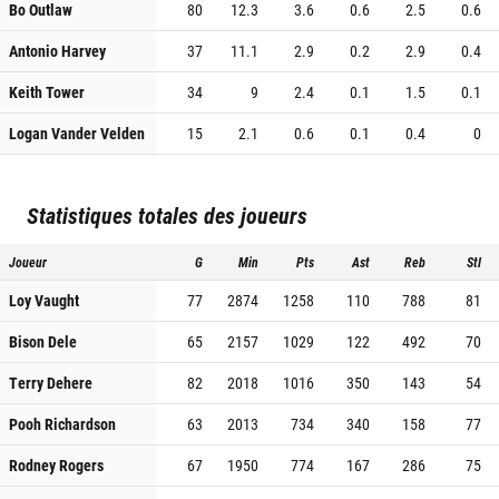
Bo Outlaw
80
12.3
3.6
0.6
2.5
0.6
Antonio Harvey
37
11.1
2.9
0.2
2.9
0.4
Keith Tower
34
9
2.4
0.1
1.5
0.1
Logan Vander Velden
15
2.1
0.6
0.1
0.4
0
Statistiques totales des joueurs
Joueur
G
Min
Pts
Ast
Reb
Stl
Loy Vaught
77
2874
1258
110
788
81
Bison Dele
65
2157
1029
122
492
70
Terry Dehere
82
2018
1016
350
143
54
Pooh Richardson
63
2013
734
340
158
77
Rodney Rogers
67
1950
774
167
286
75