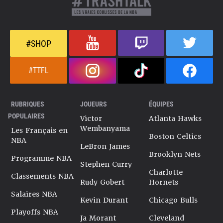
#SHOP
#TTFL
RUBRIQUES
JOUEURS
ÉQUIPES
POPULAIRES
Victor
Atlanta Hawks
Wembanyama
Les Français en
Boston Celtics
NBA
LeBron James
Brooklyn Nets
Programme NBA
Stephen Curry
Charlotte
Classements NBA
Rudy Gobert
Hornets
Salaires NBA
Kevin Durant
Chicago Bulls
Playoffs NBA
Ja Morant
Cleveland