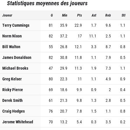
Statistiques moyennes des joueurs
Joueur
G
Min
Pts
Ast
Reb
Stl
Terry Cummings
81
35.9
22.9
1.7
9.6
1.1
Norm Nixon
82
37.2
17
11.1
2.5
1.1
Bill Walton
55
26.8
12.1
3.3
8.7
0.8
James Donaldson
82
30.8
11.8
1.1
7.9
0.5
Michael Brooks
47
29.9
11.3
1.9
7.3
1.1
Greg Kelser
80
22.3
11
1.1
4.9
0.9
Ricky Pierce
69
18.6
9.9
0.9
2
0.4
Derek Smith
61
21.3
9.8
1.3
2.8
0.5
Craig Hodges
76
20.7
7.8
1.5
1.1
0.8
Jerome Whitehead
70
13.2
5.4
0.3
3.5
0.2