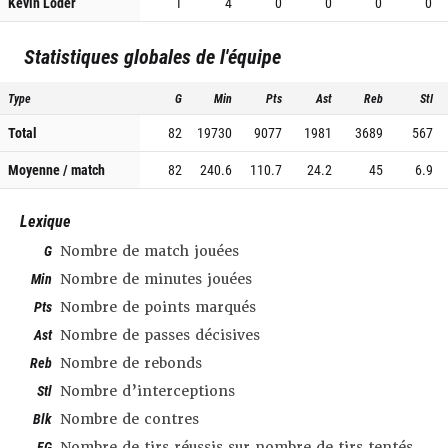
Kevin Loder
1
4
0
0
0
0
Statistiques globales de l'équipe
Type
G
Min
Pts
Ast
Reb
Stl
Total
82
19730
9077
1981
3689
567
Moyenne / match
82
240.6
110.7
24.2
45
6.9
Lexique
G
Nombre de match jouées
Min
Nombre de minutes jouées
Pts
Nombre de points marqués
Ast
Nombre de passes décisives
Reb
Nombre de rebonds
Stl
Nombre d’interceptions
Blk
Nombre de contres
FG
Nombre de tirs réussis sur nombre de tirs tentés