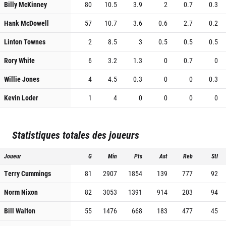
Billy McKinney
80
10.5
3.9
2
0.7
0.3
Hank McDowell
57
10.7
3.6
0.6
2.7
0.2
Linton Townes
2
8.5
3
0.5
0.5
0.5
Rory White
6
3.2
1.3
0
0.7
0
Willie Jones
4
4.5
0.3
0
0
0.3
Kevin Loder
1
4
0
0
0
0
Statistiques totales des joueurs
Joueur
G
Min
Pts
Ast
Reb
Stl
Terry Cummings
81
2907
1854
139
777
92
Norm Nixon
82
3053
1391
914
203
94
Bill Walton
55
1476
668
183
477
45