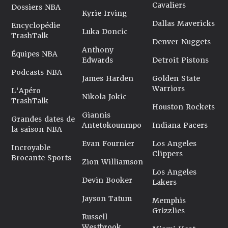
Cavaliers
Dossiers NBA
Kyrie Irving
Dallas Mavericks
Encyclopédie
Luka Doncic
TrashTalk
Denver Nuggets
Anthony
Équipes NBA
Edwards
Detroit Pistons
Podcasts NBA
James Harden
Golden State
Warriors
L'Apéro
Nikola Jokic
TrashTalk
Houston Rockets
Giannis
Grandes dates de
Antetokounmpo
Indiana Pacers
la saison NBA
Evan Fournier
Los Angeles
Incroyable
Clippers
Brocante Sports
Zion Williamson
Los Angeles
Devin Booker
Lakers
Jayson Tatum
Memphis
Grizzlies
Russell
Westbrook