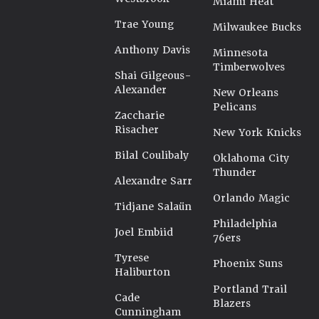
Miami Heat
Trae Young
Milwaukee Bucks
Anthony Davis
Minnesota
Timberwolves
Shai Gilgeous-
Alexander
New Orleans
Pelicans
Zaccharie
Risacher
New York Knicks
Bilal Coulibaly
Oklahoma City
Thunder
Alexandre Sarr
Orlando Magic
Tidjane Salaün
Philadelphia
Joel Embiid
76ers
Tyrese
Phoenix Suns
Haliburton
Portland Trail
Cade
Blazers
Cunningham