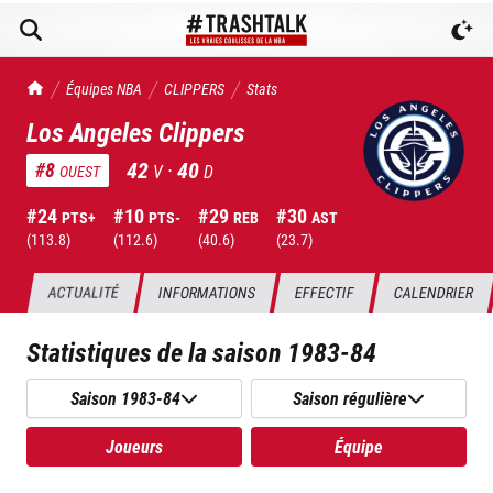
TrashTalk Actu NBA
Équipes NBA
CLIPPERS
Stats
Los Angeles Clippers
42
·
40
#
8
V
D
OUEST
#
24
#
10
#
29
#
30
PTS+
PTS-
REB
AST
(
113.8
)
(
112.6
)
(
40.6
)
(
23.7
)
ACTUALITÉ
INFORMATIONS
EFFECTIF
CALENDRIER
Statistiques de la saison
1983-84
Saison 1983-84
Saison régulière
Joueurs
Équipe