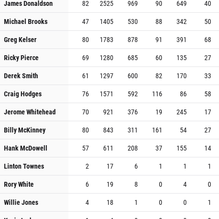
James Donaldson
82
2525
969
90
649
40
Michael Brooks
47
1405
530
88
342
50
Greg Kelser
80
1783
878
91
391
68
Ricky Pierce
69
1280
685
60
135
27
Derek Smith
61
1297
600
82
170
33
Craig Hodges
76
1571
592
116
86
58
Jerome Whitehead
70
921
376
19
245
17
Billy McKinney
80
843
311
161
54
27
Hank McDowell
57
611
208
37
155
14
Linton Townes
2
17
6
1
1
1
Rory White
6
19
8
0
4
0
Willie Jones
4
18
1
0
0
1