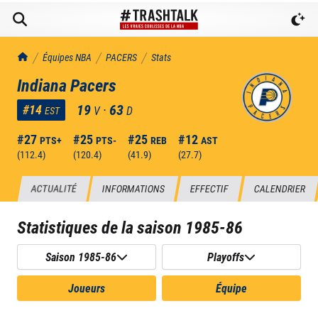
TrashTalk Actu NBA
Équipes NBA
PACERS
Stats
Indiana Pacers
19
·
63
#
14
V
D
EST
#
27
#
25
#
25
#
12
PTS+
PTS-
REB
AST
(
112.4
)
(
120.4
)
(
41.9
)
(
27.7
)
ACTUALITÉ
INFORMATIONS
EFFECTIF
CALENDRIER
Statistiques de la saison
1985-86
Saison 1985-86
Playoffs
Joueurs
Équipe