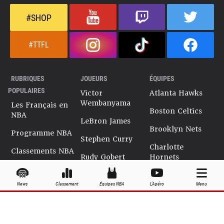
#SHOP
#TTFL
RUBRIQUES
JOUEURS
ÉQUIPES
POPULAIRES
Victor
Atlanta Hawks
Wembanyama
Les Français en
Boston Celtics
NBA
LeBron James
Brooklyn Nets
Programme NBA
Stephen Curry
Charlotte
Classements NBA
Rudy Gobert
Hornets
Salaires NBA
Kevin Durant
Chicago Bulls
News
Classement
Équipes NBA
L'Apéro
Menu
Playoffs NBA
Ja Morant
Cleveland
Cavaliers
Dossiers NBA
Kyrie Irving
Dallas Mavericks
Encyclopédie