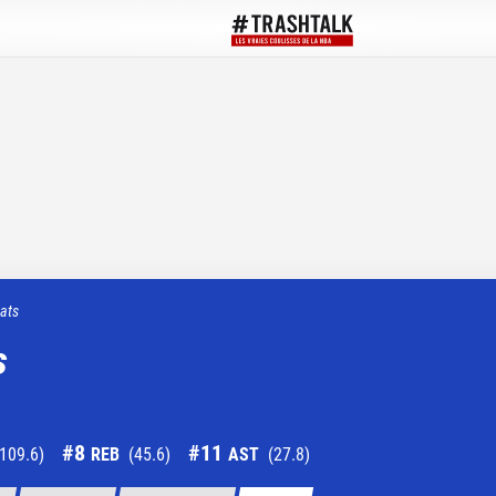
tats
s
#
8
#
11
109.6
)
REB
(
45.6
)
AST
(
27.8
)