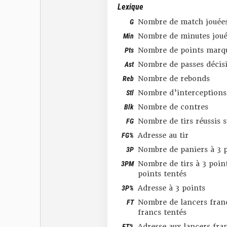
Lexique
G
Nombre de match jouée
Min
Nombre de minutes joué
Pts
Nombre de points marq
Ast
Nombre de passes décis
Reb
Nombre de rebonds
Stl
Nombre d’interceptions
Blk
Nombre de contres
FG
Nombre de tirs réussis 
FG%
Adresse au tir
3P
Nombre de paniers à 3 p
3PM
Nombre de tirs à 3 point
points tentés
3P%
Adresse à 3 points
FT
Nombre de lancers franc
francs tentés
FT%
Adresse aux lancers fra