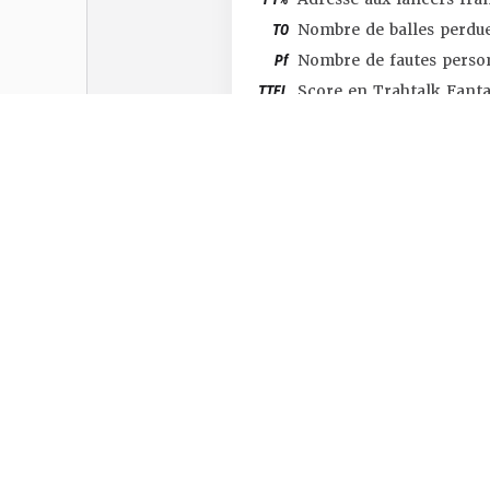
TO
Nombre de balles perdu
Pf
Nombre de fautes perso
TTFL
Score en Trahtalk Fant
#SHOP
#TTFL