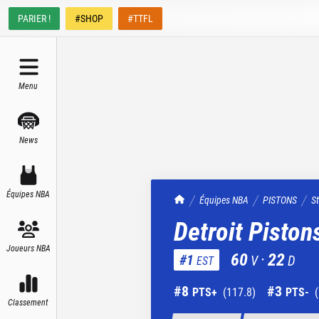
PARIER !
#SHOP
#TTFL
Menu
News
Équipes NBA
TrashTalk Actu NBA
Équipes NBA
PISTONS
S
Detroit Piston
Joueurs NBA
60
·
22
#
1
V
D
EST
#
8
#
3
PTS+
(
117.8
)
PTS-
(
Classement