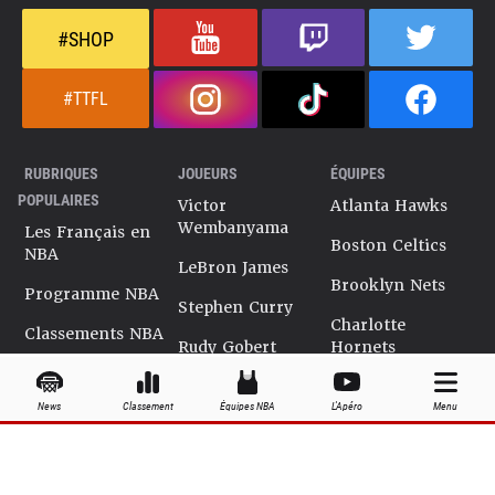
#SHOP
#TTFL
RUBRIQUES
JOUEURS
ÉQUIPES
POPULAIRES
Victor
Atlanta Hawks
Wembanyama
Les Français en
Boston Celtics
NBA
LeBron James
Brooklyn Nets
Programme NBA
Stephen Curry
Charlotte
Classements NBA
Rudy Gobert
Hornets
Salaires NBA
Kevin Durant
Chicago Bulls
News
Classement
Équipes NBA
L'Apéro
Menu
Playoffs NBA
Ja Morant
Cleveland
Cavaliers
Dossiers NBA
Kyrie Irving
Dallas Mavericks
Encyclopédie