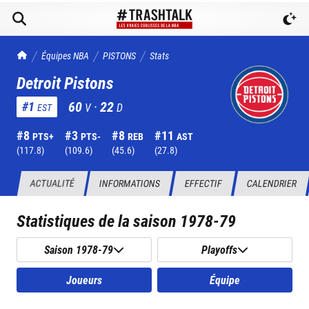
TrashTalk Actu NBA
Équipes NBA
PISTONS
Stats
Detroit Pistons
60
·
22
#
1
V
D
EST
#
8
#
3
#
8
#
11
PTS+
PTS-
REB
AST
(
117.8
)
(
109.6
)
(
45.6
)
(
27.8
)
ACTUALITÉ
INFORMATIONS
EFFECTIF
CALENDRIER
Statistiques de la saison
1978-79
Saison 1978-79
Playoffs
Joueurs
Équipe