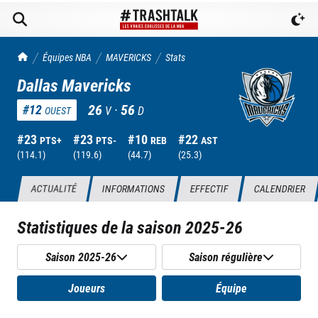
TrashTalk Actu NBA
Équipes NBA
MAVERICKS
Stats
Dallas Mavericks
26
·
56
#
12
V
D
OUEST
#
23
#
23
#
10
#
22
PTS+
PTS-
REB
AST
(
114.1
)
(
119.6
)
(
44.7
)
(
25.3
)
ACTUALITÉ
INFORMATIONS
EFFECTIF
CALENDRIER
Statistiques de la saison
2025-26
Saison 2025-26
Saison régulière
Joueurs
Équipe