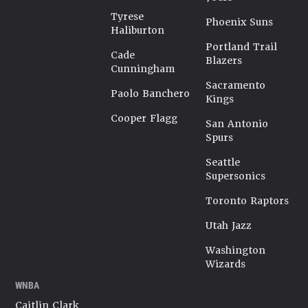
Tyrese
Phoenix Suns
Haliburton
Portland Trail
Cade
Blazers
Cunningham
Sacramento
Paolo Banchero
Kings
Cooper Flagg
San Antonio
Spurs
Seattle
Supersonics
Toronto Raptors
Utah Jazz
Washington
Wizards
WNBA
Caitlin Clark