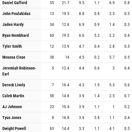
Daniel Gafford
55
21.7
9.5
1.1
6.9
0.8
John Poulakidas
13
19.5
8.8
0.8
2.3
0.5
Jaden Hardy
34
12.6
6.9
0.9
1.4
0.3
Ryan Nembhard
60
19.5
6.6
5.3
2.2
0.4
Tyler Smith
12
13.9
4.7
0.4
2.8
0.5
Moussa Cisse
38
14
4.5
0.2
5.7
0.5
Jeremiah Robinson-
5
12.4
4.4
0.6
3
0.4
Earl
Dereck Lively
7
16.4
4.3
1.9
5.3
0.6
Caleb Martin
58
14.8
3.9
1.4
2.5
0.7
AJ Johnson
23
10.4
3.9
1.1
1
0.2
Tyus Jones
8
16.8
3.9
3.8
1.1
0.4
Dwight Powell
63
14.4
3.3
1.1
4.1
0.5