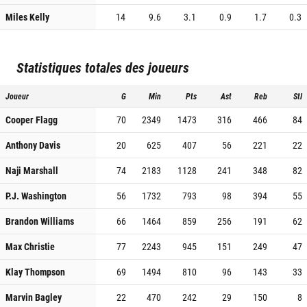
Miles Kelly
14
9.6
3.1
0.9
1.7
0.3
Statistiques totales des joueurs
Joueur
G
Min
Pts
Ast
Reb
Stl
Cooper Flagg
70
2349
1473
316
466
84
Anthony Davis
20
625
407
56
221
22
Naji Marshall
74
2183
1128
241
348
82
P.J. Washington
56
1732
793
98
394
55
Brandon Williams
66
1464
859
256
191
62
Max Christie
77
2243
945
151
249
47
Klay Thompson
69
1494
810
96
143
33
Marvin Bagley
22
470
242
29
150
8