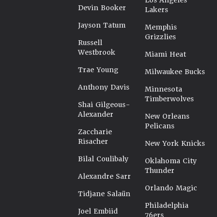
Los Angeles
Devin Booker
Lakers
Jayson Tatum
Memphis
Grizzlies
Russell
Westbrook
Miami Heat
Trae Young
Milwaukee Bucks
Anthony Davis
Minnesota
Timberwolves
Shai Gilgeous-
Alexander
New Orleans
Pelicans
Zaccharie
Risacher
New York Knicks
Bilal Coulibaly
Oklahoma City
Thunder
Alexandre Sarr
Orlando Magic
Tidjane Salaün
Philadelphia
Joel Embiid
76ers