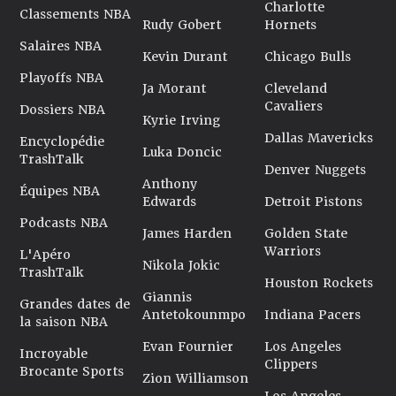
Charlotte
Classements NBA
Rudy Gobert
Hornets
Salaires NBA
Kevin Durant
Chicago Bulls
Playoffs NBA
Ja Morant
Cleveland
Cavaliers
Dossiers NBA
Kyrie Irving
Dallas Mavericks
Encyclopédie
Luka Doncic
TrashTalk
Denver Nuggets
Anthony
Équipes NBA
Edwards
Detroit Pistons
Podcasts NBA
James Harden
Golden State
Warriors
L'Apéro
Nikola Jokic
TrashTalk
Houston Rockets
Giannis
Grandes dates de
Antetokounmpo
Indiana Pacers
la saison NBA
Evan Fournier
Los Angeles
Incroyable
Clippers
Brocante Sports
Zion Williamson