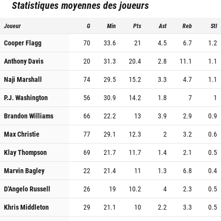
Statistiques moyennes des joueurs
Joueur
G
Min
Pts
Ast
Reb
Stl
Cooper Flagg
70
33.6
21
4.5
6.7
1.2
Anthony Davis
20
31.3
20.4
2.8
11.1
1.1
Naji Marshall
74
29.5
15.2
3.3
4.7
1.1
P.J. Washington
56
30.9
14.2
1.8
7
1
Brandon Williams
66
22.2
13
3.9
2.9
0.9
Max Christie
77
29.1
12.3
2
3.2
0.6
Klay Thompson
69
21.7
11.7
1.4
2.1
0.5
Marvin Bagley
22
21.4
11
1.3
6.8
0.4
D'Angelo Russell
26
19
10.2
4
2.3
0.5
Khris Middleton
29
21.1
10
2.2
3.3
0.5