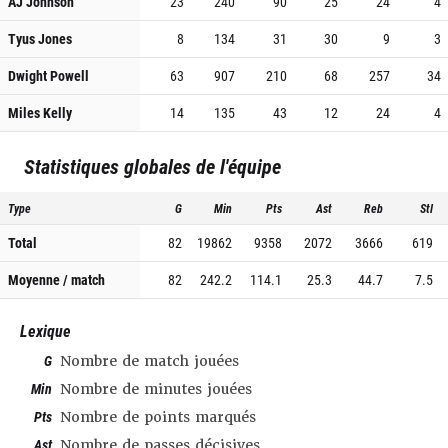
AJ Johnson
23
240
90
25
24
4
Tyus Jones
8
134
31
30
9
3
Dwight Powell
63
907
210
68
257
34
Miles Kelly
14
135
43
12
24
4
Statistiques globales de l'équipe
Type
G
Min
Pts
Ast
Reb
Stl
Total
82
19862
9358
2072
3666
619
Moyenne / match
82
242.2
114.1
25.3
44.7
7.5
Lexique
G
Nombre de match jouées
Min
Nombre de minutes jouées
Pts
Nombre de points marqués
Ast
Nombre de passes décisives