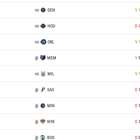
vs
DEN
V
vs
HOU
D
vs
ORL
V
@
MEM
V
vs
MIL
V
@
SAS
D
@
MIN
D
@
NYK
D
@
BOS
D