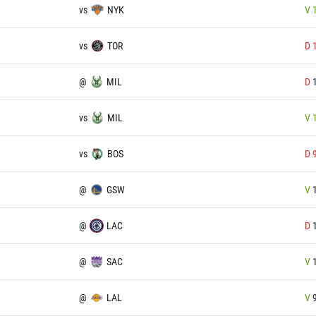
vs
NYK
V
vs
TOR
D
@
MIL
D
vs
MIL
V
vs
BOS
D
@
GSW
V
@
LAC
D
@
SAC
V
@
LAL
V