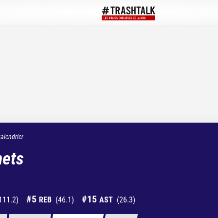
alendrier
nets
#
5
#
15
111.2
)
REB
(
46.1
)
AST
(
26.3
)