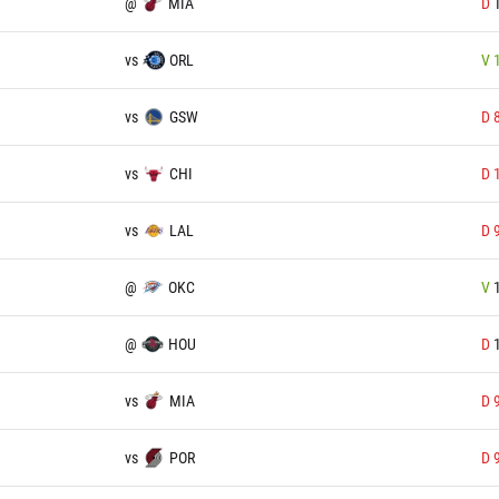
@
MIA
D
vs
ORL
V
vs
GSW
D
vs
CHI
D
vs
LAL
D
@
OKC
V
@
HOU
D
vs
MIA
D
vs
POR
D