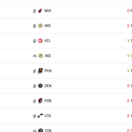
@
MIA
D
@
IND
D
@
ATL
V
vs
IND
V
@
PHX
V
@
DEN
D
@
POR
D
@
UTA
D
vs
TOR
D