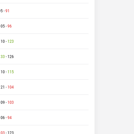
95
-
91
105
-
96
110
-
123
133
-
126
110
-
115
121
-
104
109
-
103
106
-
94
103
-
123