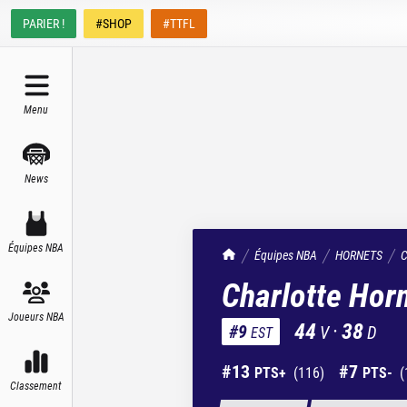
PARIER !
#SHOP
#TTFL
Menu
News
Équipes NBA
TrashTalk Actu NBA
Équipes NBA
HORNETS
C
Charlotte Hor
Joueurs NBA
44
·
38
#
9
V
D
EST
#
13
#
7
PTS+
(
116
)
PTS-
(
Classement