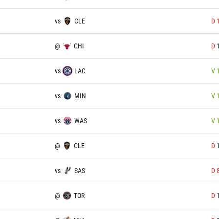
vs
CLE
D
@
CHI
D
vs
LAC
V
vs
MIN
V
vs
WAS
V
@
CLE
D
vs
SAS
D
@
TOR
D