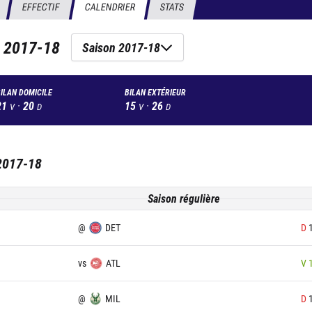
EFFECTIF
CALENDRIER
STATS
n
2017-18
Saison 2017-18
ILAN DOMICILE
BILAN EXTÉRIEUR
21
·
20
15
·
26
V
D
V
D
2017-18
Saison régulière
@
DET
D
vs
ATL
V
@
MIL
D