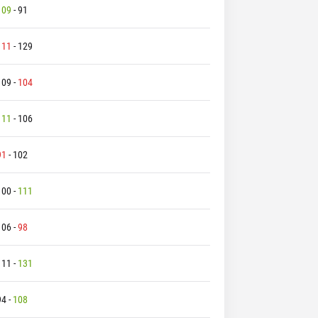
109
-
91
111
-
129
109
-
104
111
-
106
91
-
102
100
-
111
106
-
98
111
-
131
94
-
108