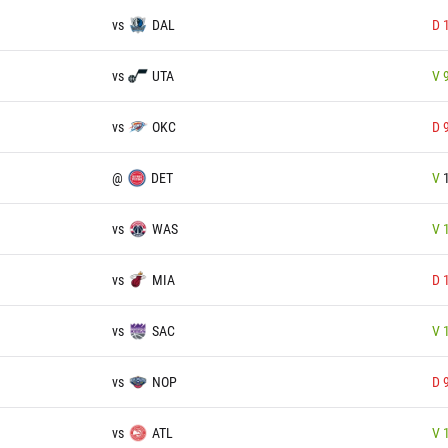
vs
DAL
D
vs
UTA
V
vs
OKC
D
@
DET
V
vs
WAS
V
vs
MIA
D
vs
SAC
V
vs
NOP
D
vs
ATL
V