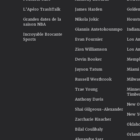
L'Apéro TrashTalk
James Harden
Golden
Grandes dates de la
Nikola Jokic
Houst
saison NBA
Giannis Antetokounmpo
Indian
Incroyable Brocante
Sports
Evan Fournier
Los An
Zion Williamson
Los An
Devin Booker
Memphi
Jayson Tatum
Miami
Russell Westbrook
Milwa
Trae Young
Minne
Timbe
Anthony Davis
New Or
Shai Gilgeous-Alexander
New Y
Zaccharie Risacher
Oklah
Bilal Coulibaly
Orland
Alexandre Sarr