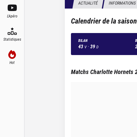
ACTUALITÉ
INFORMATIONS
L'Apéro
Calendrier de la saiso
Statistiques
BILAN
B
43
·
39
V
D
Hot
Matchs
Charlotte Hornets