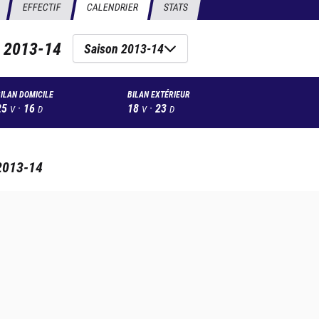
EFFECTIF
CALENDRIER
STATS
n
2013-14
Saison 2013-14
ILAN DOMICILE
BILAN EXTÉRIEUR
25
·
16
18
·
23
V
D
V
D
2013-14