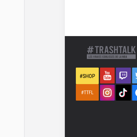
#SHOP
#TTFL