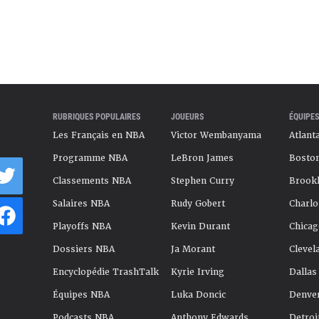
RUBRIQUES POPULAIRES
JOUEURS
ÉQUIPES
Les Français en NBA
Victor Wembanyama
Atlant
Programme NBA
LeBron James
Boston
Classements NBA
Stephen Curry
Brookl
Salaires NBA
Rudy Gobert
Charlo
Playoffs NBA
Kevin Durant
Chicag
Dossiers NBA
Ja Morant
Clevel
Encyclopédie TrashTalk
Kyrie Irving
Dallas
Équipes NBA
Luka Doncic
Denve
Podcasts NBA
Anthony Edwards
Detroi