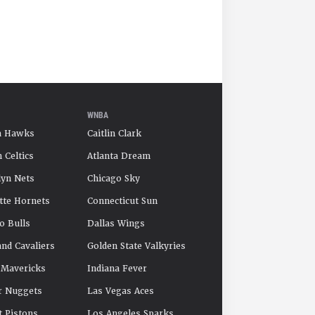
WNBA
a Hawks
Caitlin Clark
 Celtics
Atlanta Dream
yn Nets
Chicago Sky
tte Hornets
Connecticut Sun
o Bulls
Dallas Wings
and Cavaliers
Golden State Valkyries
 Mavericks
Indiana Fever
r Nuggets
Las Vegas Aces
t Pistons
Los Angeles Sparks