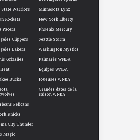
 State Warriors
Minnesota Lynx
on Rockets
New York Liberty
a Pacers
Phoenix Mercury
geles Clippers
Seattle Storm
geles Lakers
Washington Mystics
s Grizzlies
Palmarès WNBA
 Heat
Équipes WNBA
ukee Bucks
Joueuses WNBA
sota
Grandes dates de la
rwolves
saison WNBA
leans Pelicans
ork Knicks
oma City Thunder
o Magic