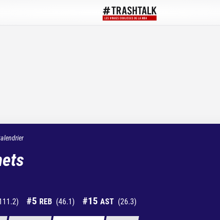
alendrier
nets
#
5
#
15
111.2
)
REB
(
46.1
)
AST
(
26.3
)