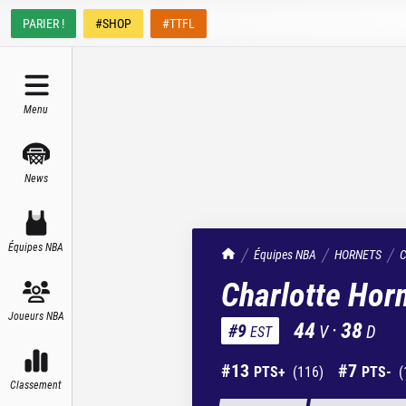
PARIER !
#SHOP
#TTFL
Menu
News
Équipes NBA
TrashTalk Actu NBA
Équipes NBA
HORNETS
C
Charlotte Hor
Joueurs NBA
44
·
38
#
9
V
D
EST
#
13
#
7
PTS+
(
116
)
PTS-
(
Classement