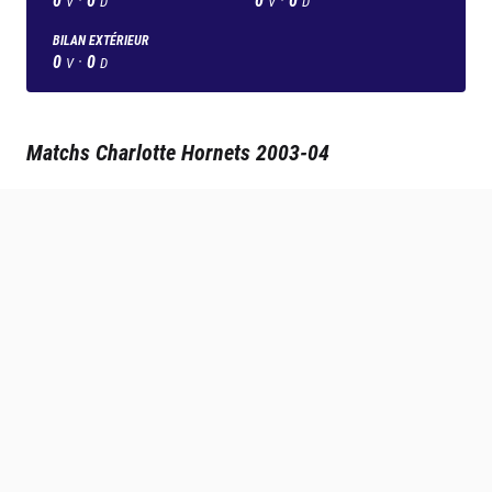
V
D
V
D
BILAN EXTÉRIEUR
0
·
0
V
D
Matchs
Charlotte Hornets
2003-04