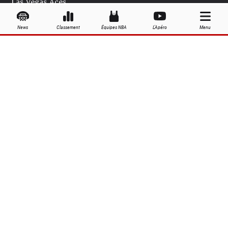
Las Vegas Aces
Los Angeles Sparks
News
Classement
Équipes NBA
L'Apéro
Menu
Minnesota Lynx
New York Liberty
Phoenix Mercury
Seattle Storm
Washington Mystics
Palmarès WNBA
Équipes WNBA
Joueuses WNBA
Grandes dates de la saison WNBA
À propos
Contact
Publicité