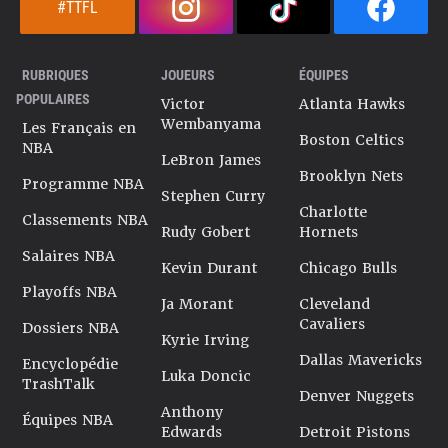
#TTFL
RUBRIQUES
JOUEURS
ÉQUIPES
POPULAIRES
Victor
Atlanta Hawks
Wembanyama
Les Français en
Boston Celtics
NBA
LeBron James
Brooklyn Nets
Programme NBA
Stephen Curry
Charlotte
Classements NBA
Rudy Gobert
Hornets
Salaires NBA
Kevin Durant
Chicago Bulls
Playoffs NBA
Ja Morant
Cleveland
Cavaliers
Dossiers NBA
Kyrie Irving
Dallas Mavericks
Encyclopédie
Luka Doncic
TrashTalk
Denver Nuggets
Anthony
Équipes NBA
Edwards
Detroit Pistons