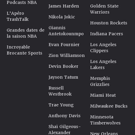
Podcasts NBA
James Harden
Golden State
Warriors
L'Apéro
Nikola Jokic
TrashTalk
Houston Rockets
Giannis
Grandes dates de
Antetokounmpo
Indiana Pacers
la saison NBA
Evan Fournier
Los Angeles
Incroyable
Clippers
Brocante Sports
Zion Williamson
Los Angeles
Devin Booker
Lakers
Jayson Tatum
Memphis
Grizzlies
Russell
Westbrook
Miami Heat
Trae Young
Milwaukee Bucks
Anthony Davis
Minnesota
Timberwolves
Shai Gilgeous-
Alexander
New Orleans