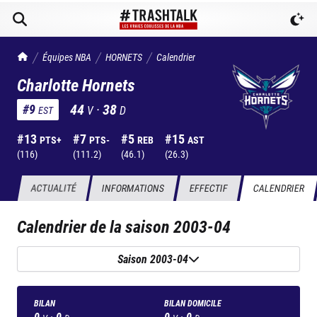
TrashTalk Actu NBA
Équipes NBA
HORNETS
Calendrier
Charlotte Hornets
44
·
38
#
9
V
D
EST
#
13
#
7
#
5
#
15
PTS+
PTS-
REB
AST
(
116
)
(
111.2
)
(
46.1
)
(
26.3
)
ACTUALITÉ
INFORMATIONS
EFFECTIF
CALENDRIER
Calendrier de la saison
2003-04
Saison 2003-04
BILAN
BILAN DOMICILE
0
·
0
0
·
0