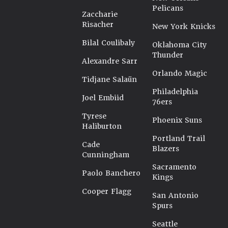
Pelicans
Zaccharie
Risacher
New York Knicks
Bilal Coulibaly
Oklahoma City
Thunder
Alexandre Sarr
Orlando Magic
Tidjane Salaün
Philadelphia
Joel Embiid
76ers
Tyrese
Phoenix Suns
Haliburton
Portland Trail
Cade
Blazers
Cunningham
Sacramento
Paolo Banchero
Kings
Cooper Flagg
San Antonio
Spurs
Seattle