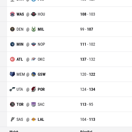
WAS
@
HOU
108
-
103
DEN
@
MIL
99
-
107
MIN
@
NOP
111
-
102
ATL
@
OKC
137
-
132
MEM
@
GSW
120
-
122
UTA
@
POR
124
-
134
TOR
@
SAC
113
-
95
SAS
@
LAL
104
-
113
Match
Résultat