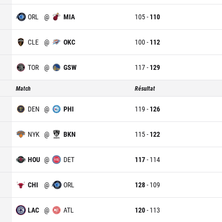
ORL
@
MIA
105
-
110
CLE
@
OKC
100
-
112
TOR
@
GSW
117
-
129
Match
Résultat
DEN
@
PHI
119
-
126
NYK
@
BKN
115
-
122
HOU
@
DET
117
-
114
CHI
@
ORL
128
-
109
LAC
@
ATL
120
-
113