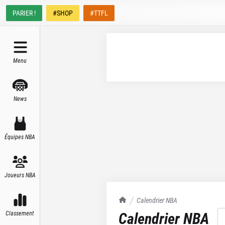
PARIER !
#SHOP
#TTFL
Menu
News
Équipes NBA
Joueurs NBA
TrashTalk Actu NBA
Calendrier NBA
Calendrier NBA
Classement