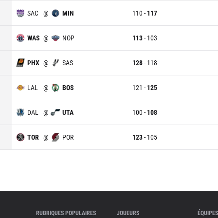
SAC
@
MIN
110
-
117
WAS
@
NOP
113
-
103
PHX
@
SAS
128
-
118
LAL
@
BOS
121
-
125
DAL
@
UTA
100
-
108
TOR
@
POR
123
-
105
RUBRIQUES POPULAIRES
JOUEURS
ÉQUIPES