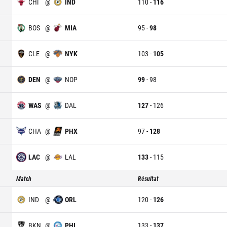
CHI
@
IND
110
-
116
BOS
@
MIA
95
-
98
CLE
@
NYK
103
-
105
DEN
@
NOP
99
-
98
WAS
@
DAL
127
-
126
CHA
@
PHX
97
-
128
LAC
@
LAL
133
-
115
Match
Résultat
IND
@
ORL
120
-
126
BKN
@
PHI
133
-
137