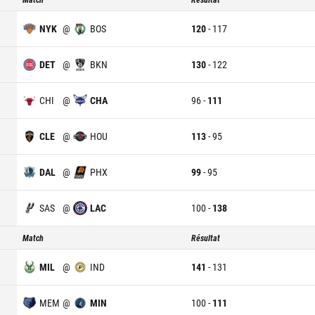
NYK
@
BOS
120
-
117
DET
@
BKN
130
-
122
CHI
@
CHA
96
-
111
CLE
@
HOU
113
-
95
DAL
@
PHX
99
-
95
SAS
@
LAC
100
-
138
Match
Résultat
MIL
@
IND
141
-
131
MEM
@
MIN
100
-
111