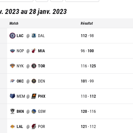
. 2023 au 28 janv. 2023
Match
Résultat
LAC
@
DAL
112
-
98
NOP
@
MIA
96
-
100
NYK
@
TOR
116
-
125
OKC
@
DEN
101
-
99
MEM
@
PHX
110
-
112
BKN
@
GSW
120
-
116
LAL
@
POR
121
-
112