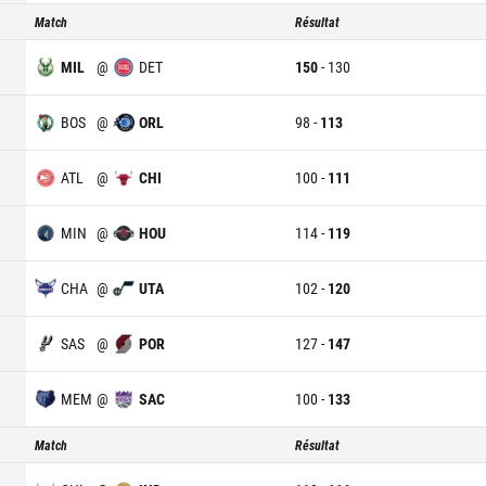
Match
Résultat
MIL
@
DET
150
-
130
BOS
@
ORL
98
-
113
ATL
@
CHI
100
-
111
MIN
@
HOU
114
-
119
CHA
@
UTA
102
-
120
SAS
@
POR
127
-
147
MEM
@
SAC
100
-
133
Match
Résultat