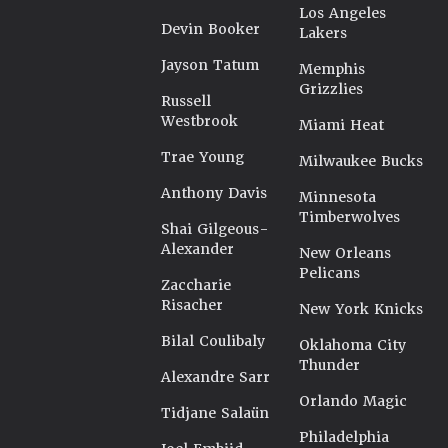
Los Angeles
Devin Booker
Lakers
Jayson Tatum
Memphis
Grizzlies
Russell
Westbrook
Miami Heat
Trae Young
Milwaukee Bucks
Anthony Davis
Minnesota
Timberwolves
Shai Gilgeous-
Alexander
New Orleans
Pelicans
Zaccharie
Risacher
New York Knicks
Bilal Coulibaly
Oklahoma City
Thunder
Alexandre Sarr
Orlando Magic
Tidjane Salaün
Philadelphia