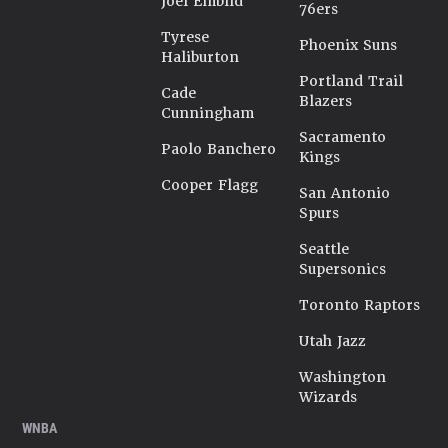
Joel Embiid
76ers
Tyrese
Phoenix Suns
Haliburton
Portland Trail
Cade
Blazers
Cunningham
Sacramento
Paolo Banchero
Kings
Cooper Flagg
San Antonio
Spurs
Seattle
Supersonics
Toronto Raptors
Utah Jazz
Washington
Wizards
WNBA