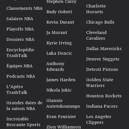
Stephen Curry
Charlotte
Classements NBA
Rudy Gobert
Hornets
Salaires NBA
Kevin Durant
Chicago Bulls
Playoffs NBA
Ja Morant
Cleveland
Cavaliers
Dossiers NBA
Kyrie Irving
Dallas Mavericks
Encyclopédie
Luka Doncic
TrashTalk
Denver Nuggets
Anthony
Équipes NBA
Edwards
Detroit Pistons
Podcasts NBA
James Harden
Golden State
Warriors
L'Apéro
Nikola Jokic
TrashTalk
Houston Rockets
Giannis
Grandes dates de
Antetokounmpo
Indiana Pacers
la saison NBA
Evan Fournier
Los Angeles
Incroyable
Clippers
Brocante Sports
Zion Williamson