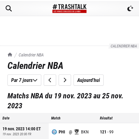
CALENDRIER NBA
TrashTalk Actu NBA
Calendrier NBA
Calendrier NBA
Par 7 jours
Aujourd'hui
Matchs NBA du 19 nov. 2023 au 25 nov.
2023
Date
Match
Résultat
19 nov. 2023 14:00
ET
PHI
@
BKN
121
-
99
19 nov. 2023 20:00
FR