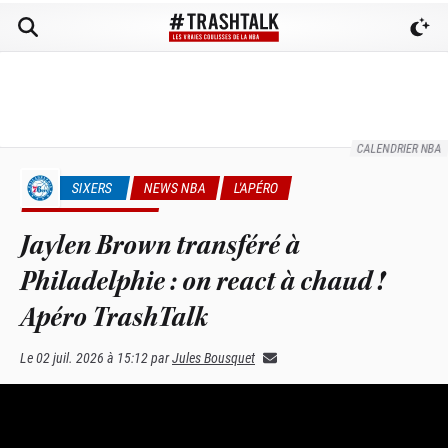
CALENDRIER NBA
SIXERS
NEWS NBA
L'APÉRO
RUMEURS & TRADES
Jaylen Brown transféré à
Philadelphie : on react à chaud !
Apéro TrashTalk
Le
02 juil. 2026 à 15:12
par
Jules Bousquet