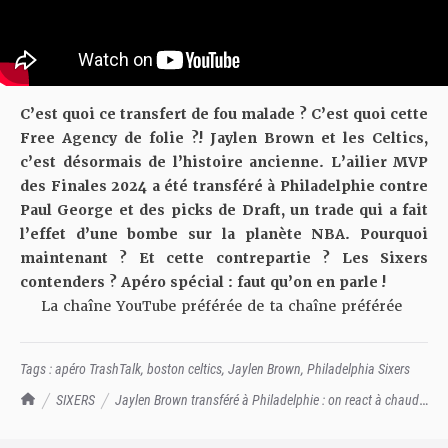
C’est quoi ce transfert de fou malade ? C’est quoi cette
Free Agency de folie ?! Jaylen Brown et les Celtics,
c’est désormais de l’histoire ancienne. L’ailier MVP
des Finales 2024 a été transféré à Philadelphie contre
Paul George et des picks de Draft, un trade qui a fait
l’effet d’une bombe sur la planète NBA. Pourquoi
maintenant ? Et cette contrepartie ? Les Sixers
contenders ? Apéro spécial : faut qu’on en parle !
La chaîne YouTube préférée de ta chaîne préférée
Tags :
apéro TrashTalk
,
boston celtics
,
Jaylen Brown
,
Philadelphia Sixers
TrashTalk Actu NBA
SIXERS
Jaylen Brown transféré à Philadelphie : on react à chaud !
Apéro TrashTalk