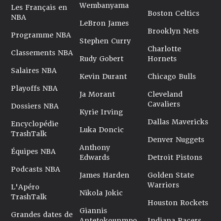
Wembanyama
Les Français en
Boston Celtics
NBA
LeBron James
Brooklyn Nets
Programme NBA
Stephen Curry
Charlotte
Classements NBA
Rudy Gobert
Hornets
Salaires NBA
Kevin Durant
Chicago Bulls
Playoffs NBA
Ja Morant
Cleveland
Cavaliers
Dossiers NBA
Kyrie Irving
Dallas Mavericks
Encyclopédie
Luka Doncic
TrashTalk
Denver Nuggets
Anthony
Équipes NBA
Edwards
Detroit Pistons
Podcasts NBA
James Harden
Golden State
Warriors
L'Apéro
Nikola Jokic
TrashTalk
Houston Rockets
Giannis
Grandes dates de
Antetokounmpo
Indiana Pacers