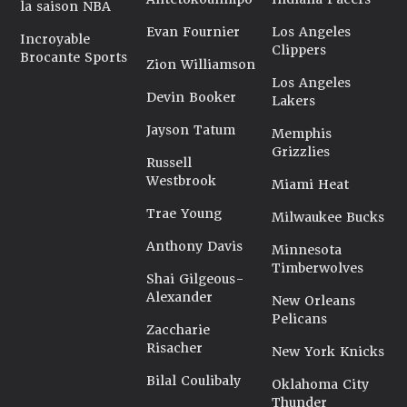
la saison NBA
Evan Fournier
Los Angeles
Incroyable
Clippers
Brocante Sports
Zion Williamson
Los Angeles
Devin Booker
Lakers
Jayson Tatum
Memphis
Grizzlies
Russell
Westbrook
Miami Heat
Trae Young
Milwaukee Bucks
Anthony Davis
Minnesota
Timberwolves
Shai Gilgeous-
Alexander
New Orleans
Pelicans
Zaccharie
Risacher
New York Knicks
Bilal Coulibaly
Oklahoma City
Thunder