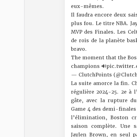
eux-mêmes.
Il faudra encore deux sai
plus fou. Le titre NBA. J
MVP des Finales. Les Cel
de rois de la planète ba
bravo.
The moment that the Bos
champions 🔊
pic.twitte
— ClutchPoints (@Clutc
La suite amorce la fin. C
régulière 2024-25. 2e à l
gâte, avec la rupture d
Game 4 des demi-finales 
l’élimination, Boston 
saison complète. Une s
Jaylen Brown, en seul 