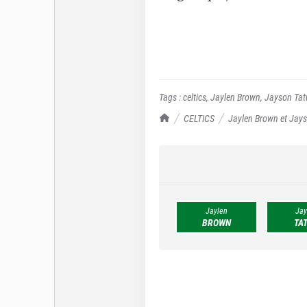
Tags :
celtics
,
Jaylen Brown
,
Jayson Ta
TrashTalk Actu NBA
CELTICS
Jaylen Brown et Jays
Jaylen
Jay
BROWN
TA