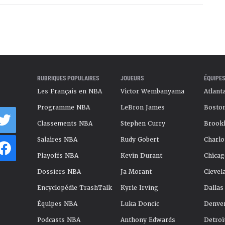
RUBRIQUES POPULAIRES
JOUEURS
ÉQUIPES
Les Français en NBA
Victor Wembanyama
Atlant
Programme NBA
LeBron James
Boston
Classements NBA
Stephen Curry
Brookl
Salaires NBA
Rudy Gobert
Charlo
Playoffs NBA
Kevin Durant
Chicag
Dossiers NBA
Ja Morant
Clevel
Encyclopédie TrashTalk
Kyrie Irving
Dallas
Équipes NBA
Luka Doncic
Denve
Podcasts NBA
Anthony Edwards
Detroi