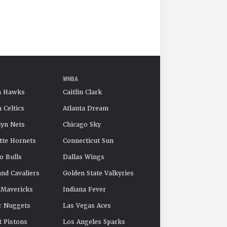
WNBA
a Hawks
Caitlin Clark
 Celtics
Atlanta Dream
yn Nets
Chicago Sky
tte Hornets
Connecticut Sun
o Bulls
Dallas Wings
and Cavaliers
Golden State Valkyries
 Mavericks
Indiana Fever
r Nuggets
Las Vegas Aces
t Pistons
Los Angeles Sparks