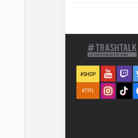
#SHOP
#TTFL