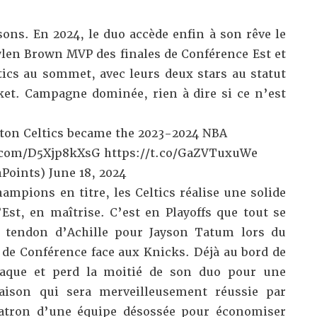
sons. En 2024, le duo accède enfin à son rêve le
aylen Brown MVP des finales de Conférence Est et
tics au sommet, avec leurs deux stars au statut
sket. Campagne dominée, rien à dire si ce n’est
ton Celtics became the 2023-2024 NBA
r.com/D5Xjp8kXsG
https://t.co/GaZVTuxuWe
hPoints)
June 18, 2024
hampions en titre, les Celtics réalise une solide
’Est, en maîtrise. C’est en Playoffs que tout se
u tendon d’Achille pour Jayson Tatum lors du
de Conférence face aux Knicks. Déjà au bord de
craque et perd la moitié de son duo pour une
aison qui sera merveilleusement réussie par
patron d’une équipe désossée pour économiser