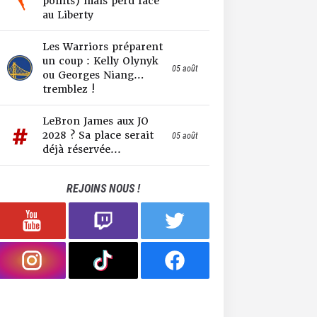
points) mais perd face
au Liberty
Les Warriors préparent
un coup : Kelly Olynyk
05 août
ou Georges Niang…
tremblez !
LeBron James aux JO
2028 ? Sa place serait
05 août
déjà réservée...
REJOINS NOUS !