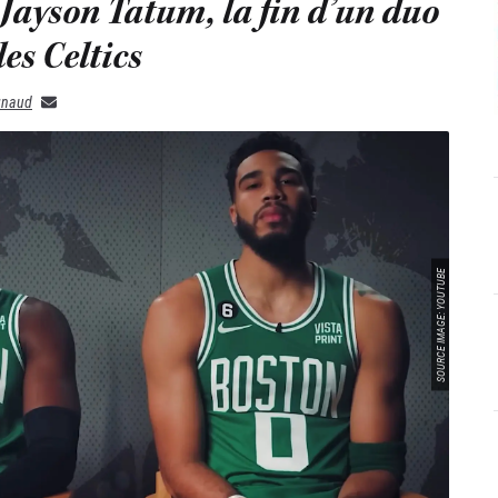
 Jayson Tatum, la fin d’un duo
es Celtics
gnaud
SOURCE IMAGE: YOUTUBE