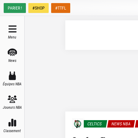
PARIER !
#SHOP
#TTFL
Menu
News
Équipes NBA
Joueurs NBA
CELTICS
NEWS NBA
Classement