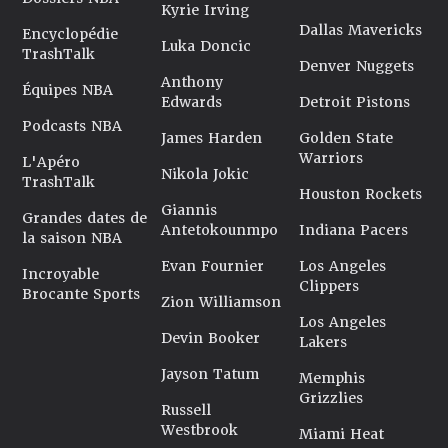
Kyrie Irving
Dallas Mavericks
Encyclopédie
Luka Doncic
TrashTalk
Denver Nuggets
Anthony
Équipes NBA
Edwards
Detroit Pistons
Podcasts NBA
James Harden
Golden State
Warriors
L'Apéro
Nikola Jokic
TrashTalk
Houston Rockets
Giannis
Grandes dates de
Antetokounmpo
Indiana Pacers
la saison NBA
Evan Fournier
Los Angeles
Incroyable
Clippers
Brocante Sports
Zion Williamson
Los Angeles
Devin Booker
Lakers
Jayson Tatum
Memphis
Grizzlies
Russell
Westbrook
Miami Heat