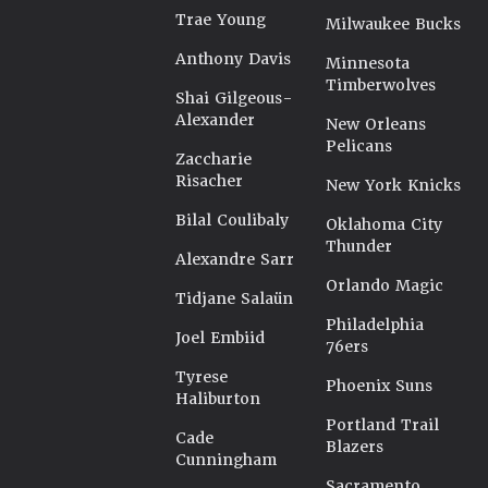
Trae Young
Milwaukee Bucks
Anthony Davis
Minnesota
Timberwolves
Shai Gilgeous-
Alexander
New Orleans
Pelicans
Zaccharie
Risacher
New York Knicks
Bilal Coulibaly
Oklahoma City
Thunder
Alexandre Sarr
Orlando Magic
Tidjane Salaün
Philadelphia
Joel Embiid
76ers
Tyrese
Phoenix Suns
Haliburton
Portland Trail
Cade
Blazers
Cunningham
Sacramento