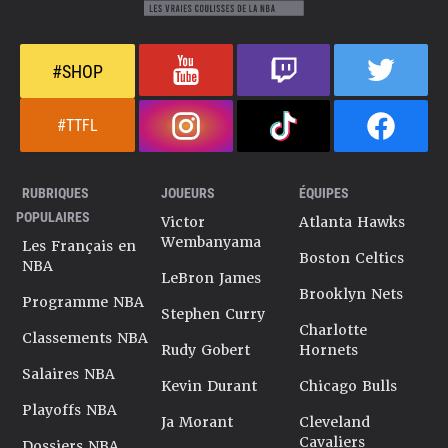
#SHOP
#TTFL
RUBRIQUES
JOUEURS
ÉQUIPES
POPULAIRES
Victor
Atlanta Hawks
Wembanyama
Les Français en
Boston Celtics
NBA
LeBron James
Brooklyn Nets
Programme NBA
Stephen Curry
Charlotte
Classements NBA
Rudy Gobert
Hornets
Salaires NBA
Kevin Durant
Chicago Bulls
Playoffs NBA
Ja Morant
Cleveland
Cavaliers
Dossiers NBA