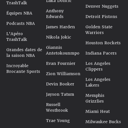
Luka Doncic
TrashTalk
Denver Nuggets
Anthony
Équipes NBA
Edwards
Detroit Pistons
Podcasts NBA
James Harden
Golden State
Warriors
L'Apéro
Nikola Jokic
TrashTalk
Houston Rockets
Giannis
Grandes dates de
Antetokounmpo
Indiana Pacers
la saison NBA
Evan Fournier
Los Angeles
Incroyable
Clippers
Brocante Sports
Zion Williamson
Los Angeles
Devin Booker
Lakers
Jayson Tatum
Memphis
Grizzlies
Russell
Westbrook
Miami Heat
Trae Young
Milwaukee Bucks