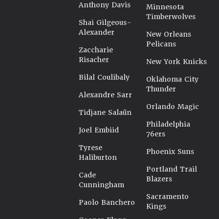
Anthony Davis
Minnesota
Timberwolves
Shai Gilgeous-
Alexander
New Orleans
Pelicans
Zaccharie
Risacher
New York Knicks
Bilal Coulibaly
Oklahoma City
Thunder
Alexandre Sarr
Orlando Magic
Tidjane Salaün
Philadelphia
Joel Embiid
76ers
Tyrese
Phoenix Suns
Haliburton
Portland Trail
Cade
Blazers
Cunningham
Sacramento
Paolo Banchero
Kings