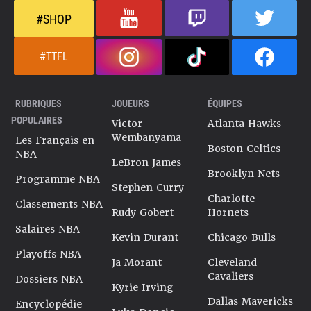
#SHOP
#TTFL
RUBRIQUES
JOUEURS
ÉQUIPES
POPULAIRES
Victor
Atlanta Hawks
Wembanyama
Les Français en
Boston Celtics
NBA
LeBron James
Brooklyn Nets
Programme NBA
Stephen Curry
Charlotte
Classements NBA
Rudy Gobert
Hornets
Salaires NBA
Kevin Durant
Chicago Bulls
Playoffs NBA
Ja Morant
Cleveland
Cavaliers
Dossiers NBA
Kyrie Irving
Dallas Mavericks
Encyclopédie